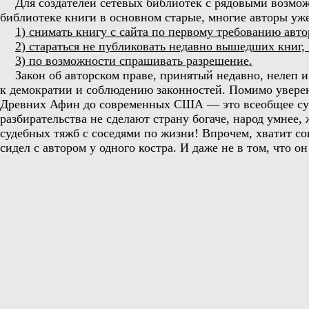
Для создателей сетевых библиотек с рядовыми возмож
библиотеке книги в основном старые, многие авторы уже у
1) снимать книгу с сайта по первому требованию авто
2) стараться не публиковать недавно вышедших книг, 
3) по возможности спрашивать разрешение.
Закон об авторском праве, принятый недавно, нелеп 
к демократии и соблюдению законностей. Помимо уверен
Древних Афин до современных США — это всеобщее сутя
разбирательства не сделают страну богаче, народ умнее, 
судебных тяжб с соседями по жизни! Впрочем, хватит сок
сидел с автором у одного костра. И даже не в том, что 