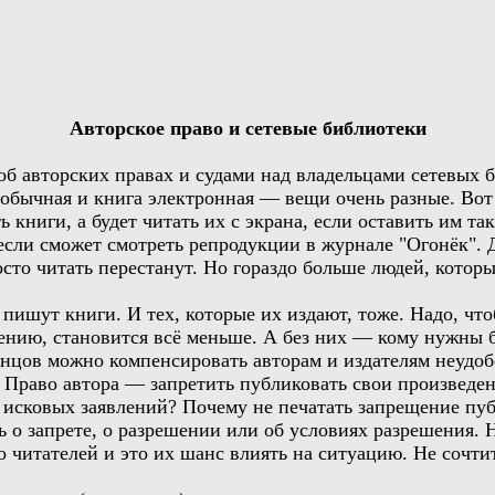
Авторское право и сетевые библиотеки
об авторских правах и судами над владельцами сетевых б
а обычная и книга электронная — вещи очень разные. Вот
 книги, а будет читать их с экрана, если оставить им т
если сможет смотреть репродукции в журнале "Огонёк". Д
осто читать перестанут. Но гораздо больше людей, котор
 пишут книги. И тех, которые их издают, тоже. Надо, чт
лению, становится всё меньше. А без них — кому нужны 
нцов можно компенсировать авторам и издателям неудобст
раво автора — запретить публиковать свои произведения
и исковых заявлений? Почему не печатать запрещение пу
ь о запрете, о разрешении или об условиях разрешения.
читателей и это их шанс влиять на ситуацию. Не сочтите