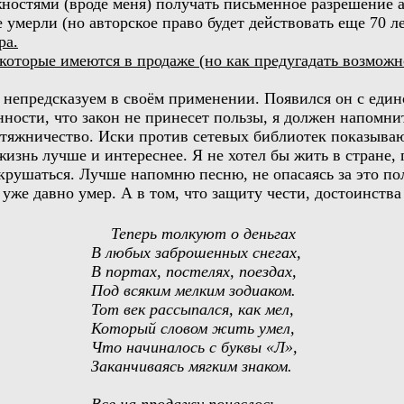
ностями (вроде меня) получать письменное разрешение а
мерли (но авторское право будет действовать еще 70 лет!
ра.
которые имеются в продаже (но как предугадать возможн
и непредсказуем в своём применении. Появился он с един
ности, что закон не принесет пользы, я должен напомни
жничество. Иски против сетевых библиотек показывают,
жизнь лучше и интереснее. Я не хотел бы жить в стране, 
рушаться. Лучше напомню песню, не опасаясь за это полу
он уже давно умер. А в том, что защиту чести, достоинс
Теперь толкуют о деньгах
В любых заброшенных снегах,
В портах, постелях, поездах,
Под всяким мелким зодиаком.
Тот век рассыпался, как мел,
Который словом жить умел,
Что начиналось с буквы «Л»,
Заканчиваясь мягким знаком.