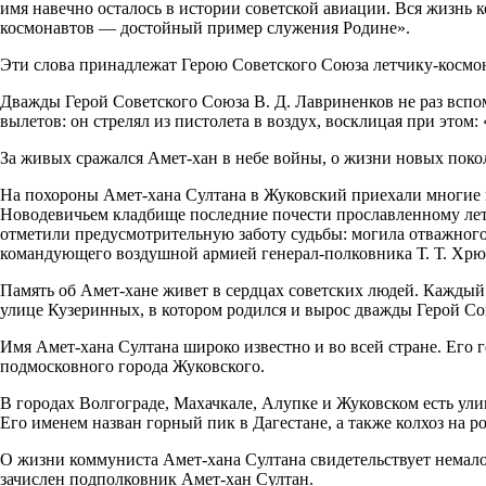
имя навечно осталось в истории советской авиации. Вся жизнь 
космонавтов — достойный пример служения Родине».
Эти слова принадлежат Герою Советского Союза летчику-космон
Дважды Герой Советского Союза В. Д. Лавриненков не раз вспо
вылетов: он стрелял из пистолета в воздух, восклицая при этом:
За живых сражался Амет-хан в небе войны, о жизни новых поко
На похороны Амет-хана Султана в Жуковский приехали многие из
Новодевичьем кладбище последние почести прославленному летч
отметили предусмотрительную заботу судьбы: могила отважного
командующего воздушной армией генерал-полковника Т. Т. Хрюк
Память об Амет-хане живет в сердцах советских людей. Каждый
улице Кузеринных, в котором родился и вырос дважды Герой Сов
Имя Амет-хана Султана широко известно и во всей стране. Его
подмосковного города Жуковского.
В городах Волгограде, Махачкале, Алупке и Жуковском есть ул
Его именем назван горный пик в Дагестане, а также колхоз на р
О жизни коммуниста Амет-хана Султана свидетельствует немало
зачислен подполковник Амет-хан Султан.