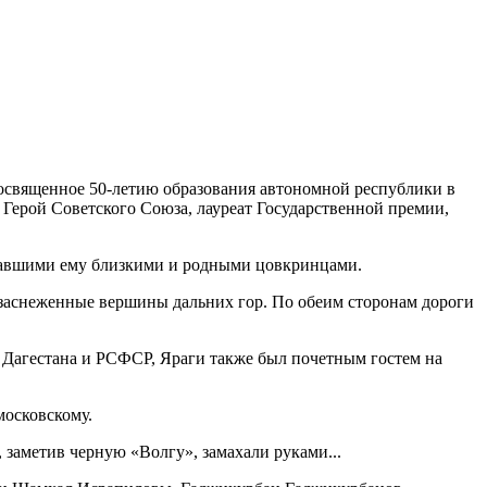
посвященное 50-летию образования автономной республики в
 Герой Советского Союза, лауреат Государственной премии,
 ставшими ему близкими и родными цовкринцами.
ь заснеженные вершины дальних гор. По обеим сторонам дороги
т Дагестана и РСФСР, Яраги также был почетным гостем на
московскому.
 заметив черную «Волгу», замахали руками...