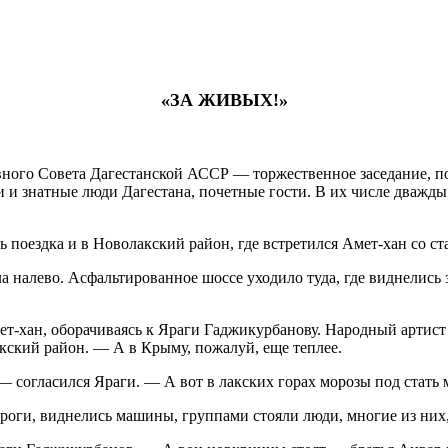
«ЗА ЖИВЫХ!»
ховного Совета Дагестанской АССР — торжественное заседание, 
 и знатные люди Дагестана, почетные гости. В их числе дважды
ась поездка и в Новолакский район, где встретился Амет-хан со
ула налево. Асфальтированное шоссе уходило туда, где виднелис
мет-хан, оборачиваясь к Яраги Гаджикурбанову. Народный артис
кский район. — А в Крыму, пожалуй, еще теплее.
— согласился Яраги. — А вот в лакских горах морозы под стать 
роги, виднелись машины, группами стояли люди, многие из них,