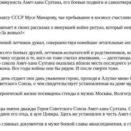
коммуниста Амет-хана Султана, его боевые подвиги и самоотверж
авту СССР Мусе Манарову, чье пребывание в космосе счастливо
минает в своих рассказах о минувшей войне ритуал, который не
 «За живых!»
лений летчиков думал, совершенствуя новейшие летательные ап
 его боевых друзей, летчиков-испытателей и родственников, ко
ику отдали и те, кого он тоже считал земляками, — дагестанцы
 сокола Амет-хана Султана оказалась вблизи места последнего 
ина. Все годы войны они бы рядом. И после смерти тоже.
 день отдают они дань уважения герою, проходя в Алупке мимо 
етского Союза, о чем свидетельствует установленная на доме м
 героической жизни посвящены стенды в музеях Москвы, Волгог
ицы имени дважды Героя Советского Союза Амет-хана Султана. 
одине его отца, в ауле Цовкра. Здесь же установлен в честь Аме
 славных документов в музее боевой славы авиасоединения, в 