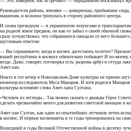
— Это, наверное, нас встречают! — обрадованно воскликнул 
Руководители района, земляки — цовкринцы, прибывшие сюда, ч
машинам, и колонна тронулась в сторону районного центра.
И снова президиум — в украшенном лозунгами и транспарантами
на родной земле предков, он как-то забыл о своей обычной ско
сразу почувствовал, что собравшиеся ожидали от него большего
шутливым ответом:
— Вы спрашиваете, когда в космос дагестанец полетит? Признать
вашей республики в космосе обязательно побывает И по-моему, 
везде. Даже, говорят, поговорка есть: разрежь арбуз и оттуда ла
Амет-хан.
Никто в тот вечер в Новолакском Доме культуры не принял шутл
инженер-исследователь Муса Манаров. И хотя родился Манаров в
культуры вспомнят слова Амет-хана Султана.
«Человек из легенды... Так можно сказать о дважды Герое Совет
сделать чрезвычайно много для развития советской авиации и к
Амет-хан Султан, как один из опытнейших летчиков летно-испыт
в космос. И первые космонавты в те годы тренировались на сам
Вошедший в годы Великой Отечественной войны в десятку лучш