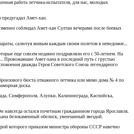
енная работа летчика-испытателя, для нас, молодых
 предугадал Амет-хан.
изменно соблюдал Амет-хан Султан вечерами после боевых
параты, салютуя живым каждым своим полетом в неведомое...
торые еще совсем недавно поздравляли его с 50-летием. На
... Провожавшие Амет-хана в последний путь с грустью
успокоения дважды Героя Советского Союза легендарного
бронзового бюста отважного летчика или мимо дома № 4 по
раморная доска.
рада, Симферополя, Алупки, Калининграда, Каспийска,
Он навсегда остался почетным гражданином города Ярославля.
т-хана белокаменный обелиск, увенчанный звездой.
строй которого приказом министра обороны СССР навечно