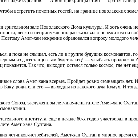
Яраги Гаджикурбанов. — А вон цовкринцы стоят — братья Анва
тобы встретить почетных гостей, на границе новолакских земел
 зрительном зале Новолакского Дома культуры. И хоть очень н
ванности, легко и непринужденно рассказывал о пережитом на во
. Поэтому Амет-хан искренне обрадовался вопросу молодого чел
ся, я пока не слышал, есть ли в группе будущих космонавтов, го
первым из дагестанцев там будет лакец! — улыбаясь продолжал 
кец покажется. Так что, выходит, остался только космос, где нет 
ивые слова Амет-хана всерьез. Пройдет ровно семнадцать лет. И
 Баку, родители его — выходцы из лакского аула Кумух. И тогд
ского Союза, заслуженном летчике-испытателе Амет-хане Султане
осмонавтики.
ательного института, еще в начале 60-х годов участвовал в про
олете Амет-хана Султана.
их летчиков-истребителей, Амет-хан Султан в мирное время ст