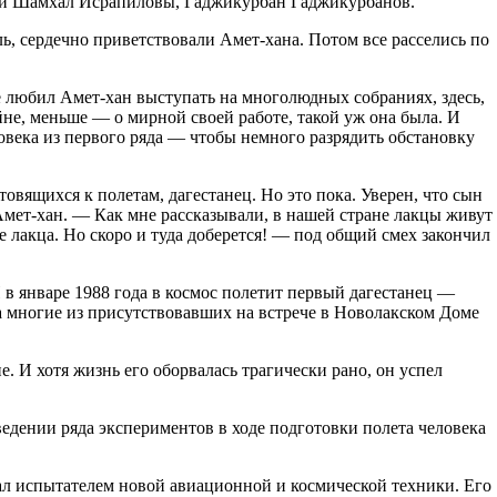
р и Шамхал Исрапиловы, Гаджикурбан Гаджикурбанов.
ь, сердечно приветствовали Амет-хана. Потом все расселись по
е любил Амет-хан выступать на многолюдных собраниях, здесь,
йне, меньше — о мирной своей работе, такой уж она была. И
овека из первого ряда — чтобы немного разрядить обстановку
товящихся к полетам, дагестанец. Но это пока. Уверен, что сын
Амет-хан. — Как мне рассказывали, в нашей стране лакцы живут
еще лакца. Но скоро и туда доберется! — под общий смех закончил
 в январе 1988 года в космос полетит первый дагестанец —
а многие из присутствовавших на встрече в Новолакском Доме
. И хотя жизнь его оборвалась трагически рано, он успел
ведении ряда экспериментов в ходе подготовки полета человека
ал испытателем новой авиационной и космической техники. Его