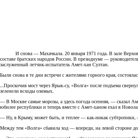
И снова — Махачкала. 20 января 1971 года. В зале Вер
составе братских народов России. В президиуме — руководители
заслуженный летчик-испытатель Амет-хан Султан.
Были снова в те дни встречи с жителями горного края, состоял
...Проскочив мост через Ярык-су, «Волга» после подъема сверн
зеленели всходы озимых.
— В Москве самые морозы, а здесь погода осенняя, — сказал А
юбилее республики и теперь вместе с Амет-ханом ехал в Новола
— Ну, в Крыму, может быть, и теплее — как-никак субтропики, 
Между тем «Волга» сбавила ход — впереди, на левой стороне до