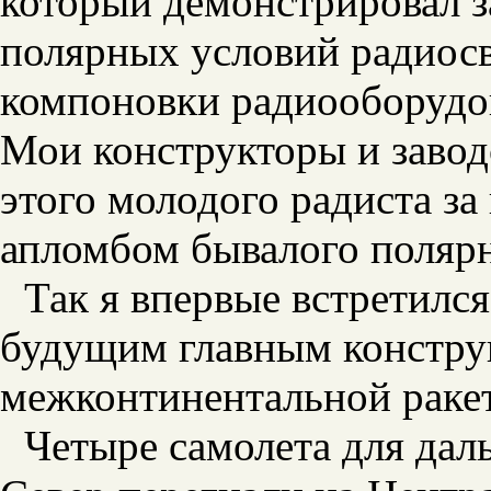
который демонстрировал з
полярных условий радиосв
компоновки радиооборудов
Мои конструкторы и заво
этого молодого радиста за
апломбом бывалого полярн
Так я впервые встретилс
будущим главным констру
межконтинентальной ракет
Четыре самолета для дал