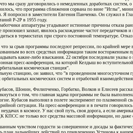
 что мы сразу договорились о немедленных доработках систем, 
снилось, что программа сближения сорвана по вине ”Иглы”, ми
и. Я попросил в заместители Евгения Панченко. Он служил в Г
аний Р-2Р в 1955 году.
зработчики аппаратуры угадывают истинные причины отказа ран
 не произошел захват, явилось расхождение частот передатчиков
иться в термостатах при строго постоянной температуре. Отказ
м, что за срыв программы последуют репрессии, по крайней мере
икованным во всех средствах информации таким восторженным 
ладывать какие-либо взыскания. 22 октября последовали указы
ионная пресс-конференция, на которой Келдыш во вступительной 
рбитальная космическая станция”.
альную станцию, он заявил, что ”в проведенном многосуточном
х
орбитальных космических систем и отработкой взаимодействия
асов, Шонин, Филипченко, Горбатко, Волков и Елисеев рассказа
кнуться о том, что главная задача программы не была выполнена
огие. Кубасов выполнял в полете эксперимент по плазменной св
варийной ситуации. На пресс-конференции и в печати говорилос
еудачах в космосе. У нас свой путь, своя дорога, а если америк
ЦК КПСС не только все средства массовой информации, но даже 
шанным чувством гордости за совершенное и досады за фактиче
тать план дальнейших действий по привлечению Устинова к наш