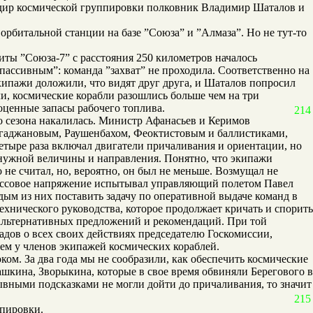
андир космической группировки полковник Владимир Шаталов и
орбитальной станции на базе ”Союза” и ”Алмаза”. Но не тут-то
иты ”Союза-7” с расстояния 250 километров началось
”пассивным”: команда ”захват” не проходила. Соответственно на
ипажи доложили, что видят друг друга, и Шаталов попросил
и, космические корабли разошлись больше чем на три
гоценные запасы рабочего топлива.
214
о сезона накалилась. Министр Афанасьев и Керимов
Агаджановым, Раушенбахом, Феоктистовым и баллистиками,
четыре раза включал двигатели причаливания и ориентации, но
 нужной величины и направления. Понятно, что экипажи
 не считал, но, вероятно, он был не меньше. Возмущал не
трессовое напряжение испытывал управляющий полетом Павел
ым из них поставить задачу по оперативной выдаче команд в
ехнического руководства, которое продолжает кричать и спорить
ь альтернативных предложений и рекомендаций. При той
дов о всех своих действиях председателю Госкомиссии,
чем у членов экипажей космических кораблей.
м. За два года мы не сообразили, как обеспечить космические
шкина, Зворыкина, которые в свое время обвиняли Берегового в
вными подсказками не могли дойти до причаливания, то значит
215
ппировки.