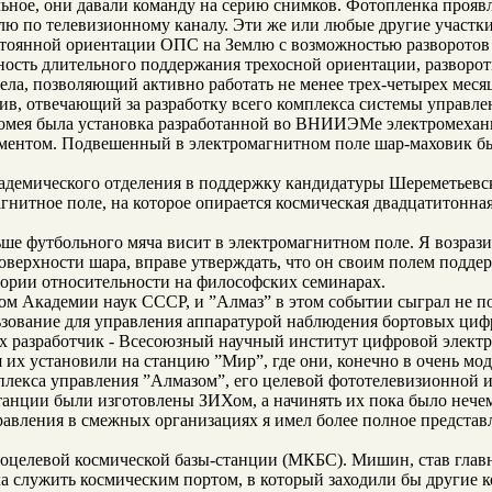
ьное, они давали команду на серию снимков. Фотопленка прояв
лю по телевизионному каналу. Эти же или любые другие участк
остоянной ориентации ОПС на Землю с возможностью разворотов
ость длительного поддержания трехосной ориентации, разворот
тела, позволяющий активно работать не менее трех-четырех меся
ив, отвечающий за разработку всего комплекса системы управле
омея была установка разработанной во ВНИИЭМе электромехани
ментом. Подвешенный в электромагнитном поле шар-маховик бы
адемического отделения в поддержку кандидатуры Шереметьевско
гнитное поле, на которое опирается космическая двадцатитонная
ьше футбольного мяча висит в электромагнитном поле. Я возрази
оверхности шара, вправе утверждать, что он своим полем подде
еории относительности на философских семинарах.
м Академии наук СССР, и ”Алмаз” в этом событии сыграл не п
ьзование для управления аппаратурой наблюдения бортовых ци
их разработчик - Всесоюзный научный институт цифровой элек
я их установили на станцию ”Мир”, где они, конечно в очень м
плекса управления ”Алмазом”, его целевой фототелевизионной 
станции были изготовлены ЗИХом, а начинять их пока было нече
авления в смежных организациях я имел более полное представ
гоцелевой космической базы-станции (МКБС). Мишин, став глав
служить космическим портом, в который заходили бы другие ко