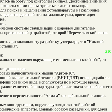
лялась на борту под контролем экипажа. Достойные внимания
и планеты могли просматриваться также с помощью
 для поиска и нацеливания фотоаппаратуры на различные
ы вдоль продольной оси на заданные углы, ориентация
цев.
ния.
ческой системы стабилизации с шаровым двигателем-
л оригинальной разработкой, которой Шереметьевский очень
го, я расхваливал эту разработку, утверждая, что ”Николай
 станция”.
210
л:
рживает от падения окружающее его металлическое ”небо”, то
оследнюю роль.
фровых вычислительных машин ”Аргон-16”.
тронной вычислительной техники (ВНИЦЭВТ) вскоре доработал
одифицированном виде, используются по настоящее время.
и радиотехнической аппаратуры требовали значительно большего
м.
ление о перспективности ”Алмаза” как орбитальной станции,
ным конструктором, поручил руководство этой работой
смические аппараты, главным образом разведчики, для сдачи