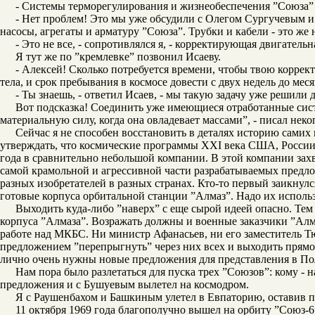
- Системы терморегулирования и жизнеобеспечения ”Союза” 
- Нет проблем! Это мы уже обсудили с Олегом Сургучевым и 
насосы, агрегаты и арматуру ”Союза”. Трубки и кабели - это же
- Это не все, - сопротивлялся я, - корректирующая двигател
Я тут же по ”кремлевке” позвонил Исаеву.
- Алексей! Сколько потребуется времени, чтобы твою коррек
тела, и срок пребывания в космосе довести с двух недель до мес
- Ты знаешь, - ответил Исаев, - мы такую задачу уже решили 
Вот подсказка! Соединить уже имеющиеся отработанные систе
материальную силу, когда она овладевает массами”, - писал неко
Сейчас я не способен восстановить в деталях историю самих
утверждать, что космические программы XXI века США, России
года в сравнительно небольшой компании. В этой компании захв
самой крамольной и агрессивной части разрабатываемых предло
разных изобретателей в разных странах. Кто-то первый заикнулс
готовые корпуса орбитальной станции ”Алмаз”. Надо их исполь
Выходить куда-либо ”наверх” с еще сырой идеей опасно. Тем 
корпуса ”Алмаза”. Возражать должны и военные заказчики ”Алма
работе над МКБС. Ни министр Афанасьев, ни его заместитель Тю
предложением ”перепрыгнуть” через них всех и выходить прямо 
лично очень нужны новые предложения для представления в П
Нам пора было разлетаться для пуска трех ”Союзов”: кому - 
предложения и с Бушуевым вылетел на космодром.
Я с Раушенбахом и Башкиным улетел в Евпаторию, оставив 
11 октября 1969 года благополучно вышел на орбиту ”Союз-