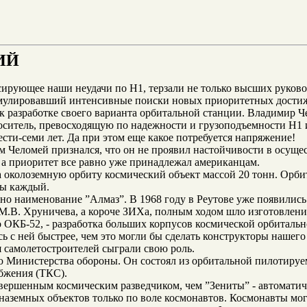
ИЙ
сирующее наши неудачи по H1, терзали не только высших руковод
тимулировавший интенсивные поиски новых приоритетных дости
 разработке своего варианта орбитальной станции. Владимир Ч
носитель, превосходящую по надежности и грузоподъемности H1
сти-семи лет. Да при этом еще какое потребуется напряжение!
м Челомей признался, что он не проявил настойчивости в осуще
, а приоритет все равно уже принадлежал американцам.
 околоземную орбиту космический объект массой 20 тонн. Орбит
ны каждый.
о наименование ”Алмаз”. В 1968 году в Реутове уже появились 
. М.В. Хруничева, а короче ЗИХа, полным ходом шло изготовлени
КБ-52, - разработка больших корпусов космической орбитальной
ь с ней быстрее, чем это могли бы сделать конструкторы наше
 самолетостроителей сыграли свою роль.
 Министерства обороны. Он состоял из орбитальной пилотируем
бжения (ТКС).
овершенным космическим разведчиком, чем ”Зениты” - автомати
наземных объектов только по воле космонавтов. Космонавты мо