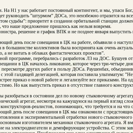
 На H1 у нас работает постоянный контингент, и мы, упаси Бог,
дет руководить ”штурмом” ДОСа, это неизбежно отразится на все
том судьбы”: приоритет в создании орбитальной станции должен
, что наше предложение пришлось как нельзя вовремя.
министра, решение и график ВПК и не позднее января выпустит
ющий день после совещания в ЦК на работе, объявили о наступ
 в большинстве коллективов была воспринята как очень актуальн
, а не витать в облаках фантастических проектов”.
ой программе, перебрались с разработок Л3 на ДОС. Бушуев отк
вещании в ЦК началось ликование, которое через три-четыре дн
ересмотре других работ в пользу ДОСа. Раушенбах, объединив о
е с этой галдящей делегацией, которая поставила ультиматум: ”
трее приказ о новой работе и легализуйте все приказами. На од
имо. Но как выпустить приказ в отсутствие главного конструк
ы разобраться в состоянии дел по новому стыковочному агрега
еский агрегат, несмотря на кажущуюся на первый взгляд сложнос
з конструкторов-peaлистов, понимающих, что требуется и на что 
ующий день после совещания в ЦК мы ознакомили с предстоящим
товления и экспериментальной отработки нового стыковочного 
 основным изготовителем механики стыковочного агрегата. Я в
ие на электродвигатели и демпфирующие устройства. С этим за