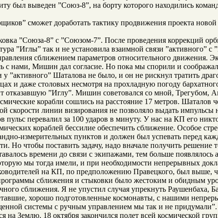
биту был выведен ”Союз-8”, на борту которого находились ком
рщиков” сможет доработать тактику продвижения проекта новой 
ковка ”Союза-8” с ”Союзом-7”. После проведения коррекций орб
тура ”Иглы” так и не установила взаимной связи ”активного” с 
правления сближением параметров относительного движения. Эк
 с нами, Мишин дал согласие. Но пока мы спорили и соображал
и у ”активного” Шаталова
не было, и он не рискнул тратить дра
ицах и даже столовых несмотря на прохладную погоду бархатног
ит отказавшую ”Иглу”. Мишин советовался со мной, Трегубом, 
космические корабли сошлись на расстояние 17 метров. Шаталов 
вой скорости линии визирования не позволяло выдать импульсы
пульс перевалил за 100 ударов в минуту. У нас на КП его никто
осмических кораблей бессилие обеспечить сближение. Особое с
ндно-измерительных пунктов и должен был успевать перед кажд
и. Но чтобы поставить задачу, надо вначале получить решение т
ставалось времени до связи с экипажами, тем больше появлялос
торую мы тогда имели, и при необходимости непрерывных докла
руководителей на КП, по предположению Правецкого, был выше, 
программы сближения и стыковки было жестоким и обидным уроко
ного сближения. Я не упустил случая упрекнуть Раушенбаха, Ба
етавшие, хорошо подготовленные космонавты, с нашими непреры
ощенной системы с ручным управлением мы так и не придумали”.
ся на Землю. 18 октября закончился полет всей космической гру