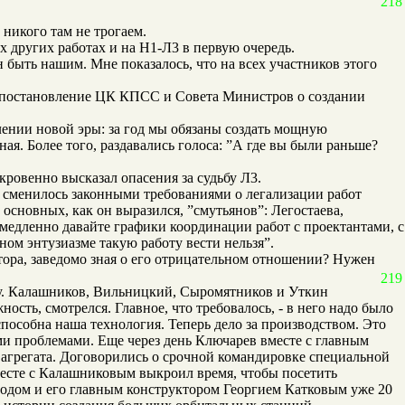
218
 никого там не трогаем.
х других работах и на Н1-Л3 в первую очередь.
 быть нашим. Мне показалось, что на всех участников этого
ь постановление ЦК КПСС и Совета Министров о создании
лении новой эры: за год мы обязаны создать мощную
ая. Более того, раздавались голоса: ”А где вы были раньше?
ровенно высказал опасения за судьбу Л3.
я сменилось законными требованиями о легализации работ
сновных, как он выразился, ”смутьянов”: Легостаева,
Немедленно давайте графики координации работ с проектантами, с
ном энтузиазме такую работу вести нельзя”.
тора, заведомо зная о его отрицательном отношении? Нужен
219
ту. Калашников, Вильницкий, Сыромятников и Уткин
ть, смотрелся. Главное, что требовалось, - в него надо было
способна наша технология. Теперь дело за производством. Это
и проблемами. Еще через день Ключарев вместе с главным
агрегата. Договорились о срочной командировке специальной
месте с Калашниковым выкроил время, чтобы посетить
водом и его главным конструктором Георгием Катковым уже 20