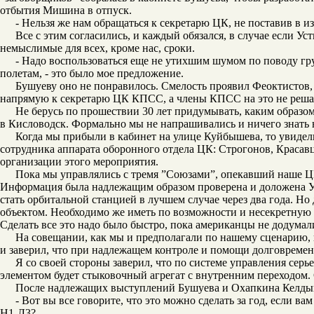
отбытия Мишина в отпуск.
- Нельзя же нам обращаться к секретарю ЦК, не поставив в из
Все с этим согласились, и каждый обязался, в случае если У
немыслимые для всех, кроме нас, сроки.
- Надо воспользоваться еще не утихшим шумом по поводу гр
полетам, - это было мое предложение.
Бушуеву оно не понравилось. Смелость проявил Феоктистов,
напрямую к секретарю ЦК КПСС, а члены КПСС на это не реш
Не берусь по прошествии 30 лет придумывать, каким образом
в Кисловодск. Формально мы не напрашивались и ничего знать н
Когда мы прибыли в кабинет на улице Куйбышева, то увидел
сотрудника аппарата оборонного отдела ЦК: Строгонов, Красав
организации этого мероприятия.
Пока мы управлялись с тремя ”Союзами”, опекавший наше Ц
Информация была надлежащим образом проверена и доложена Ус
стать орбитальной станцией в лучшем случае через два года. Но
объектом. Необходимо же иметь по возможности и несекретную 
Сделать все это надо было быстро, пока американцы не додумали
На совещании, как мы и предполагали по нашему сценарию, 
и заверил, что при надлежащем контроле и помощи долговременн
Я со своей стороны заверил, что по системе управления сер
элементом будет стыковочный агрегат с внутренним переходом. С
После надлежащих выступлений Бушуева и Охапкина Келды
- Вот вы все говорите, что это можно сделать за год, если в
Н1-Л3?