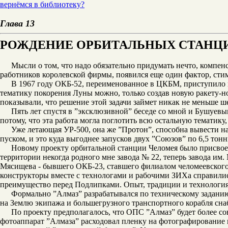
вернёмся в библиотеку?
Глава 13
РОЖДЕНИЕ ОРБИТАЛЬНЫХ СТАНЦ
Мысли о том, что надо обязательно придумать нечто, компен
работников королевской фирмы, появился еще один фактор, с
В 1967 году ОКБ-52, переименованное в ЦКБМ, приступило к
тематику покорения Луны можно, только создав новую ракету-
показывали, что решение этой задачи займет никак не меньше ше
Пять лет спустя в ”эксклюзивной” беседе со мной и Бушуевы
потому, что эта работа могла поглотить всю остальную тематику
Уже летающая УР-500, она же ”Протон”, способна вывести на
пуском, и это куда выгоднее запусков двух ”Союзов” по 6,5 тон
Новому проекту орбитальной станции Челомея было присвоен
территории некогда родного мне завода № 22, теперь завода им
Мясищева - бывшего ОКБ-23, ставшего филиалом челомеевского О
конструкторы вместе с технологами и рабочими ЗИХа справилис
преимущество перед Подлипками. Опыт, традиции и технология
Формально ”Алмаз” разрабатывался по техническому заданию
на Землю экипажа и большегрузного транспортного корабля сна
По проекту предполагалось, что ОПС ”Алмаз” будет более с
фотоаппарат ”Алмаза” расходовал пленку на фотографирование 