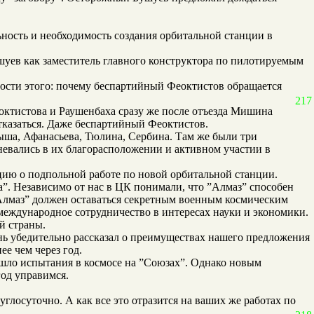
ьность и необходимость создания орбитальной станции в
шуев как заместитель главного конструктора по пилотируемым
ности этого: почему беспартийный Феоктистов обращается
217
еоктистова и Раушенбаха сразу же после отъезда Мишина
тказаться. Даже беспартийный Феоктистов.
ыша, Афанасьева, Тюлина, Сербина. Там же были три
невались в их благорасположении и активном участии в
ию о подпольной работе по новой орбитальной станции.
. Независимо от нас в ЦК понимали, что ”Алмаз” способен
: ”Алмаз” должен оставаться секретным военным космическим
международное сотрудничество в интересах науки и экономики.
й страны.
нь убедительно рассказал о преимуществах нашего предложения
е чем через год.
рошло испытания в космосе на ”Союзах”. Однако новым
год управимся.
руглосуточно. А как все это отразится на ваших же работах по