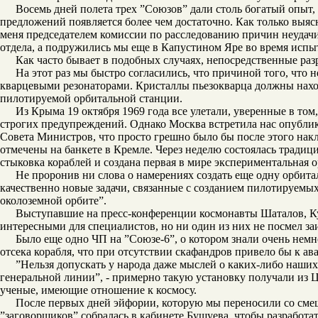
Восемь дней полета трех ”Союзов” дали столь богатый опыт,
предложений появляется более чем достаточно. Как только выя
меня председателем комиссии по расследованию причин неудач
отдела, а подружились мы еще в Капустином Яре во время испыт
Как часто бывает в подобных случаях, непосредственные ра
На этот раз мы быстро согласились, что причиной того, что
кварцевыми резонаторами. Кристаллы пьезокварца должны наход
пилотируемой орбитальной станции.
Из Крыма 19 октября 1969 года все улетали, уверенные в то
строгих предупреждений. Однако Москва встретила нас опубл
Совета Министров, что просто грешно было бы после этого нак
отмечены на банкете в Кремле. Через неделю состоялась традиц
стыковка кораблей и создана первая в мире экспериментальная о
Не проронив ни слова о намерениях создать еще одну орбит
качественно новые задачи, связанные с созданием пилотируемы
околоземной орбите”.
Выступавшие на пресс-конференции космонавты Шаталов, Куб
интересными для специалистов, но ни один из них не посмел заи
Было еще одно ЧП на ”Союзе-6”, о котором знали очень немн
отсека корабля, что при отсутствии скафандров привело бы к а
”Нельзя допускать у народа даже мыслей о каких-либо наших н
генеральной линии”, - примерно такую установку получали из 
ученые, имеющие отношение к космосу.
После первых дней эйфории, которую мы переносили со сме
”заговорщиков” собралась в кабинете Бушуева, чтобы разрабо