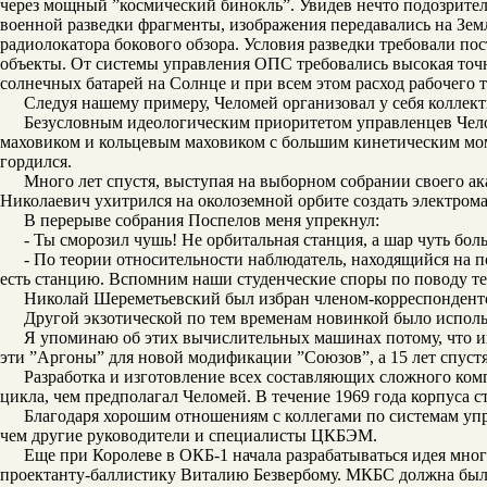
через мощный ”космический бинокль”. Увидев нечто подозрител
военной разведки фрагменты, изображения передавались на Зем
радиолокатора бокового обзора. Условия разведки требовали п
объекты. От системы управления ОПС требовались высокая точн
солнечных батарей на Солнце и при всем этом расход рабочего 
Следуя нашему примеру, Челомей организовал у себя коллект
Безусловным идеологическим приоритетом управленцев Чел
маховиком и кольцевым маховиком с большим кинетическим мо
гордился.
Много лет спустя, выступая на выборном собрании своего ак
Николаевич ухитрился на околоземной орбите создать электрома
В перерыве собрания Поспелов меня упрекнул:
- Ты сморозил чушь! Не орбитальная станция, а шар чуть бол
- По теории относительности наблюдатель, находящийся на п
есть станцию. Вспомним наши студенческие споры по поводу т
Николай Шереметьевский был избран членом-корреспонденто
Другой экзотической по тем временам новинкой было испол
Я упоминаю об этих вычислительных машинах потому, что 
эти ”Аргоны” для новой модификации ”Союзов”, а 15 лет спуст
Разработка и изготовление всех составляющих сложного ком
цикла, чем предполагал Челомей. В течение 1969 года корпуса 
Благодаря хорошим отношениям с коллегами по системам упр
чем другие руководители и специалисты ЦКБЭМ.
Еще при Королеве в ОКБ-1 начала разрабатываться идея мно
проектанту-баллистику Виталию Безвербому. МКБС должна была 