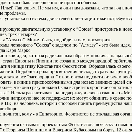
для такого бака совершенно не приспособлены.
Ильей Лавровым. Не мы им, а они нам доказали, что за год впо
 не проблемы.
ьная установка и система двигателей ориентации тоже потребуютс
тирующую двигательную установку с ”Союза” пристроить к новом
яцев трех-четырех?
для ”Алмаза”. Может быть, подойдет и вам, посмотрите.
мы летающего ”Союза” с заделом по ”Алмазу” - это была идея, 
гда Карл Маркс.
 истоков идеи, которая радикальным образом повлияла на дальн
, стран Европы и Японии по созданию международной орбитальн
атил инициативу Константин Феоктистов. Образовалась своего р
жений. Подобного рода просветления нисходят сразу на группу 
я, а затем все ”заговорщики” с восторгом подхватили: зачем во
зовать, начинив приспособленными для новых великих целей сис
более, что она сразу должна была встретить яростное сопротивл
за”. Нельзя рассчитывать на поддержку и своего главного - Ми
лин напрямую нас не поддержат: их могут обвинить в срыве пос
в ЦК, на человека, который способен понять преимущества наше
олитбюро.
на полигон, кому - в Евпаторию. Феоктистов не откладывая орга
поручения оказывать проектантам Феоктистова всяческую помощ
6” с Георгием Шониным и Валерием Кубасовым на борту. 12 окт