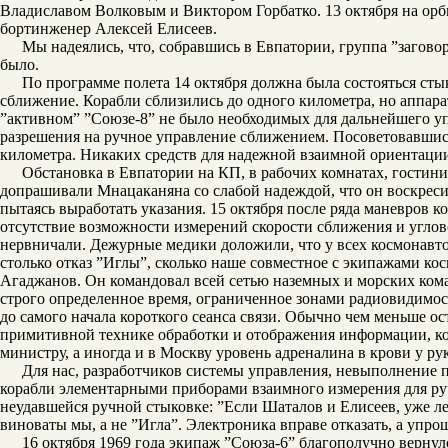
Владиславом Волковым и Виктором Горбатко. 13 октября на ор
бортинженер Алексей Елисеев.
Мы надеялись, что, собравшись в Евпатории, группа ”загово
было.
По программе полета 14 октября должна была состояться сты
сближение. Корабли сблизились до одного километра, но аппара
”активном” ”Союзе-8” не было необходимых для дальнейшего у
разрешения на ручное управление сближением. Посоветовавшись
километра. Никаких средств для надежной взаимной ориентаци
Обстановка в Евпатории на КП, в рабочих комнатах, гостин
допрашивали Мнацаканяна со слабой надеждой, что он воскрес
пытаясь выработать указания. 15 октября после ряда маневров 
отсутствие возможности измерений скорости сближения и угло
нервничали. Дежурные медики доложили, что у всех космонавтов 
столько отказ ”Иглы”, сколько наше совместное с экипажами к
Агаджанов. Он командовал всей сетью наземных и морских кома
строго определенное время, ограниченное зонами радиовидимост
до самого начала короткого сеанса связи. Обычно чем меньше о
примитивной технике обработки и отображения информации, ко
министру, а иногда и в Москву уровень адреналина в крови у 
Для нас, разработчиков системы управления, невыполнение 
корабли элементарными приборами взаимного измерения для руч
неудавшейся ручной стыковке: ”Если Шаталов и Елисеев, уже л
виноваты мы, а не ”Игла”. Электроника вправе отказать, а упр
16 октября 1969 года экипаж ”Союза-6” благополучно вернул