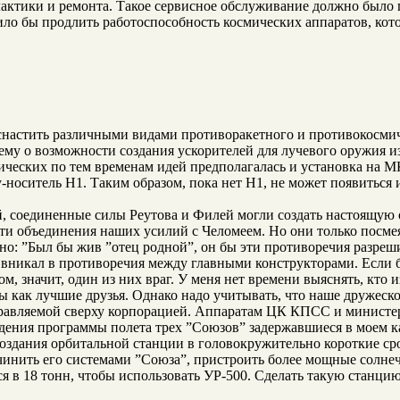
илактики и ремонта. Такое сервисное обслуживание должно был
ло бы продлить работоспособность космических аппаратов, кото
астить различными видами противоракетного и противокосмичес
ему о возможности создания ускорителей для лучевого оружия и
тических по тем временам идей предполагалась и установка на М
-носитель H1. Таким образом, пока нет H1, не может появиться 
, соединенные силы Реутова и Филей могли создать настоящую
ти объединения наших усилий с Челомеем. Но они только посмея
зно: ”Был бы жив ”отец родной”, он бы эти противоречия разреш
вникал в противоречия между главными конструкторами. Если б
м, значит, один из них враг. У меня нет времени выяснять, кто и
бы как лучшие друзья. Однако надо учитывать, что наше дружес
равляемой сверху корпорацией. Аппаратам ЦК КПСС и министе
уждения программы полета трех ”Союзов” задержавшиеся в моем 
оздания орбитальной станции в головокружительно короткие ср
ачинить его системами ”Союза”, пристроить более мощные солне
я в 18 тонн,
чтобы использовать УР-500. Сделать такую станцию