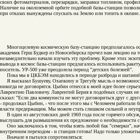
своих фотоматериалов, перезарядки, заправки топливом, проф
Наличие на околоземной орбите подобной базы-станции позволи
при отказах вынуждены спускать на Землю или топить в океане.
Многоцелевую космическую базу-станцию предполагалось осн
академик Герш Будкер из Новосибирска прочел нам лекцию на т
незамедлительно начали изучать эту проблему. Кроме этих экзо
вывода в космос базы-станции предлагалось использовать ракету
носитель. УР-500 уже преодолела период ”детских болезней”.
Пока мы в ЦКБЭМ находились в периоде разброда и шатаний
Я высказал Бушуеву, Охапкину и Трегубу мысль о возможнос
никогда не договорятся. Цыбин отнесся к моей идее более серье
Лаврентию Павловичу. Лаврентий Берия в подобных случаях не 
сказал: ”Если два коммуниста не могут договориться друг с друго
- продолжал Цыбин, - что после этого мы с Челомеем работали 
власти предержащим. Мы можем стать слишком сильной и неуп
В один из августовских дней 1969 года после горячего обс
выслушать для размышления их предложение о необходимости с
Оно заключалось в том, чтобы взять любой бак ”семерки”, н
внутренним переходом - и станция готова! Надо только уложитьс
Вначале я пытался сопротивляться: