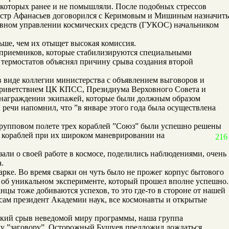
о которых ранее и не помышляли. После подобных стрессов
нистр Афанасьев договорился с Керимовым и Мишиным назначить
лавном управлении космических средств (ГУКОС) начальником
ьше, чем их отыщет высокая комиссия.
 и приемников, которые стабилизируются специальными
 термостатов объяснял причину срыва создания второй
 в виде коллегии министерства с объявлением выговоров и
приветствием ЦК КПСС, Президиума Верховного Совета и
 о награждении экипажей, которые были должным образом
речи напомнил, что ”в январе этого года была осуществлена
 групповом полете трех кораблей ”Союз” были успешно решены
 кораблей при их широком маневрировании на
216
ли о своей работе в космосе, поделились наблюдениями, очень
.
арке. Во время сварки он чуть было не прожег корпус бытового
ь об уникальном эксперименте, который прошел вполне успешно.
анцы тоже добиваются успехов, то это где-то в стороне от нашей
сам президент Академии наук, все космонавты и открытые
ский срыв неведомой миру программы, наша группа
ему ”заговору”. Осторожный Бушуев предложил дождаться