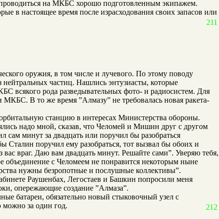
о проводиться на МКБС хорошо подготовленным экипажем.
рые в настоящее время после израсходования своих запасов или
211
кого оружия, в том числе и лучевого. По этому поводу
з нейтральных частиц. Нашлись энтузиасты, которые
КБС всякого рода разведывательных фото- и радиосистем. Для
и МКБС. В то же время ”Алмазу” не требовалась новая ракета-
 орбитальную станцию в интересах Министерства обороны.
лись надо мной, сказав, что Челомей и Мишин друг с другом
ил сам минут за двадцать или поручил бы разобраться
ы Сталин поручил ему разобраться, тот вызвал бы обоих и
з вас враг. Даю вам двадцать минут. Решайте сами”. Уверяю тебя,
кое объединение с Челомеем не понравится некоторым ныне
рства нужны безропотные и послушные коллективы”.
кабинете Раушенбах, Легостаев и Башкин попросили меня
оки, опережающие создание ”Алмаза”.
чные батареи, обязательно новый стыковочный узел с
 можно за один год.
212