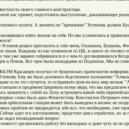
вестность своего главного конструктора.
стинов нас примет, подготовить выступление, доказывающее реал
уппового полета. А звонить по ”кремлевке” Устинову должен Бу
 вызвавшись взять звонок на себя. Но мы усомнились в правиль
аются?
 Устинов решил пригласить к себе меня, Охапкина, Бушуева, Ф
е знали. Каждому из нас позвонили из ЦК, и никто не посмел о
и там уже заранее собравшихся и о чем-то договорившихся Келд
цев и Попов. Все трое были выходцами из Подлипок. Мы не сом
КБЭМ Красавцев получил от бушуевских проектантов информац
тинову. Ему же было доложено бедственное положение ”Алмаза”
 даже если это случится, то устраивать шум на весь мир нельзя
станцию и продемонстрировать всему миру, что мы предлагаем 
сь захватить с собой на Луну астронавта какой-либо европейско
первое слово было дано Феоктистову. Константин Петрович оче
ая орбитальная станция может быть выведена в космос не поздне
ьезных проблем не предвидится, ибо все, что необходимо, уже п
ейчас идет его изготовление, предстоит цикл отработки, но за 
ш задал неожиданный вопрос:
ам помогут организовать работу без выходных и даже чуть ли не к