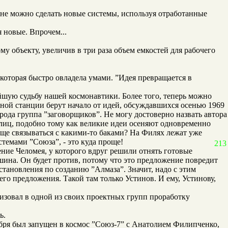
лне можно сделать новые системы, используя отработанные
я новые. Впрочем...
у объекту, увеличив в три раза объем емкостей для рабочего
которая быстро овладела умами. ”Идея превращается в
ейшую судьбу нашей космонавтики. Более того, теперь можно
ой станции берут начало от идей, обсуждавшихся осенью 1969
ода группа ”заговорщиков”. Не могу достоверно назвать автора
лиц, подобно тому как великие идеи осеняют одновременно
обще связываться с какими-то баками? На Филях лежат уже
темами ”Союза”, - это куда проще!
213
ение Челомея, у которого вдруг решили отнять готовые
шина. Он будет против, потому что это предложение повредит
тановления по созданию ”Алмаза”. Значит, надо с этим
го предложения. Такой там только Устинов. И ему, Устинову,
низовал в одной из своих проектных групп проработку
ь.
ября был запущен в космос ”Союз-7” с Анатолием Филипченко,