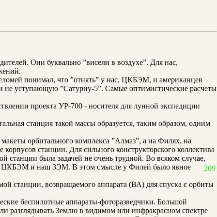
ителей. Они буквально ”висели в воздухе”. Для нас,
жений.
еломей понимал, что ”отнять” у нас, ЦКБЭМ, и американцев
 и не уступающую ”Сатурну-5”. Самые оптимистические расчеты
ствлении проекта УР-700 - носителя для лунной экспедиции
альная станция такой массы образуется, таким образом, одним
макеты орбитального комплекса ”Алмаз”, а на Филях, на
е корпусов станции. Для сильного конструкторского коллектива
 станции была задачей не очень трудной. Во всяком случае,
го ЦКБЭМ и наш ЗЭМ. В этом смысле у Филей было явное
209
ой станции, возвращаемого аппарата (ВА) для спуска с орбиты
ческие беспилотные аппараты-фоторазведчики. Большой
гли разглядывать Землю в видимом или инфракрасном спектре