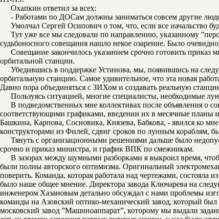
Охапкин ответил за всех:
- Работами по ДОСам должны заниматься совсем другие люди.
Умолчал Сергей Осипович о том, что, если все начальство бу
Тут уже все мы следовали по направлению, указанному ”перс
судьбоносного совещания нашло некое озарение. Было очевидно
Совещание закончилось указанием срочно готовить приказ 
орбитальной станции.
Убедившись в поддержке Устинова, мы, появившись на следу
орбитальную станцию. Самое удивительное, что эта новая работа
Давно пора объединяться с ЗИХом и создавать реальную станцию
Пользуясь ситуацией, многие специалисты, необходимые лунн
В подведомственных мне коллективах после объявления о со
соответствующими графиками, введении их в месячные планы и п
Башкина, Карпова, Сосновика, Князева, Бабкова, - явился ко мн
конструкторами из Филей, сдвиг сроков по лунным кораблям, быс
Тянуть с организационными решениями дальше было недопуст
срочно и приказ министра, и график ВПК по смежникам.
В зазорах между шумными разборками я выкроил время, чтоб
были полны авторского оптимизма. Оригинальный электромеханич
поверить. Команда, которая работала над чертежами, состояла и
было наше общее мнение. Директора завода Ключарева на след
инженером Хазановым детально обсуждал с нами проблемы изго
команды на Азовский оптико-механический завод, который был
московский завод ”Машиноаппарат”, которому мы выдали задан