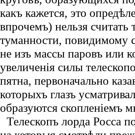
какъ кажется, это опредѣл
впрочемъ) нельзя считать 
туманности, повидимому со
не изъ массы паровъ или 
увеличенiя силы телескоп
пятна, первоначально каза
которыхъ глазъ усматривал
образуются скопленiемъ м
Телескопъ лорда Росса по
на которыя смотрѣли преж