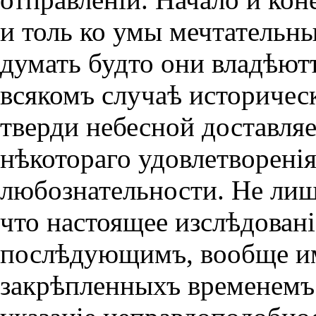
и толь ко умы мечтательн
думать будто они владѣют
всякомъ случаѣ историческ
тверди небесной доставля
нѣкотораго удовлетворенi
любознательности. Не лиш
что настоящее изслѣдован
послѣдующимъ, вообще им
закрѣпленныхъ временемъ 