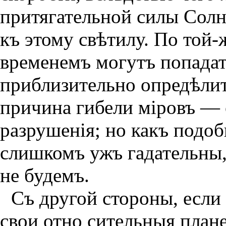
притягательной силы Солн
къ этому свѣтилу. По той-
временемъ могутъ попадат
приблизительно опредѣлит
причина гибели мiровъ — 
разрушенiя; но какъ подоб
слишкомъ ужъ гадательны,
не будемъ.
Съ другой стороны, есл
свои отно сительныя план