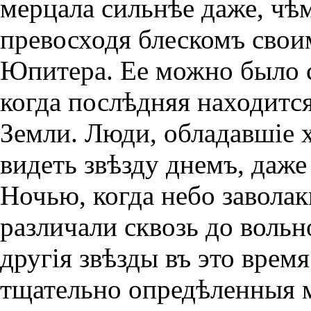
мерцала сильнѣе даже, чѣ
превосходя блескомъ свои
Юпитера. Ее можно было с
когда послѣдняя находитс
Земли. Люди, обладавшiе 
видеть звѣзду днемъ, даже
Ночью, когда небо заволак
различали сквозь до вольн
другiя звѣзды въ это время
тщательно опредѣленныя 