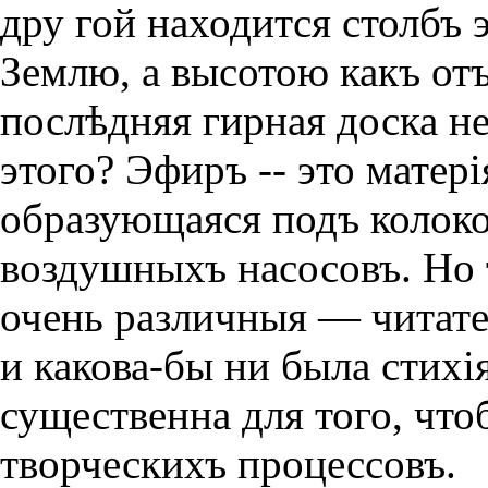
дру гой находится столбъ
Землю, а высотою какъ отъ
послѣдняя гирная доска не
этого? Эфиръ -- это матерi
образующаяся подъ колок
воздушныхъ насосовъ. Но 
очень различныя — читате
и какова-бы ни была стихi
существенна для того, чт
творческихъ процессовъ.