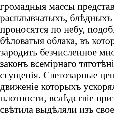
громадныя массы представ
расплывчатыхъ, блѣдныхъ 
проносятся по небу, подо
бѣловатыя облака, въ кот
зародить безчисленное мно
законъ всемiрнаго тяготѣн
сгущенiя. Светозарные це
движенiе которыхъ ускоря
плотности, вслѣдствiе при
свѣтила выдѣляли изъ сво