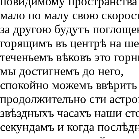
повидимому пространства 
мало по малу свою скорос
за другою будутъ поглощ
горящимъ въ центрѣ на ше
теченьемъ вѣковъ это гор
мы достигнемъ до него, —
спокойно можемъ ввѣрить
продолжительно сти астро
звѣздныхъ часахъ наши ст
секундамъ и когда послѣд