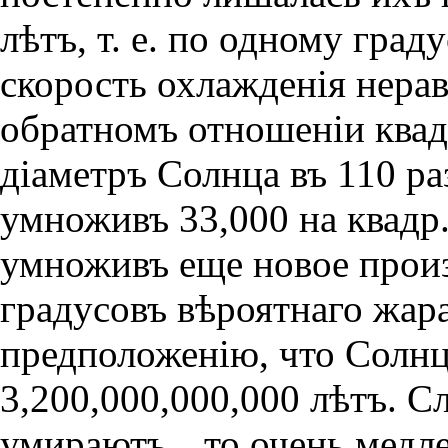
лѣтъ, т. е. по одному град
скорость охлажденiя нера
обратномъ отношенiи квад
дiаметръ Солнца въ 110 ра
умноживъ 33,000 на квадр. 
умноживъ еще новое произ
градусовъ вѣроятнаго жар
предположенiю, что Солн
3,200,000,000,000 лѣтъ. С
умираютъ, „то очень медл