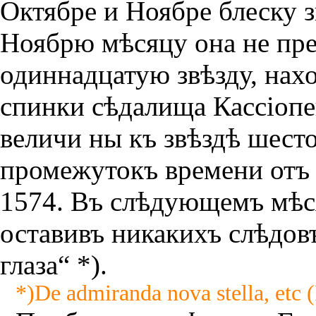
Октябре и Ноябре блеску 
Ноябрю мѣсяцу она не пр
одиннадцатую звѣзду, нах
спинки сѣдалища Кассiопе
величи ны къ звѣздѣ шест
промежутокъ времени отъ 
1574. Въ слѣдующемъ мѣсяц
оставивъ никакихъ слѣдов
глаза“ *).
*)De admiranda nova stella, etc