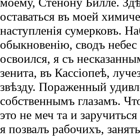
моему, Стенону Билле. Зд
оставаться въ моей химиче
наступленiя сумерковъ. Н
обыкновенiю, сводъ небес 
освоился, я съ несказанн
зенита, въ Кассiопеѣ, лу
звѣзду. Пораженный удивле
собственнымъ глазамъ. Чт
это не меч та и заручитьс
я позвалъ рабочихъ, занят