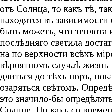
отъ Солнца, то какъ тѣ, та
находятся въ зависимости 
быть можетъ, что теплота 
послѣдняго светила доста
на по верхности всѣхъ мi
вѣроятномъ случаѣ жизнь
длиться до тѣхъ поръ, пок
озаряться свѣтомъ. Опред
это значило-бы опредѣлять
Солнце. Но какъ со врем