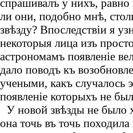
спрашивалъ у нихъ, равно 
ли они, подобно мнѣ, сто
звѣзду? Впоследствiи я уз
некоторыя лица изъ прост
астрономамъ появленiе вел
дало поводъ къ возобнов
учеными, какъ случалось 
появленiе которыхъ не был
У новой звѣзды не было х
она точь въ точь походила 