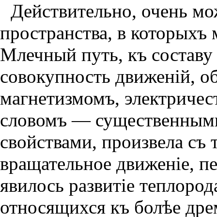
Действительно, очень мо
пространства, в которыхъ
Млечный путь, къ составу
совокупность движенiй, о
магнетизмомъ, электричес
словомъ — существенными
свойствами, произвела съ 
вращательное движенiе, п
явилось развитiе теплород
относящихся къ болѣе дре