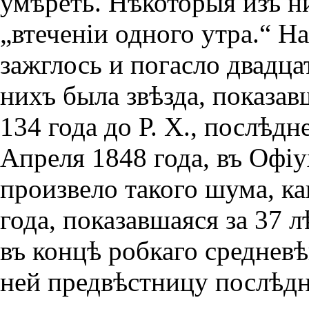
умѣреть. Нѣкоторыя изъ н
„втеченiи одного утра.“ На
зажглось и погасло двадца
нихъ была звѣзда, показав
134 года до Р. X., послѣд
Апреля 1848 года, въ Офiу
произвело такого шума, ка
года, показавшаяся за 37 л
въ концѣ робкаго средневѣ
ней предвѣстницу послѣдн