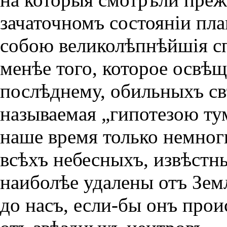
зачаточномъ состоянiи пл
собою великолѣпнѣйшiя сп
менѣе того, которое освѣщ
послѣднему, обильныхъ св
называемая „гипотезою ту
наше время только немноги
всѣхъ небесныхъ, извѣстн
наиболѣе удалены отъ Земл
до насъ, если-бы онъ прои