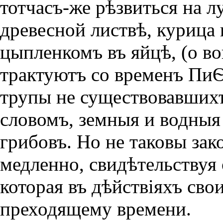
тотчасъ-же рѣзвиться на л
древесной листвѣ, курица
цыпленкомъ въ яйцѣ, (о в
трактуютъ со временъ ПиѲ
трупы не существовавши
словомъ, земныя и водныя
грибовъ. Но не таковы за
медленно, свидѣтельствуя
которая въ дѣйствiяхъ свои
преходящему времени.