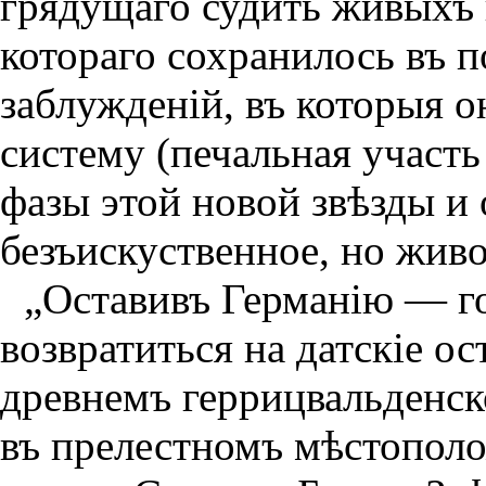
грядущаго судить живыхъ 
котораго сохранилось въ п
заблужденiй, въ которыя о
систему (печальная участ
фазы этой новой звѣзды и
безъискуственное, но живо
„Оставивъ Германiю — г
возвратиться на датскiе ос
древнемъ геррицвальденс
въ прелестномъ мѣстопол