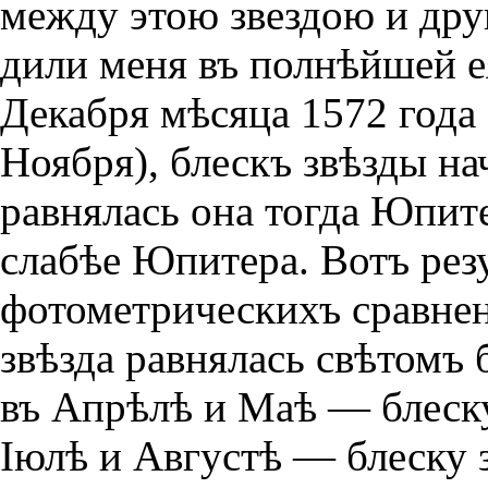
между этою звездою и дру
дили меня въ полнѣйшей е
Декабря мѣсяца 1572 года 
Ноября), блескъ звѣзды на
равнялась она тогда Юпите
слабѣе Юпитера. Вотъ ре
фотометрическихъ сравнен
звѣзда равнялась свѣтомъ 
въ Апрѣлѣ и Маѣ — блеску
Iюлѣ и Августѣ — блеску з