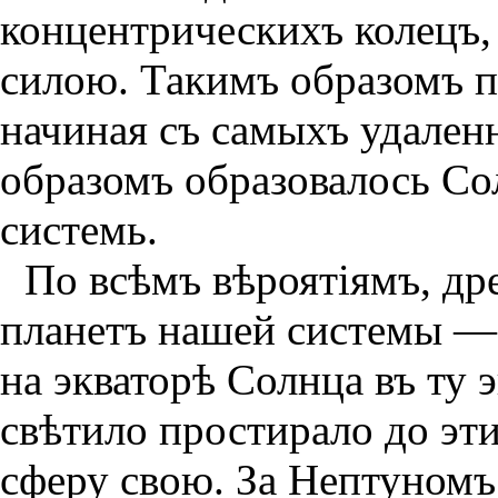
концентрическихъ колецъ
силою. Такимъ образомъ п
начиная съ самыхъ удален
образомъ образовалось Со
системь.
По всѣмъ вѣроятiямъ, др
планетъ нашей системы — 
на экваторѣ Солнца въ ту э
свѣтило простирало до эт
сферу свою. За Нептуномъ