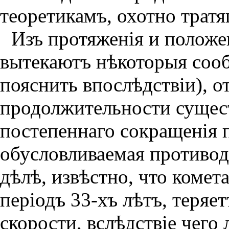
теоретикамъ, охотно трат
Изъ протяженiя и положе
вытекаютъ нѣкоторыя сооб
пояснить впослѣдствiи), о
продолжительности сущест
постепеннаго сокращенiя 
обусловливаемая противод
дѣлѣ, извѣстно, что комет
перiодъ 33-хъ лѣтъ, теряе
скорости, вслѣдствiе чего 