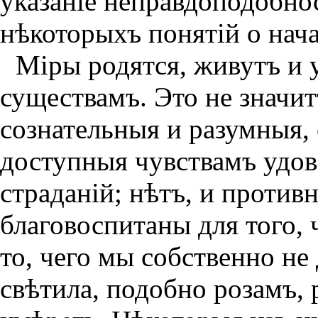
указанiе неправдоподобно
нѣкоторыхъ понятiй о нача
Мiры родятся, живутъ и
существамъ. Это не значит
сознательныя и разумныя,
доступныя чувствамъ удовол
страданiй; нѣтъ, и проти
благовоспитаны для того, 
то, чего мы собственно не
свѣтила, подобно розамъ, 