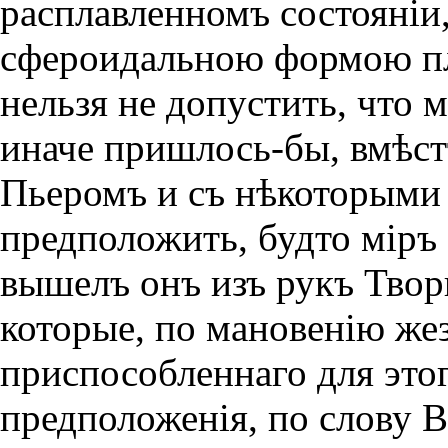
расплавленномъ состоянiи,
сфероидальною формою пл
нельзя не допустить, что 
иначе пришлось-бы, вмѣст
Пьеромъ и съ нѣкоторыми
предположить, будто мiръ
вышелъ онъ изъ рукъ Твор
которые, по мановенiю жез
приспособленнаго для этог
предположенiя, по слову 