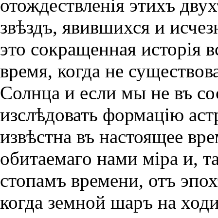
отождествленiя этихъ двух
звѣздъ, явившихся и исче
это сокращенная исторiя в
время, когда не существов
Солнца и если мы не въ с
изслѣдовать формацiю аст
извѣстна въ настоящее вре
обитаемаго нами мiра и, т
стопамъ времени, отъ эпох
когда земной шаръ на ход