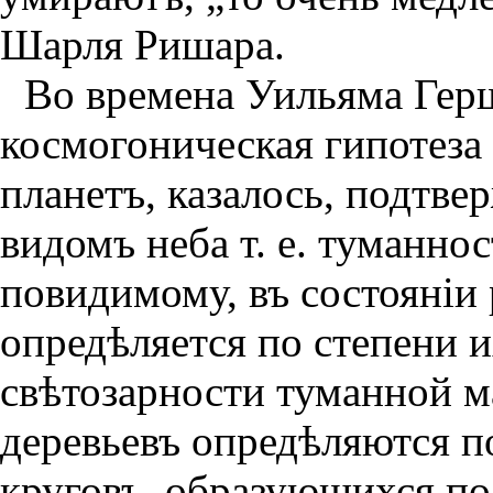
Шарля Ришара.
Во времена Уильяма Гер
космогоническая гипотеза
планетъ, казалось, подтв
видомъ неба т. е. туманно
повидимому, въ состоянiи 
опредѣляется по степени их
свѣтозарности туманной ма
деревьевъ опредѣляются п
круговъ, образующихся по