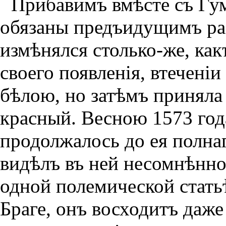
Прибавимъ вмѣсте съ Гу
обязаны предъидущимъ раз
измѣнялся столько-же, как
своего появленiя, втеченiи
бѣлою, но затѣмъ приняла
красный. Весною 1573 года
продолжалось до ея полнаг
видѣлъ въ ней несомнѣнное
одной полемической стать
Браге, онъ восходитъ даже