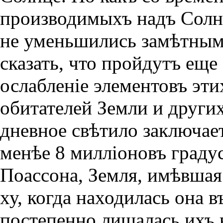
производимыхъ надъ Солнц
не уменьшились замѣтным
сказать, что пройдутъ еще
ослабленiе элементовъ эт
обитателей Земли и други
дневное свѣтило заключает
менѣе 8 миллiоновъ градус
Поассона, Земля, имѣвшая 
ху, когда находилась она 
постепенно лишалась ихъ 