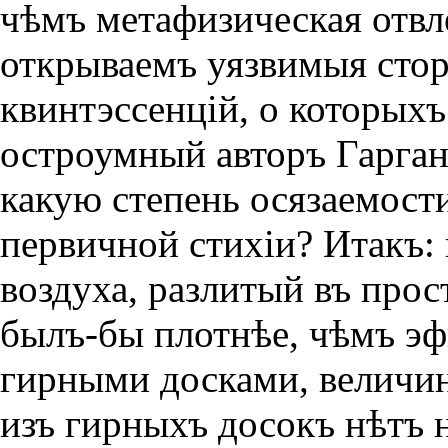
чѣмъ метафизическая отв
открываемъ уязвимыя стор
квинтэссенцiй, о которыхъ
остроумный авторъ Гаргант
какую степень осязаемост
первичной стихiи? Итакъ:
воздуха, разлитый въ прос
былъ-бы плотнѣе, чѣмъ эф
гирными досками, величин
изъ гирныхъ досокъ нѣтъ н