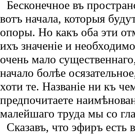
Бесконечное въ простран
вотъ начала, которыя буду
опоры. Но какъ оба эти от
ихъ значенiе и необходимо
очень мало существеннаго
начало болѣе осязательное
хоти те. Названiе ни къ че
предпочитаете наимѣнованi
малейшаго труда мы со гла
Сказавъ, что эфиръ есть 