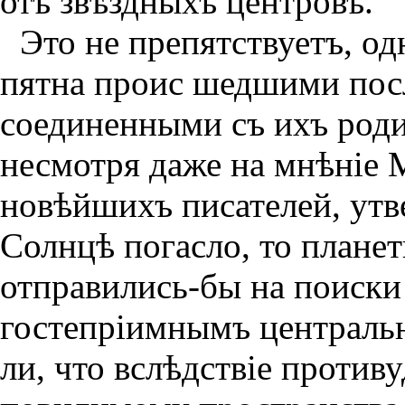
отъ звѣздныхъ центровъ.
Это не препятствуетъ, о
пятна проис шедшими пос
соединенными съ ихъ род
несмотря даже на мнѣнiе 
новѣйшихъ писателей, ут
Солнцѣ погасло, то планет
отправились-бы на поиски
гостепрiимнымъ централь
ли, что вслѣдствiе против