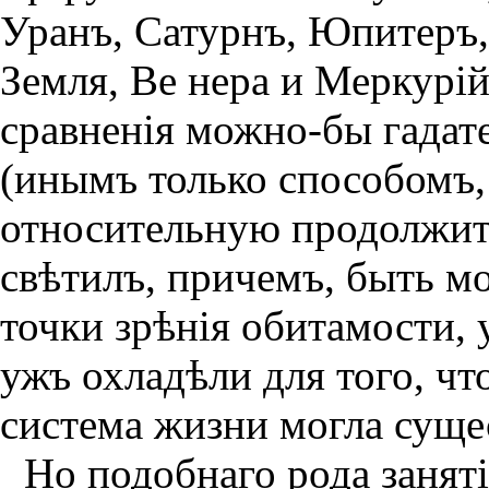
Уранъ, Сатурнъ, Юпитеръ,
Земля, Ве нера и Меркурiй
сравненiя можно-бы гадат
(инымъ только способомъ,
относительную продолжит
свѣтилъ, причемъ, быть мо
точки зрѣнiя обитамости,
ужъ охладѣли для того, чт
система жизни могла сущес
Но подобнаго рода занят