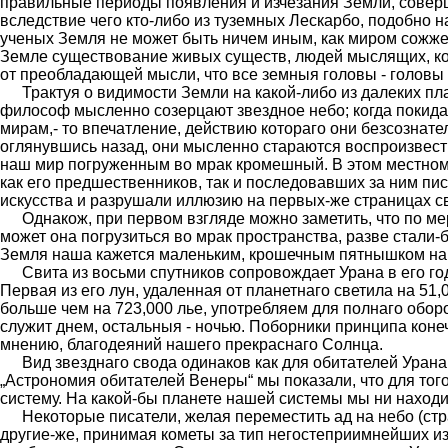
правильные периоды появления и изчезания Земли, соверша
вследствие чего кто-либо из туземных Лескарбо, подобно 
ученых Земля не может быть ничем иным, как миром сожжен
Земле существование живых существ, людей мыслящих, кот
от преобладающей мысли, что все земныя головы - головы
Трактуя о видимости Земли на какой-либо из далеких пла
философ мысленно созерцают звездное небо; когда покида
мирам,- то впечатление, действию котораго они безсознат
оглянувшись назад, они мысленно стараются воспроизвести
наш мир погруженным во мрак кромешный. В этом местном к
как его предшественников, так и последовавших за ним пи
искусства и разрушали иллюзию на первых-же страницах с
Однакож, при первом взгляде можно заметить, что по м
может она погрузиться во мрак пространства, разве стали-
Земля наша кажется маленьким, крошечным пятнышком на
Свита из восьми спутников сопровождает Урана в его г
Первая из его лун, удаленная от планетнаго светила на 51
больше чем на 723,000 лье, употребляем для полнаго оборо
служит днем, остальныя - ночью. Поборники принципа коне
мнению, благодеяний нашего прекраснаго Солнца.
Вид звезднаго свода одинаков как для обитателей Урана
„Астрономия обитателей Венеры“ мы показали, что для тог
систему. На какой-бы планете нашей системы мы ни находили
Некоторые писатели, желая переместить ад на небо (стр
другие-же, принимая кометы за тип негостеприимнейших из