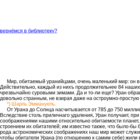
вернёмся в библиотеку?
Мир, обитаемый уранийцами, очень маленький мир: он вс
Действительно, каждый из нихъ продолжительнее 84 наших 
чрезвычайно суровыми зимами. Да и то-ли еще? Уран обращае
довольно странным, не взирая даже на остроумно-простую
*) Шарль Эммануель.
От Урана до Солнца насчитывается от 785 до 750 миллио
Вследствие столь приличнаго удаления, Уран получает, пр
соображениями нашими относительно обитае­мости планет, 
строением их обитателей; им известно также, что было-б
рода астрономических соображениях наш мир может служить
чтобы обитатели Урана (по отношению к самим себе) жили в