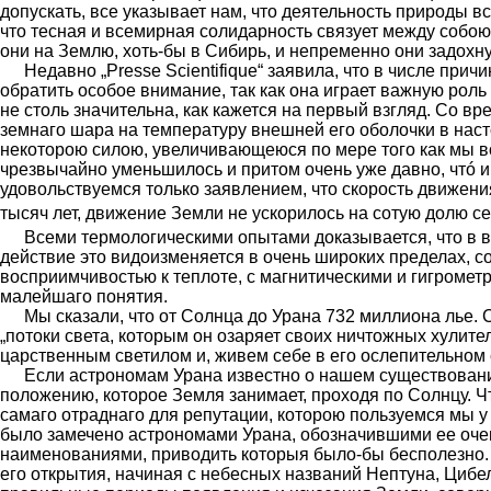
допускать, все указывает нам, что деятельность природы
что тесная и всемирная солидарность связует между собою 
они на Землю, хоть-бы в Сибирь, и непременно они задохну
Недавно „Presse Scientifique“ заявила, что в числе пр
обратить особое внимание, так как она играет важную роль
не столь значительна, как кажет­ся на первый взгляд. Со 
земнаго шара на температуру внешней его оболочки в нас
некоторою силою, увеличивающеюся по мере того как мы в
чрезвычайно уменьшилось и притом очень уже давно, чтó и
удовольству­емся только заявлением, что скорость движени
тысяч лет, движение Земли не ускорилось на сотую долю с
Всеми термологическими опытами доказывается, что в в
действие это видоизменяется в очень широких пределах, с
восприимчивостью к теплоте, с магнитическими и гигромет
малейшаго понятия.
Мы сказали, что от Солнца до Урана 732 миллиона лье.
„потоки света, которым он озаряет своих ничтожных хулите
царственным светилом и, живем себе в его ослепительном с
Если астрономам Урана известно о нашем существовани
положению, которое Земля занимает, проходя по Солнцу. Чт
самаго отраднаго для репутации, которою пользуемся мы 
было замечено астрономами Урана, обозначившими ее очен
наименованиями, приводить которыя было-бы беспо­лезно.
его открытия, начиная с небесных названий Нептуна, Цибе