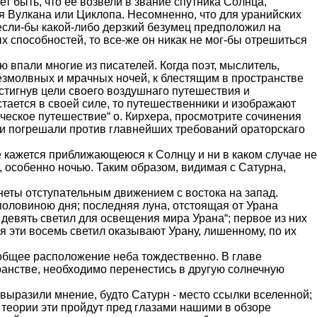
 быть, что ее возвели в звание спутника Солнца,
я Вулкана или Циклопа. Несомненно, что для уранийских
если-бы какой-либо дерзкий безумец предположил на
способностей, то все-же он никак не мог-бы отрешиться
ю впали многие из писателей. Когда поэт, мыслитель,
змолвных и мрачных ночей, к блестящим в пространстве
остигнув цели своего воздушнаго путешествия и
тается в своей силе, то путешест­венники и изображают
ческое путешествие“ о. Кирхера, просмотрите сочинения
ики погрешали против главнейших требований ораторскаго
е кажется приближающеюся к Солнцу и ни в каком случае не
, особенно ночью. Таким образом, видимая с Сатурна,
неты отступательным движением с востока на запад.
 половиною дня; последняя луна, отстоящая от Урана
 девять светил для освещения мира Урана“; первое из них
 эти восемь светил оказывают Урану, лишенному, по их
; общее расположение неба тождественно. В главе
ранстве, необходимо перенестись в другую солнечную
 выразили мнение, будто Сатурн - место ссылки вселенной;
 теории эти пройдут пред глазами нашими в обзоре