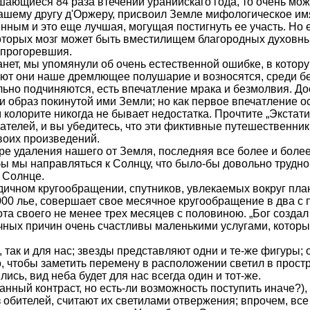
ющиеся 84 раза втечении уранийскаго года, то очень может
нашему другу д'Оржеру, присвоил Земле мифологическое им
ным и это еще лучшая, могущая постигнуть ее участь. Но 
орых мозг может быть вместилищем благородных духовных 
 прогоревшия.
нет, мы упомянули об очень естественной ошибке, в котору
ют они наше дремлющее полушарие и возносятся, среди бе
ельно подчиняются, есть впечатление мрака и безмолвия. Д
 образ покинутой ими Земли; но как первое впечатление ос
олорите никогда не бывает недостатка. Прочтите „Экстати
сателей, и вы убедитесь, что эти фиктивные путешественн
воих произведений.
ере удаления нашего от Земля, последняя все более и боле
бы мы направ­ляться к Солнцу, что было-бы довольно трудно
 Солнце.
одичном кругообращении, спутников, увлекаемых вокруг пла
,000 лье, совер­шает свое месячное кругообращение в два с
та своего не менее трех месяцев с половиною. „Бог создал
чных причин очень счастливы маленькими услугами, которыя
, так и для нас; звезды представляют одни и те-же фигуры
о, чтобы заметить перемену в расположении светил в прост
сь, вид неба будет для нас всегда один и тот-же.
анный контраст, но есть-ли возможность поступить иначе?),
 обителей, считают их светилами отвержения; впрочем, все