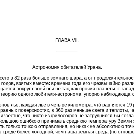
ГЛАВА VII.
Астрономия обитателей Урана.
его в 82 раза больше земнаго шара, а от продолжительност
годов, взятых вместе: времена года его чрезвычайно разл
тся вокруг своей оси не так, как прочия планеты, с запада
 теорию одного любителя-астронома, упорно наблюдающаго 
нов лье, каждая лье в четыре километра, чтó равняется 19 
и равных поверхностях, в 360 раз меньше света и теплоты,
известно, что никто из философов не затруднился-бы согла
ы большою ошибкою принимать среднюю температуру Земли з
 только точкою отправления, но никак не абсолютною точко
 среде более холодной, чем наша земная среда (по отношени