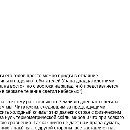
и его годов просто можно придти в отчаяние.
ичны и наделяют обитателей Урана двадцатилетними,
 на восток, но с востока на запад, чтó представляется
в зеркале течение светил небесных*).
раз взятому разстоянию от Земли до дневнаго светила.
 чем мы. Читателям, следившим за предъидущими
сить холодный климат этих далеких стран с физическим
а нуль термометрической скáлы миров и что при всякаго
ю сравнения. Так как ничто не дает нам права думать,
ю к нам); как, с другой стороны, все заставляет нас