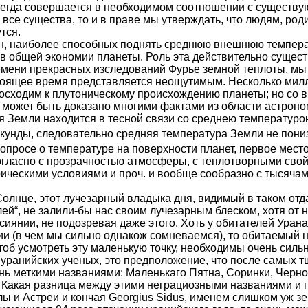
 всегда совершается в необходимом соотношении с суще­ст
все существа, то и в праве мы утверждать, что людям, род
тся.
ичин, наиболее способных поднять среднюю внешнюю темпера
 в общей экономии планеты. Роль эта действительно сущест
времени прекрасных изследований Фурье земной теплоты, мы
тоящее время представляется неощутимым. Несколько милли
осходим к плутоническому происхождению планеты; но со в
 может быть доказано многими фактами из области астроном
я Земли находится в тесной связи со среднею температурою 
екунды, следовательно средняя температура Земли не пони
опросе о температуре на поверхности планет, первое мест
огласно с прозрачностью атмосферы, с теплотворными свой
рическими условиями и проч. и вообще сообразно с тысяча
 Солнце, этот лучезарный владыка дня, видимый в таком от
лей“, не залили-бы нас своим лучезарным блеском, хотя от 
иянии, не подозревая даже этого. Хоть у обитателей Урана
и (в чем мы сильно однакож сомневаемся), то обитаемый 
об усмотреть эту маленькую точку, необходимы очень сильн
у уранийских ученых, это предположение, что после самых
ь меткими названиями: Маленькаго Пятна, Соринки, Черно
 Какая разница между этими неграциозными названиями и г
лы и Астреи и кончая Georgius Sidus, именем слишком уж 