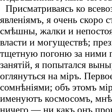
Присматриваясь ко всев
явленiямъ, я очень скоро 
смѣшны, жалки и непостоя
власти и могуществѣ; през
тщетную погоню за ними 
занятiй, я попытался выны
оглянуться на мiръ. Перво
сомнѣнiями; объ этомъ мi
именуютъ космосомъ, мнѣ 
ничего — ни какъ онъ прои