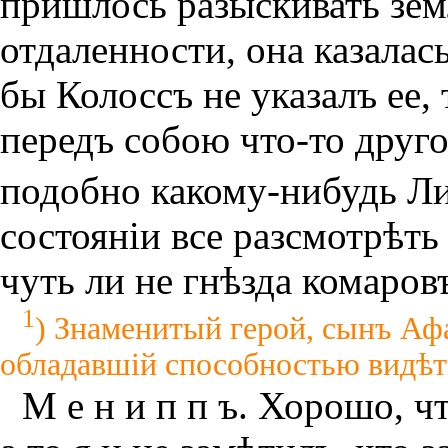
пришлось разыскивать земл
отдаленности, она казалась
бы Колоссъ не указалъ ее,
передъ собою что-то друго
подобно какому-нибудь Л
состоянiи все разсмотрѣть
чуть ли не гнѣзда комаров
1
) Знаменитый герой, сынъ Афа
обладавшiй способностью видѣт
М е н и п п ъ. Хорошо, ч