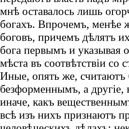
мнѣ оставалось лишь огор
богахъ. Впрочемъ, менѣе
боговъ, причемъ дѣлятъ их
бога первымъ и указывая 
мѣста въ соотвѣтствiи со 
Иные, опять же, считаютъ
безформеннымъ, а другiе, 
иначе, какъ вещественным
всѣ изъ нихъ признаютъ п
человѣческихъ дѣлахъ: не