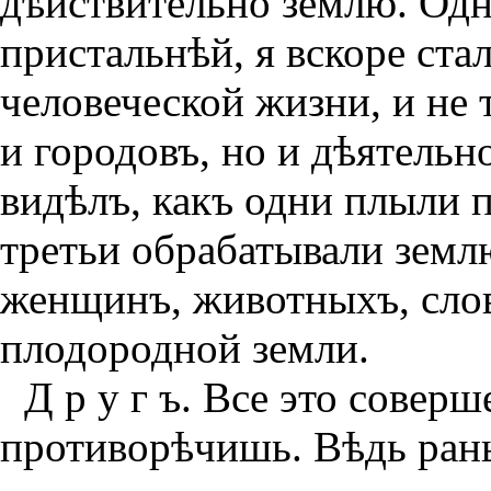
дѣйствительно землю. Од
пристальнѣй, я вскоре ста
человеческой жизни, и не
и городовъ, но и дѣятельн
видѣлъ, какъ одни плыли п
третьи обрабатывали земл
женщинъ, животныхъ, слов
плодородной земли.
Д р у г ъ. Все это совер
противорѣчишь. Вѣдь рань