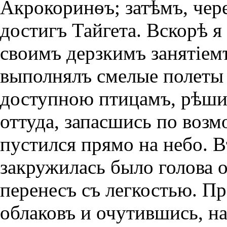
Акрокоринѳъ; затѣмъ, чер
достигъ Тайгета. Вскорѣ я
своимъ дерзкимъ занятiем
выполнялъ смелые полеты 
доступною птицамъ, рѣши
оттуда, запасшись по возм
пустился прямо на небо. 
закружилась было голова о
перенесъ съ легкостью. П
облаковъ и очутившись, на