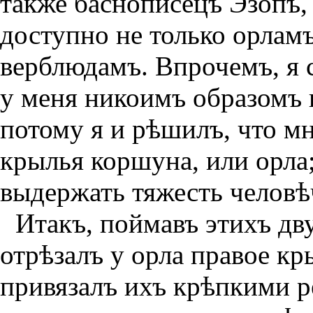
также баснописецъ Эзопъ,
доступно не только орлам
верблюдамъ. Впрочемъ, я 
у меня никоимъ образомъ 
потому я и рѣшилъ, что м
крылья коршуна, или орла
выдержать тяжесть человѣч
Итакъ, поймавъ этихъ дву
отрѣзалъ у орла правое кр
привязалъ ихъ крѣпкими 