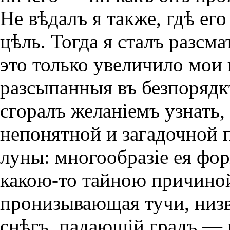
Не вѣдалъ я также, гдѣ его
цѣль. Тогда я сталъ разсма
это только увеличило мои 
разсыпанныя въ безпорядкѣ
сгоралъ желанiемъ узнать,
непонятной и загадочной 
луны: многообразiе ея фор
какою-то тайною причиной
пронизывающая тучи, низв
снѣгъ, падающiй градъ — 