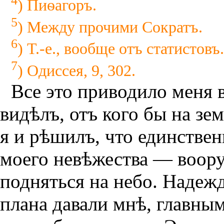
4
) Пиѳагоръ.
5
) Между прочими Сократъ.
6
) Т.-е., вообще отъ статистовъ.
7
) Одиссея, 9, 302.
Все это приводило меня в
видѣлъ, отъ кого бы на зе
я и рѣшилъ, что единстве
моего невѣжества — воор
подняться на небо. Надеж
плана давали мнѣ, главным