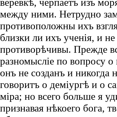
веревкѣ, черпаетъ изъ мо
между ними. Нетрудно зам
противоположны ихъ взгля
близки ли ихъ ученiя, и н
противорѣчивы. Прежде вс
разномыслiе по вопросу о 
онъ не созданъ и никогда 
говоритъ о демiургѣ и о с
мiра; но всего больше я у
признавая нѣкоего бога, тв