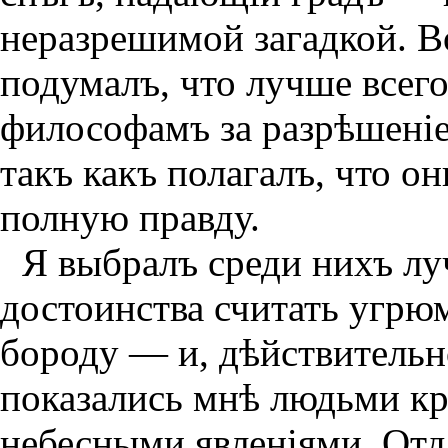
неразрешимой загадкой. Во
подумалъ, что лучше всего
философамъ за разрѣшенiе
такъ какъ полагалъ, что о
полную правду.
Я выбралъ среди нихъ лу
достоинства считать угрю
бороду — и, дѣйствительно
показались мнѣ людьми к
небесными явленiями. Отда