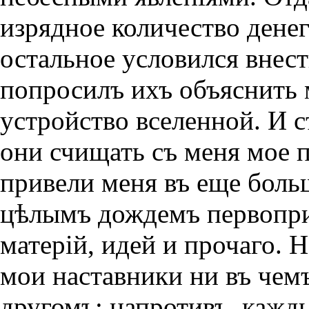
изрядное количество денег
остальное условился внести
попросилъ ихъ объяснить 
устройство вселенной. И 
они счищать съ меня мое 
привели меня въ еще боль
цѣлымъ дождемъ первоприч
матерiй, идей и прочаго. Н
мои наставники ни въ чемъ
другомъ; напротивъ, кажд