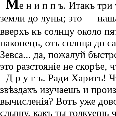
М
е н и п п ъ. Итакъ три
земли до луны; это — наша
вверхъ къ солнцу около п
наконецъ, отъ солнца до с
Зевса... да, пожалуй быс
это разстоянiе не скорѣе, 
Д р у г ъ. Ради Харитъ! 
звѣздахъ изучаешь и произ
вычисленiя? Вотъ уже дово
слышу, какъ ты толкуешь ч