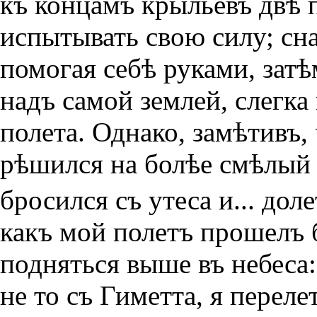
къ концамъ крыльевъ двѣ п
испытывать свою силу; сн
помогая себѣ руками, затѣ
надъ самой землей, слегка
полета. Однако, замѣтивъ, 
рѣшился на болѣе смѣлый 
бросился съ утеса и... дол
какъ мой полетъ прошелъ 
подняться выше въ небеса:
не то съ Гиметта, я переле