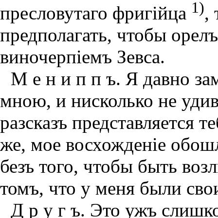
1)
пресловутаго фригiйца
,
предполагать, чтобы орелъ
виночерпiемъ Зевса.
М е н и п п ъ. Я давно з
мною, и нисколько не уди
разсказъ представляется т
же, мое восхожденiе обош
безъ того, чтобы быть воз
томъ, что у меня были сво
Д р у г ъ. Это ужъ слиш