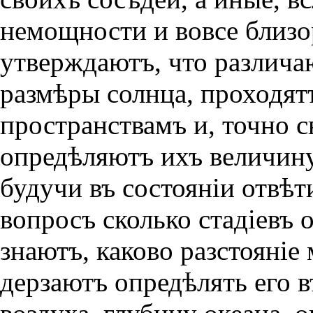
немощности и вовсе близо
утверждаютъ, что различа
размѣры солнца, проходя
пространствамъ и, точно с
опредѣляютъ ихъ величину
будучи въ состоянiи отвѣт
вопросъ сколько стадiевъ 
знаютъ, каково разстоянiе
дерзаютъ опредѣлять его 