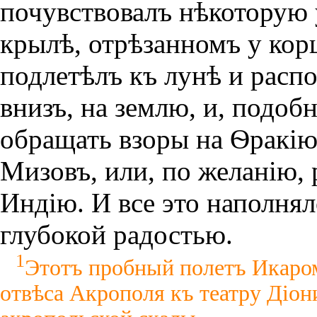
почувствовалъ нѣкоторую 
крылѣ, отрѣзанномъ у корш
подлетѣлъ къ лунѣ и расп
внизъ, на землю, и, подоб
обращать взоры на Ѳракiю
Мизовъ, или, по желанiю, 
Индiю. И все это наполня
глубокой радостью.
1
Этотъ пробный полетъ Икаром
отвѣса Акрополя къ театру Дiон