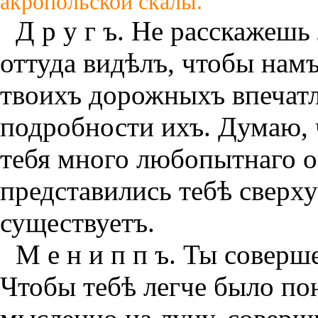
акропольской скалы.
Д р у г ъ. Не расскажешь
оттуда видѣлъ, чтобы намъ
твоихъ дорожныхъ впечатл
подробности ихъ. Думаю, 
тебя много любопытнаго о
представились тебѣ сверху 
существуетъ.
М е н и п п ъ. Ты соверш
Чтобы тебѣ легче было по