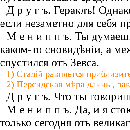
Д р у г ъ. Гераклъ! Одна
если незаметно для себя п
М е н и п п ъ. Ты думаеш
каком-то сновидѣнiи, а ме
спустился отъ Зевса.
1) Стадiй равняется приблизит
2) Персидская мѣра длины, рав
Д р у г ъ. Что ты говори
М е н и п п ъ. Да, и я с
только сегодня отъ великаг