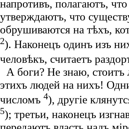
напротивъ, полагаютъ, что
утверждаютъ, что существ
обрушиваются на тѣхъ, ко
2
). Наконецъ одинъ изъ н
человѣкъ, считаетъ раздо
А боги? Не знаю, стоитъ
этихъ людей на нихъ! Одн
4
числомъ
), другiе клянут
5
); третьи, наконецъ изгна
передаютъ власть надъ мiр