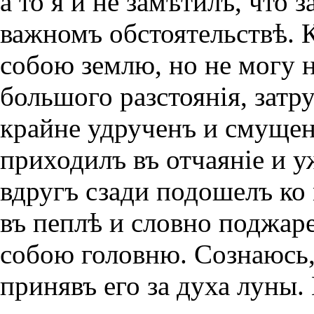
а то я и не замѣтилъ, что
важномъ обстоятельствѣ. К
собою землю, но не могу н
большого разстоянiя, затр
крайне удрученъ и смуще
приходилъ въ отчаянiе и у
вдругъ сзади подошелъ ко
въ пеплѣ и словно поджар
собою головню. Сознаюсь, 
принявъ его за духа луны