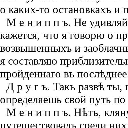
о каких-то остановкахъ и п
М е н и п п ъ. Не удивля
кажется, что я говорю о 
возвышенныхъ и заоблачны
я составляю приблизитель
пройденнаго въ послѣднее
Д р у г ъ. Такъ развѣ ты
определяешь свой путь по
М е н и п п ъ. Нѣтъ, кля
путешествовалъ среди них