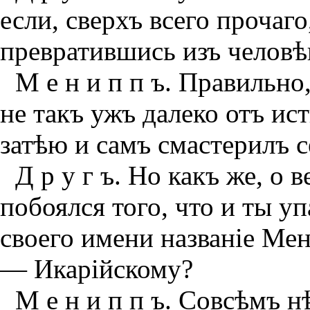
если, сверхъ всего прочаго
превратившись изъ человѣк
М е н и п п ъ. Правильно
не такъ ужъ далеко отъ ис
затѣю и самъ смастерилъ с
Д р у г ъ. Но какъ же, о 
побоялся того, что и ты у
своего имени названiе Мен
— Икарiйскому?
М е н и п п ъ. Совсѣмъ 