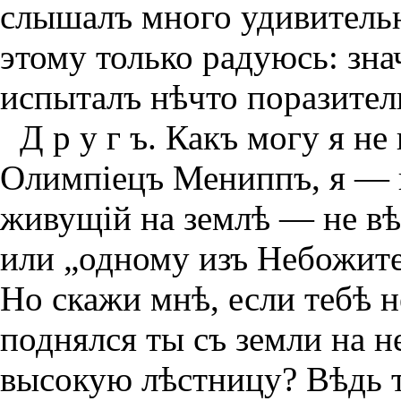
слышалъ много удивительна
этому только радуюсь: зна
испыталъ нѣчто поразител
Д р у г ъ. Какъ могу я н
Олимпiецъ Мениппъ, я — 
живущiй на землѣ — не вѣ
или „одному изъ Небожите
Но скажи мнѣ, если тебѣ н
поднялся ты съ земли на н
высокую лѣстницу? Вѣдь т