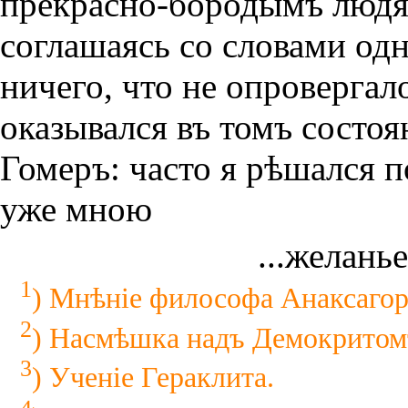
прекрасно-бородымъ людям
соглашаясь со словами одн
ничего, что не опровергал
оказывался въ томъ состоя
Гомеръ: часто я рѣшался 
уже мною
...желань
1
) Мнѣнiе философа Анаксагор
2
) Насмѣшка надъ Демокритом
3
) Ученiе Гераклита.