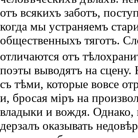
отъ всякихъ заботъ, посту
когда мы устраняемъ стари
общественныхъ тяготъ. Сл
отличаются отъ тѣлохран
поэты выводятъ на сцену. 
съ тѣми, которые вовсе от
и, бросая мiръ на произво
владыки и вождя. Однако, 
дерзалъ оказывать недовѣ