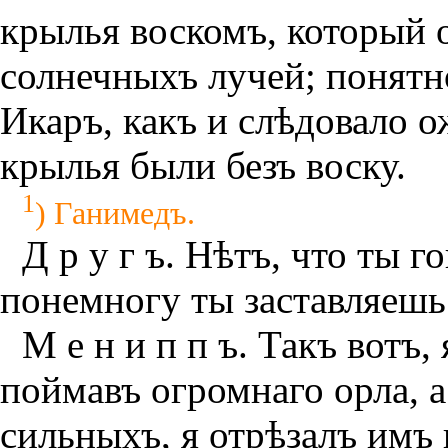
крылья воскомъ, который о
солнечныхъ лучей; понятно
Икаръ, какъ и слѣдовало о
крылья были безъ воску.
1
) Ганимедъ.
Д р у г ъ. Нѣтъ, что ты 
понемногу ты заставляешь 
М е н и п п ъ. Такъ вотъ,
поймавъ огромнаго орла, 
сильныхъ, я отрѣзалъ имъ 