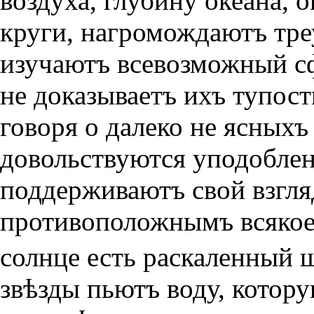
воздуха, глубину океана, 
круги, нагромождаютъ тре
изучаютъ всевозможный сф
не доказываетъ ихъ тупост
говоря о далеко не ясныхъ
довольствуются уподоблен
поддерживаютъ свой взгляд
противоположнымъ всякое з
солнце есть раскаленный
звѣзды пьютъ воду, котору