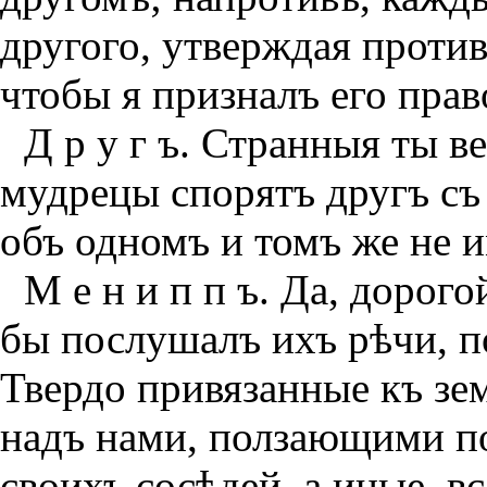
другого, утверждая против
чтобы я призналъ его прав
Д р у г ъ. Странныя ты в
мудрецы спорятъ другъ с
объ одномъ и томъ же не 
М е н и п п ъ. Да, дорого
бы послушалъ ихъ рѣчи, п
Твердо привязанные къ зе
надъ нами, ползающими по
своихъ сосѣдей, а иные, вс