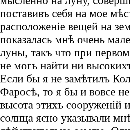
мысленно на луну, соверши
поставивъ себя на мое мѣс
расположенiе вещей на зем
показалась мнѣ очень мал
луны, такъ что при первомъ
не могъ найти ни высоких
Если бы я не замѣтилъ Ко
Фаросѣ, то я бы и вовсе н
высота этихъ сооруженiй 
солнца ясно указывали мн