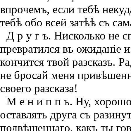
впрочемъ, если тебѣ некуд
тебѣ обо всей затѣѣ съ сам
Д р у г ъ. Нисколько не 
превратился въ ожиданiе 
кончится твой разсказъ. Р
не бросай меня привѣшенн
своего разсказа!
М е н и п п ъ. Ну, хорош
оставлять друга съ разину
подвѣшеннаго, какъ ты го