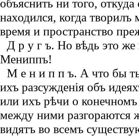
объяснить ни того, откуда 
находился, когда творилъ
время и пространство преж
Д р у г ъ. Но вѣдь это ж
Мениппъ!
М е н и п п ъ. А что бы 
ихъ разсужденiя объ идеях
или ихъ рѣчи о конечномъ
между ними разгораются ж
видятъ во всемъ существу