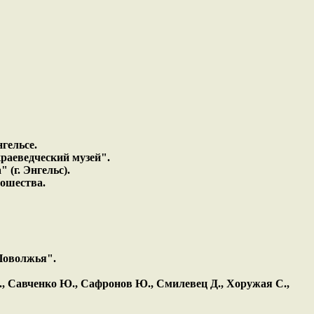
гельсе.
раеведческий музей".
(г. Энгельс).
ношества.
Поволжья".
., Савченко Ю., Сафронов Ю., Смилевец Д., Хоружая С.,