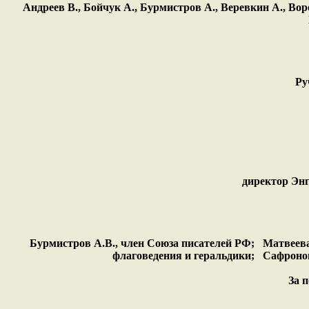
Андреев В., Бойчук А., Бурмистров А., Веревкин А., Воро
Руч
директор Энг
Бурмистров А.В., член Союза писателей РФ; Матвеева 
флаговедения и геральдики; Сафронов
За 