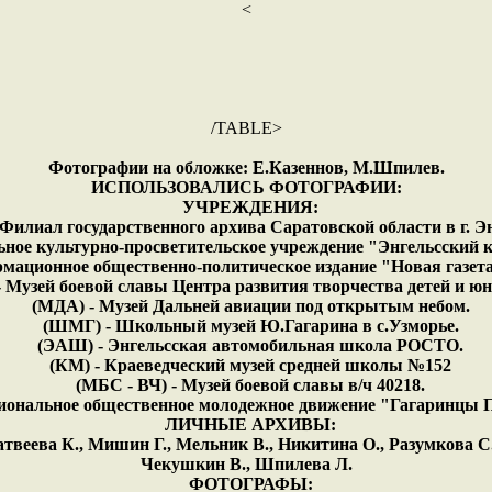
<
/TABLE>
Фотографии на обложке: Е.Казеннов, М.Шпилев.
ИСПОЛЬЗОВАЛИСЬ ФОТОГРАФИИ:
УЧРЕЖДЕНИЯ:
 Филиал государственного архива Саратовской области в г. Эн
ое культурно-просветительское учреждение "Энгельсский к
мационное общественно-политическое издание "Новая газета" 
Музей боевой славы Центра развития творчества детей и ю
(МДА) - Музей Дальней авиации под открытым небом.
(ШМГ) - Школьный музей Ю.Гагарина в с.Узморье.
(ЭАШ) - Энгельсская автомобильная школа РОСТО.
(КМ) - Краеведческий музей средней школы №152
(МБС - ВЧ) - Музей боевой славы в/ч 40218.
гиональное общественное молодежное движение "Гагаринцы 
ЛИЧНЫЕ АРХИВЫ:
твеева К., Мишин Г., Мельник В., Никитина О., Разумкова С
Чекушкин В., Шпилева Л.
ФОТОГРАФЫ: