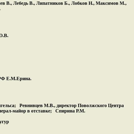
ев В., Лебедь В., Липатников Б., Лобков Н., Максимов М.,
.
Ю.В.
РФ Е.М.Ерина.
нгельса; Ревнивцев М.В., директор Поволжского Центра
нерал-майор в отставке; Спирина Р.М.
угур