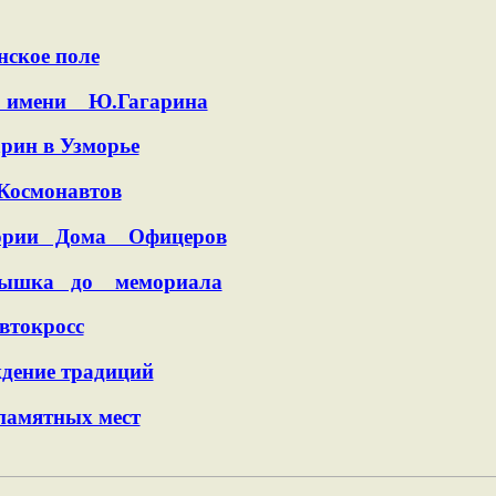
нское поле
 имени Ю.Гагарина
рин в Узморье
Космонавтов
тории Дома Офицеров
лышка до мемориала
втокросс
дение традиций
памятных мест