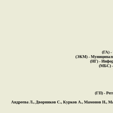
(ГА) -
(ЭКМ) - Муниципальн
(НГ) - Инфор
(МБС) - 
(ГП) - Ре
Андреева Л., Дворников С., Курков А., Мамонов Н., Ма