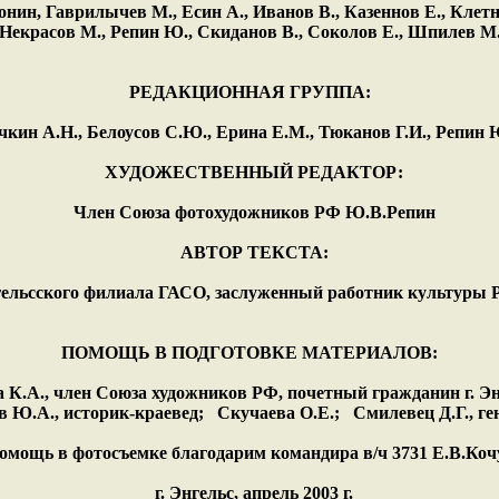
нин, Гаврилычев М., Есин А., Иванов В., Казеннов Е., Клетн
Некрасов М., Репин Ю., Скиданов В., Соколов Е., Шпилев М
РЕДАКЦИОННАЯ ГРУППА:
кин А.Н., Белоусов С.Ю., Ерина Е.М., Тюканов Г.И., Репин 
ХУДОЖЕСТВЕННЫЙ РЕДАКТОР:
Член Союза фотохудожников РФ Ю.В.Репин
АВТОР ТЕКСТА:
ельсского филиала ГАСО, заслуженный работник культуры 
ПОМОЩЬ В ПОДГОТОВКЕ МАТЕРИАЛОВ:
К.А., член Союза художников РФ, почетный гражданин г. Э
 Ю.А., историк-краевед; Скучаева О.Е.; Смилевец Д.Г., ге
помощь в фотосъемке благодарим командира в/ч 3731 Е.В.Коч
г. Энгельс, апрель 2003 г.