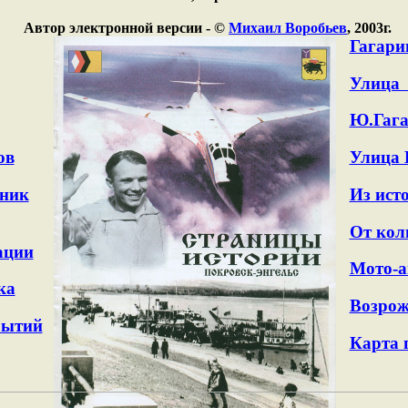
Автор электронной версии - ©
Михаил Воробьев
, 2003г.
Гагари
Улица
Ю.Гага
ов
Улица 
вник
Из ис
От ко
ации
Мото-а
ка
Возрож
обытий
Карта 