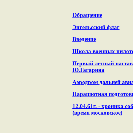
Обращение
Энгельсский флаг
Введение
Школа военных пилот
Первый летный наста
Ю.Гагарина
Аэродром дальней ави
Парашютная подготов
12.04.61г. - хроника с
(время московское)