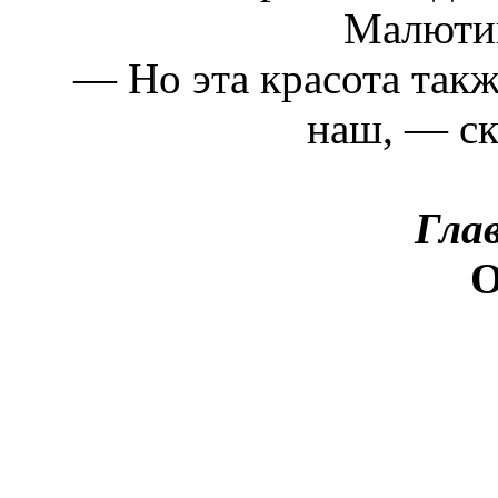
Малютин
— Но эта красота так
наш, — ск
Гла