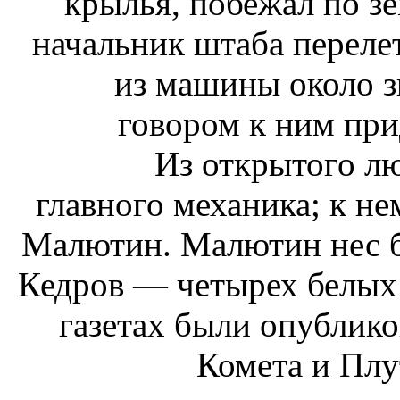
крылья, побежал по з
начальник штаба перел
из машины около зв
говором к ним пр
Из открытого лю
главного механика; к не
Малютин. Малютин нес б
Кедров — четырех белых 
газетах были опублик
Комета и Плу