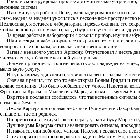
Гридли сконструировал простое автоматическое устройство,
антенная система.
Пять минут устройство Передавало кодированные сигналы — В
днем, неделя за неделей уносились в бесконечное пространство
Пеллюсидар, я остался в лаборатории, надеясь оживить его сокр
чтобы не пропустить момент, когда будет получен ответ из друг
За время работы в лаборатории я освоил прибор, изучил азбу
Шли месяцы, в лаборатории все покрылось толстым слоем пы
кодированные сигналы, оставалась девственно чистой.
Затем я ненадолго уехал в Аризону. Отсутствовал я десять д
чистую ленту, к белизне которой уже привык.
Должен признаться, что я не питал особой надежды на успех,
маленькую услугу.
И тут, к своему удивлению, я увидел на ленте знакомые точк
Сначала я решил, что кто-то еще открыл Волны Гридли и теп
всякие сомнения. Это было сообщение от Улисса Пакстона, ког
Франции на Краского Мыслителя Марса, а позже — мужем Валлы
Вкратце в послании сообщалось, что таинственные сигналы 
называют Землю.
Джона Картера в это время не было в Гелиуме, и в Дахор бы
с планеты, где он родился.
По прибытии в Гелиум Пакстон сразу узнал азбуку Морзе, и 
Лучшие умы Барсума стали анализировать сигналы, проводи
И, наконец, они добились успеха. Пакстон передал свое перв
С тех пор я постоянно общался по радио с Марсом. Но, поним