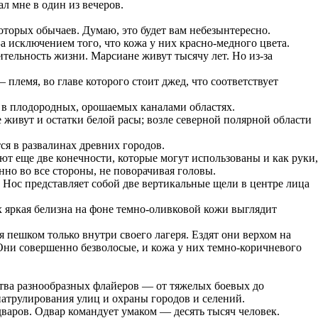
л мне в один из вечеров.
оторых обычаев. Думаю, это будет вам небезынтересно.
За исключением того, что кожа у них красно-медного цвета.
тельность жизни. Марсиане живут тысячу лет. Но из-за
племя, во главе которого стоит джед, что соответствует
 в плодородных, орошаемых каналами областях.
живут и остатки белой расы; возле северной полярной области
ся в развалинах древних городов.
т еще две конечности, которые могут использованы и как руки,
енно во все стороны, не поворачивая головы.
 Нос представляет собой две вертикальные щели в центре лица
х яркая белизна на фоне темно-оливковой кожи выглядит
пешком только внутри своего лагеря. Ездят они верхом на
 Они совершенно безволосые, и кожа у них темно-коричневого
тва разнообразных флайеров — от тяжелых боевых до
патрулирования улиц и охраны городов и селений.
дваров. Одвар командует умаком — десять тысяч человек.