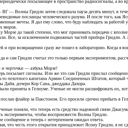
 периодически посылающее в пространство радиосигналы, а во в
Г — Волны Гридли затем следовала пауза десять минут, в течен
 невидимые посланцы человеческого разума. И после того, как Я
овенные мечты. Я дал ему слово, что буду наблюдать за работой
их миров.
ку Морзе до такой степени, что мог принимать передачи с вполн
ли. Все, за исключением подвижных частей прибора Гридли. А 
ней и при возвращении сразу же пошел в лабораторию. Когда я во
 да и сам Гридли считал это только первым экспериментом, рассч
и и черточки — азбука Морзе!
ерь посылает сигналы. Или же это сам Гридли прислал сообщение
да-то пехотного капитана Армии Соединенных Штатов, который 
 Дайя, дочери Кор Сана, джеддака Дахора.
были приняты в Гелиуме. Ученые не могли расшифровать их, хот
л послан флайер за Пакстоном. Его просили срочно прибыть в Ге
ученые поняли, что теперь есть средство надежной связи Джасу
ть эксперименты, чтобы воспроизвести Волны Гридли.
ое сообщение и теперь с нетерпением ожидал ответа.
ая, что честь этого открытия принадлежит Ясону Гридли, я не с