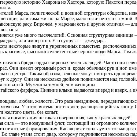
нтересную историю Хадрона из Хастора, которую Пакстон переда
ил я.
ителей Марса, политической и военной структуры общества, нек
изация, да и сама жизнь на Марсе, мало отличается от земной. 
сонскую расу. Впрочем, у марсиан есть и другие отличия — дли
возраста.
няется уже много тысячелетий. Основная структурная единица — 
жеддак, или император. Его супруга — джеддара.
хотя некоторые живут в укрепленных поместьях, расположенных
нь красивые, высокоинтеллигентные черные люди Марса. Там же 
 океанов бродят орды свирепых зеленых людей. Часто они селят
ас. Они имеют огромный рост и, кроме обычных рук и ног, имею
 глаз в центре. Таким образом, зеленые могут смотреть одноврем
руг к другу. Они на несколько дюймов поднимаются над головой.
е желтоватый. Мужчины темней, чем женщины.
китайского фарфора. Нижние клыки выдаются вперед и вверх, а и
ощады, любви, жалости. Это раса наездников, передвигающихся 
хозяевам. У тотов восемь ног и хвост, расширяющийся к концу.
и желтого цвета, без копыт.
ная организация не такая совершенная, как у красных людей.
я сила — это воздушный флот, состоящий из огромного количес
то пехотные формирования. Кавалерия используется только для 
 Во главе утана стоит двар, которому подчиняются несколько па