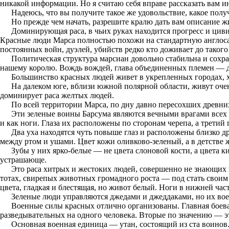
никакой информации. Но я считаю себя вправе рассказать вам и
Надеюсь, что вы получите такое же удовольствие, какое получ
Но прежде чем начать, разрешите кралю дать вам описание ж
Доминирующая раса, в чьих руках находится прогресс и цивил
Красные люди Марса полностью похожи на стандартную англосак
постоянных войн, дуэлей, убийств редко кто доживает до такого 
Политическая структура марсиан довольно стабильна и сохра
нашему королю. Вождь вождей, глава объединенных племен — д
Большинство красных людей живет в укрепленных городах, 
На далеком юге, вблизи южной полярной области, живут оче
доминирует раса желтых людей.
По всей территории Марса, по дну давно пересохших древних
Эти зеленые воины Барсума являются вечными врагами всех р
и как ноги. Глаза их расположены по сторонам черепа, а третий
Два уха находятся чуть повыше глаз и расположены близко д
между ртом и ушами. Цвет кожи оливково-зеленый, а в детств
Зубы у них ярко-белые — не цвета слоновой кости, а цвета 
устрашающе.
Это раса хитрых и жестоких людей, совершенно не знающих п
тотах, свирепых животных громадного роста — под стать своим 
цвета, гладкая и блестящая, но живот белый. Ноги в нижней част
Зеленые люди управляются джедами и джеддаками, но их воен
Военные силы красных отлично организованы. Главная боева
разведывательных на одного человека. Вторые по значению — э
Основная военная единица — утан, состоящий из ста воинов.