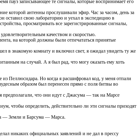
ремя пауз записывающее те сигналы, которые воспринимает его
ие которой антенны прослушивали эфир. Час за часом, день за
сон оставил свою лабораторию и уехал в экспедицию в
 устройства, просматривать все зарегистрированные сигналы,
е удовлетворительным качеством и скоростью.
лента, на которой должны были отпечататься принятые
шел в знакомую комнату и включил свет, я ожидал увидеть ту же
итанным на случай. А я был рад, что могу оказать ему хоть
 из Пеллюсидара. Но когда я расшифровал код, у меня отпали
чудесным образом был перенесен прямо с поля битвы во
я предполагали, что они идут с Джасума — так на Марсе
лиум, чтобы определить, действительно ли эти сигналы приходят
ма — Земли и Барсума — Марса.
делал никаких официальных заявлений и не дал в прессу