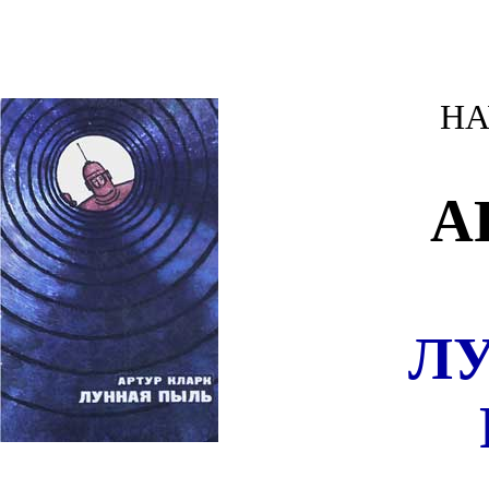
НА
А
Л