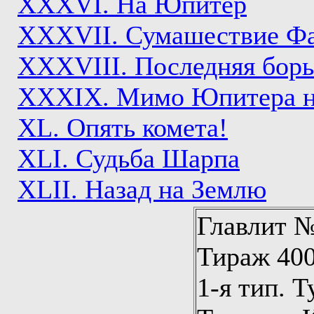
XXXVI. На Юпитер
XXXVII. Сумашествие Фа
XXXVIII. Последняя борь
XXXIX. Мимо Юпитера н
XL. Опять комета!
XLI. Судьба Шарпа
XLII. Назад на Землю
Главлит №
Тираж 400
1-я тип. Т