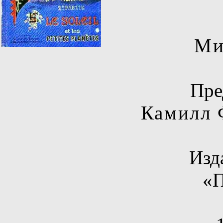
Ми
Пре
Камилл 
Изд
«