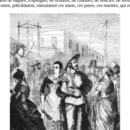
timent de bagues, d'йpingles, de brillants, de chaоnes, de boucles, de br
aient, prйcйdaient, entouraient ces maris, ces pиres, ces maоtres, qui re