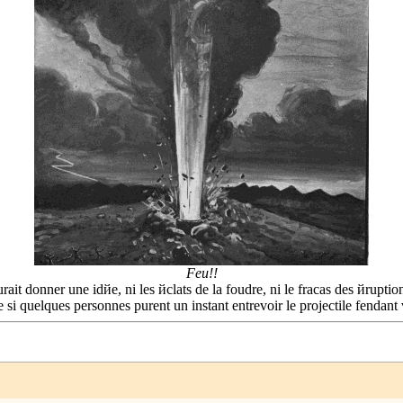
Feu!!
t donner une idйe, ni les йclats de la foudre, ni le fracas des йruptio
ne si quelques personnes purent un instant entrevoir le projectile fendan
↑