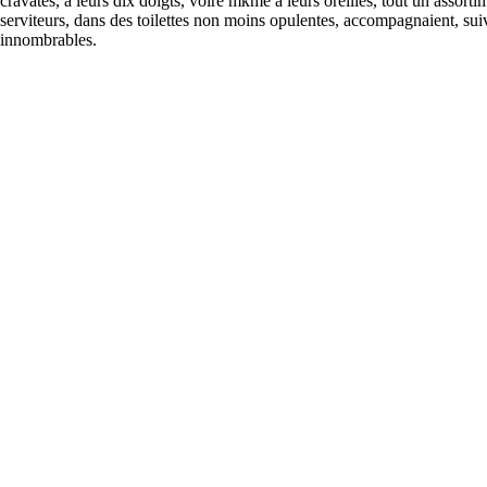
cravates, а leurs dix doigts, voire mкme а leurs oreilles, tout un assor
serviteurs, dans des toilettes non moins opulentes, accompagnaient, suiv
innombrables.