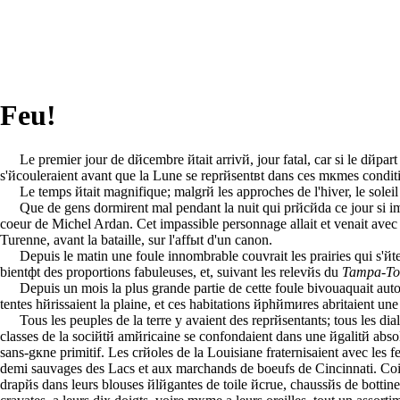
Feu!
Le premier jour de dйcembre йtait arrivй, jour fatal, car si le dйpart
s'йcouleraient avant que la Lune se reprйsentвt dans ces mкmes condit
Le temps йtait magnifique; malgrй les approches de l'hiver, le soleil
Que de gens dormirent mal pendant la nuit qui prйcйda ce jour si im
coeur de Michel Ardan. Cet impassible personnage allait et venait avec
Turenne, avant la bataille, sur l'affыt d'un canon.
Depuis le matin une foule innombrable couvrait les prairies qui s'йt
bientфt des proportions fabuleuses, et, suivant les relevйs du
Tampa-To
Depuis un mois la plus grande partie de cette foule bivouaquait auto
tentes hйrissaient la plaine, et ces habitations йphйmиres abritaient u
Tous les peuples de la terre y avaient des reprйsentants; tous les di
classes de la sociйtй amйricaine se confondaient dans une йgalitй absol
sans-gкne primitif. Les crйoles de la Louisiane fraternisaient avec les 
demi sauvages des Lacs et aux marchands de boeufs de Cincinnati. Coif
drapйs dans leurs blouses йlйgantes de toile йcrue, chaussйs de bottines 