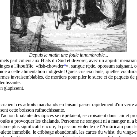
Depuis le matin une foule innombrable...
les mets particuliers aux Йtats du Sud et dйvorer, avec un appйtit menaзa
inges а l'йtouffйe, «fish-chowder
*
», sarigue rфtie, opossum saignant, o
ide а cette alimentation indigeste! Quels cris excitants, quelles vocifйr
rmes invraisemblables, de mortiers pour piler le sucre et de paquets de p
tentissante.
n glapissant.
riaient ces adroits marchands en faisant passer rapidement d'un verre а 
osent cette boisson rafraоchissante.
l'action brыlante des йpices se rйpйtaient, se croisaient dans l'air et p
rouйs а provoquer les chalands. Personne ne songeait ni а manger ni а bo
me plus significatif encore, la passion violente de l'Amйricain pour les
oulette immobile, le cribbage abandonnй, les cartes du whist, du vingt-e