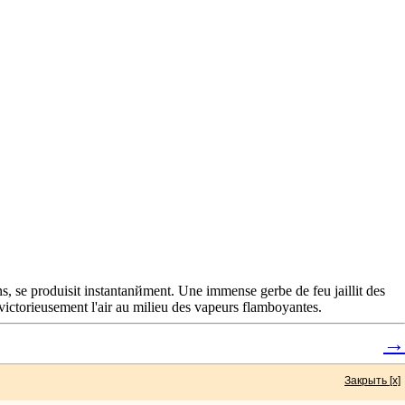
ns, se produisit instantanйment. Une immense gerbe de feu jaillit des
t victorieusement l'air au milieu des vapeurs flamboyantes.
→
Закрыть [x]