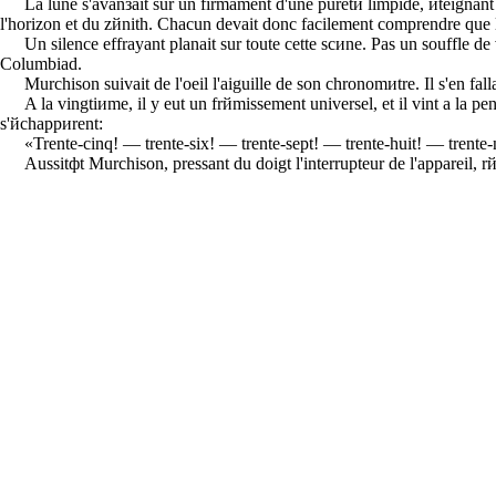
La lune s'avanзait sur un firmament d'une puretй limpide, йteignant 
l'horizon et du zйnith. Chacun devait donc facilement comprendre que l'
Un silence effrayant planait sur toute cette scиne. Pas un souffle de 
Columbiad.
Murchison suivait de l'oeil l'aiguille de son chronomиtre. Il s'en fal
A la vingtiиme, il y eut un frйmissement universel, et il vint а la p
s'йchappиrent:
«Trente-cinq! — trente-six! — trente-sept! — trente-huit! — trente
Aussitфt Murchison, pressant du doigt l'interrupteur de l'appareil, rй