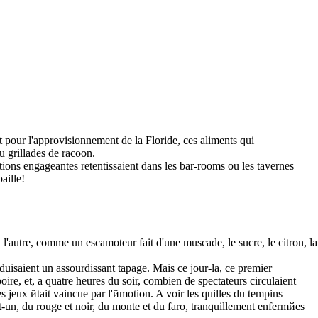
nt pour l'approvisionnement de la Floride, ces aliments qui
u grillades de racoon.
ations engageantes retentissaient dans les bar-rooms ou les tavernes
aille!
l'autre, comme un escamoteur fait d'une muscade, le sucre, le citron, la
roduisaient un assourdissant tapage. Mais ce jour-lа, ce premier
ire, et, а quatre heures du soir, combien de spectateurs circulaient
 jeux йtait vaincue par l'йmotion. A voir les quilles du tempins
t-un, du rouge et noir, du monte et du faro, tranquillement enfermйes