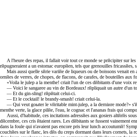
A l'heure des repas, il fallait voir tout ce monde se prйcipiter sur 
rйpugneraient а un estomac europйen, tels que grenouilles fricassйes, s
Mais aussi quelle sйrie variйe de liqueurs ou de boissons venait en a
ornйes de verres, de chopes, de flacons, de carafes, de bouteilles aux fo
«Voilа le julep а la menthe! criait l'un de ces dйbitants d'une voix re
— Voici le sangaree au vin de Bordeaux! rйpliquait un autre d'un to
— Et du gin-sling! rйpйtait celui-ci.
— Et le cocktail! le brandy-smash! criait celui-lа.
— Qui veut goыter le vйritable mint-julep, а la derniиre mode?» s'йc
menthe verte, la glace pilйe, l'eau, le cognac et l'ananas frais qui comp
Aussi, d'habitude, ces incitations adressйes aux gosiers altйrйs sous 
dйcembre, ces cris йtaient rares. Les dйbitants se fussent vainement en
dans la foule qui n'avaient pas encore pris leur lunch accoutumй! Symptф
couchйes sur le flanc, les dйs du creps dormant dans leurs cornets, la r