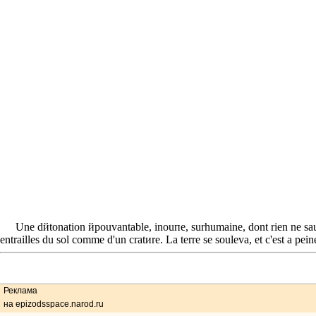
Une dйtonation йpouvantable, inouпe, surhumaine, dont rien ne saurai
entrailles du sol comme d'un cratиre. La terre se souleva, et c'est а pei
Реклама
←
на epizodsspace.narod.ru