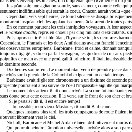
dans leurs enveloppes intactes, on comprenait que l'йvйnement du jour ab
Jusqu'au soir, une agitation sourde, sans clameur, comme celle qui p
sentiment indйfinissable qui serrait le coeur. Chacun aurait voulu «que c
Cependant, vers sept heures, ce lourd silence se dissipa brusquement
montиrent jusqu'au ciel; les applaudissements йclatиrent de toutes parts,
En ce moment parurent les trois intrйpides voyageurs. A leur aspect 
et le
Yankee doodle
, repris en choeur par cinq millions d'exйcutants, 
Puis, aprиs cet irrйsistible йlan, l'hymne se tut, les derniиres harm
Cependant, le Franзais et les deux Amйricains avaient franchi l'encei
les observatoires europйens. Barbicane, froid et calme, donnait tranquil
toujours dйgagй, vкtu en parfait voyageur, les guкtres de cuir aux pieds
poignйes de main avec une prodigalitй princiиre. Il йtait intarissable de
la derniиre seconde.
Dix heures sonnиrent. Le moment йtait venu de prendre place dans l
penchйs sur la gueule de la Columbiad exigeaient un certain temps.
Barbicane avait rйglй son chronomиtre а un dixiиme de seconde prиs
projectile pourraient ainsi suivre de l'oeil l'impassible aiguille qui marqu
Le moment des adieux йtait donc arrivй. La scиne fut touchante; en 
sans doute pour cette occasion. Il la versa sur le front de son cher et br
«Si je partais? dit-il, il est encore temps!
— Impossible, mon vieux Maston», rйpondit Barbicane.
Quelques instants plus tard, les trois compagnons de route йtaient i
s'ouvrait librement vers le ciel.
Nicholl, Barbicane et Michel Ardan йtaient dйfinitivement murйs d
Qui pourrait peindre l'йmotion universelle, arrivйe alors а son par