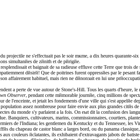
 du projectile ne s'effectuait pas le soir mкme, а dix heures quarante-si
ions simultanйes de zйnith et de pйrigйe.
 resplendissait et baignait de sa radieuse effluve cette Terre que trois
patiemment dйsirй! Que de poitrines furent oppressйes par le pesant fard
 son affairement habituel, mais rien ne dйnonзait en lui une prйoccupa
endent а perte de vue autour de Stone's-Hill. Tous les quarts d'heure, l
wn Observer
, pendant cette mйmorable journйe, cinq millions de spectat
ur de l'enceinte, et jetait les fondements d'une ville qui s'est appelй
ne population assez nombreuse pour faire envie aux plus grandes citйs de
alectes du monde s'y parlaient а la fois. On eыt dit la confusion des la
ue. Banquiers, cultivateurs, marins, commissionnaires, courtiers, plante
fermiers de l'Indiana; les gentlemen du Kentucky et du Tennessee, les Vi
fйs du chapeau de castor blanc а larges bord, ou du panama classique,
aux couleurs йclatantes, ils exhibaient d'extravagants jabots de batiste e