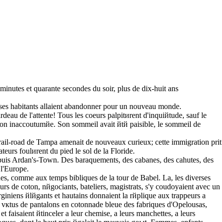
x minutes et quarante secondes du soir, plus de dix-huit ans
 de ses habitants allaient abandonner pour un nouveau monde.
eau de l'attente! Tous les coeurs palpitиrent d'inquiйtude, sauf le
tion inaccoutumйe. Son sommeil avait йtй paisible, le sommeil de
e rail-road de Tampa amenait de nouveaux curieux; cette immigration prit
eurs foulиrent du pied le sol de la Floride.
e depuis Ardan's-Town. Des baraquements, des cabanes, des cahutes, des
 l'Europe.
ngues, comme aux temps bibliques de la tour de Babel. Lа, les diverses
urs de coton, nйgociants, bateliers, magistrats, s'y coudoyaient avec un
rginiens йlйgants et hautains donnaient la rйplique aux trappeurs а
 vкtus de pantalons en cotonnade bleue des fabriques d'Opelousas,
t faisaient йtinceler а leur chemise, а leurs manchettes, а leurs