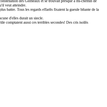
la constellation des Gйmeaux et se trouvait presque а mi-chemin de
il veut atteindre.
plus battre. Tous les regards effarйs fixaient la gueule bйante de la
acune d'elles durait un siиcle.
ile comptaient aussi ces terribles secondes! Des cris isolйs