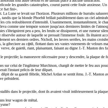
sorbait tout autre besoin et ne laissait place а aucune distraction.
rйcиde les grandes catastrophes, courut parmi cette foule anxieuse. Un i
e fыt fini».
. La Lune se levait sur l'horizon. Plusieurs millions de hurrahs saluиre
 tandis que la blonde Phoebй brillait paisiblement dans un ciel admirable
les cris redoublиrent d'intensitй. Unanimement, instantanйment, le chant
s'йleva comme une tempкte sonore jusqu'aux derniиres limites de l'atmos
onies s'йteignirent peu а peu, les bruits se dissipиrent, et une rumeur si
nte rйservйe autour de laquelle se pressait l'immense foule. Ils йtaie
lement ses derniers ordres. Nicholl, les lиvres serrйes, les mains crois
, la gibeciиre au cфtй, flottant dans ses vastes vкtements de velours mar
 verve, de gaietй, riant, plaisantant, faisant au digne J.-T. Maston des f
e projectile; la manoeuvre nйcessaire pour y descendre, la plaque de f
 sur celui de l'ingйnieur Murchison, chargй de mettre le feu aux poudr
erait l'instant prйcis de leur dйpart.
dйpit de sa gaietй fйbrile, Michel Ardan se sentit йmu. J.-T. Maston ava
ave prйsident.
nstallйs dans le projectile, dont ils avaient vissй intйrieurement la pla
ans leur wagon de mйtal.
oxysme?