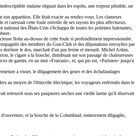
ndescriptible malaise rйgnait dans les esprits, une torpeur pйnible, un
nt son apparition. Elle йtait exacte au rendez-vous. Les clameurs
 et caressait cette foule enivrйe de ses rayons les plus affectueux.
 national des Йtats-Unis s'йchappa de toutes les poitrines haletantes,
phиre.
lencieuse flotta au-dessus de cette foule si profondйment impressionnйe.
nt accompagnйs des membres du Gun-Club et des dйputations envoyйes par
йes derriиre le dos, marchait d'un pas ferme et mesurй. Michel Ardan,
ron, le cigare а la bouche, distribuait sur son passage de chaleureuses
arces de gamin, en un mot «Franзais», et, qui pis est, «Parisien» jusqu'а
ermeture а visser, le dйgagement des grues et des йchafaudages
es au moyen de l'йtincelle йlectrique; les voyageurs enfermйs dans le
it retrouvй sous ses paupiиres sиches une vieille larme qu'il rйservait
que d'ouverture, et la bouche de la Columbiad, entiиrement dйgagйe,