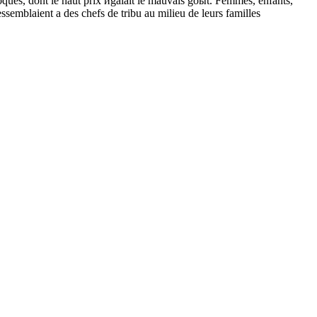
eloques, dont le haut prix йgalait le mauvais goыt. Femmes, enfants,
ssemblaient а des chefs de tribu au milieu de leurs familles