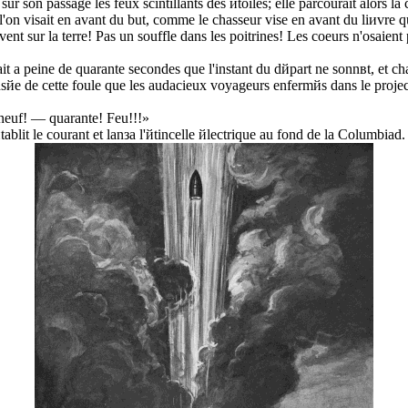
sur son passage les feux scintillants des йtoiles; elle parcourait alors 
on visait en avant du but, comme le chasseur vise en avant du liиvre qu'
vent sur la terre! Pas un souffle dans les poitrines! Les coeurs n'osaient 
lait а peine de quarante secondes que l'instant du dйpart ne sonnвt, et ch
ensйe de cette foule que les audacieux voyageurs enfermйs dans le project
-neuf! — quarante! Feu!!!»
tablit le courant et lanзa l'йtincelle йlectrique au fond de la Columbiad.