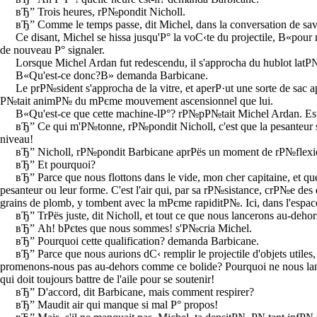
вЂ” Trois heures, rР№pondit Nicholl.
вЂ” Comme le temps passe, dit Michel, dans la conversation de sav
Ce disant, Michel se hissa jusqu'Р° la voС‹te du projectile, В«pou
de nouveau Р° signaler.
Lorsque Michel Ardan fut redescendu, il s'approcha du hublot latР№
В«Qu'est-ce donc?В» demanda Barbicane.
Le prР№sident s'approcha de la vitre, et aperР·ut une sorte de sac 
Р№tait animР№ du mРєme mouvement ascensionnel que lui.
В«Qu'est-ce que cette machine-lР°? rР№pР№tait Michel Ardan. Est-ce
вЂ” Ce qui m'Р№tonne, rР№pondit Nicholl, c'est que la pesanteur sp
niveau!
вЂ” Nicholl, rР№pondit Barbicane aprРёs un moment de rР№flexion, je 
вЂ” Et pourquoi?
вЂ” Parce que nous flottons dans le vide, mon cher capitaine, et 
pesanteur ou leur forme. C'est l'air qui, par sa rР№sistance, crР№e de
grains de plomb, y tombent avec la mРєme rapiditР№. Ici, dans l'espa
вЂ” TrРёs juste, dit Nicholl, et tout ce que nous lancerons au-deho
вЂ” Ah! bРєtes que nous sommes! s'Р№cria Michel.
вЂ” Pourquoi cette qualification? demanda Barbicane.
вЂ” Parce que nous aurions dС‹ remplir le projectile d'objets utiles,
promenons-nous pas au-dehors comme ce bolide? Pourquoi ne nous lanР·o
qui doit toujours battre de l'aile pour se soutenir!
вЂ” D'accord, dit Barbicane, mais comment respirer?
вЂ” Maudit air qui manque si mal Р° propos!