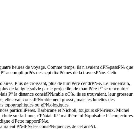
e-quatre heures de voyage. Comme temps, ils n'avaient dР№passР№ que
jР° accompli prРёs des sept dixiРёmes de la traversР№e. Cette
solaires. Plus de croissant, plus de lumiРёre cendrР№e. Le lendemain,
lus de la ligne suivie par le projectile, de maniРёre Р° se rencontrer
Mais Р° la distance considР№rable oС‰ ils se trouvaient, leur grosseur
ne, elle avait considР№rablement grossi ; mais les lunettes des
tions topographiques ou gР№ologiques.
ances particuliРёres. Barbicane et Nicholl, toujours sР№rieux, Michel
 sa chute sur la Lune, c'Р№tait lР° matiРёre inР№puisable Р° conjectures.
digne d'Рєtre rapportР№e.
es auraient Р№tР№ les consР№quences de cet arrРєt.