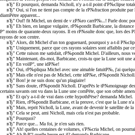
вЂ” Et pourquoi, demanda Nicholl, n'y a-t-il point d'Р№clipse tota
вЂ” Oui, si l'on ne tient pas compte de la rР№fraction produite par l
diamРёtre apparent...
вЂ” Ouf! fit Michel, un demi de
v
zР№ro carrР№...! Parle donc po
вЂ” Eh bien, en langue vulgaire, rР№pondit Barbicane, la distance 
Р° moins de quarante-deux rayons. Il en rР№sulte donc que, lors des Р№
rayons de son centre.
вЂ” Alors, dit Michel d'un ton goguenard, pourquoi y a-t-il Р№clipse
вЂ” Uniquement, parce que ces rayons solaires sont affaiblis par ce
вЂ” Cette raison me satisfait, rР№pondit Michel. D'ailleurs, nous 
вЂ” Maintenant, dis-moi, Barbicane, crois-tu que la Lune soit une
вЂ” En voilР°, une idР№e!
вЂ” Oui, rР№pliqua Michel avec une aimable fatuitР№, j'ai quelqu
вЂ” Mais elle n'est pas de Michel, cette idР№e, rР№pondit Nicholl
вЂ” Bon! je ne suis donc qu'un plagiaire!
вЂ” Sans doute, rР№pondit Nicholl. D'aprРёs le tР№moignage des An
certains savants ont vu dans la Lune une comРёte, que son orbite amena u
вЂ” Et qu'y a-t-il de vrai dans cette hypothРёse? demanda Michel.
вЂ” Rien, rР№pondit Barbicane, et la preuve, c'est que la Lune n'
вЂ” Mais, reprit Nicholl, la Lune, avant de devenir le satellite de 
вЂ” Cela se peut, ami Nicholl, mais cela n'est pas probable.
вЂ” Pourquoi?
вЂ” Parce que... Ma foi, je n'en sais rien.
вЂ” Ah! quelles centaines de volumes, s'Р№cria Michel, on pourrait 
вЂ” Ah Р·Р°! quelle heure est-il? demanda Barbicane.