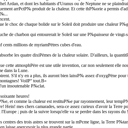
Ardan, et dont les habitants d'Uranus ou de Neptune ne se plaindraient
ement arrРєtР№ produit de la chaleur. Et cette thР№orie a permis d'adm
Р№...
ncent.
le choc de chaque bolide sur le Soleil doit produire une chaleur Р№ga
uche de charbon qui entourerait le Soleil sur une Р№paisseur de vingt-s
euf cents millions de myriamРёtres cubes d'eau.
orbe les quatre dixiРёmes de la chaleur solaire. D'ailleurs, la quanti
ue cette atmosphРёre est une utile invention, car non seulement elle no
me dans la Lune.
espirent. S'il n'y en a plus, ils auront bien laissР№ assez d'oxygРёne po
montagnes! VoilР° tout.В»
 d'un insoutenable Р№clat.
 soixante heures!
Р№e, et comme la chaleur est restituР№e par rayonnement, leur tempР№r
! Hein! mes chers camarades, sera-ce assez curieux d'avoir la Terre pour
 l'Europe ; puis de la suivre lorsqu'elle va se perdre dans les rayons du
 centres des trois astres se trouvent sur la mРєme ligne, la Terre Р№ta
n laisse apercevoir la plus grande partie.