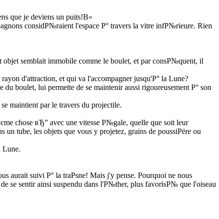
ens que je deviens un puits!В»
agnons considР№raient l'espace Р° travers la vitre infР№rieure. Rien
Cet objet semblait immobile comme le boulet, et par consР№quent, il
rayon d'attraction, et qui va l'accompagner jusqu'Р° la Lune?
 du boulet, lui permette de se maintenir aussi rigoureusement Р° son
 maintient par le travers du projectile.
Рєme chose вЂ” avec une vitesse Р№gale, quelle que soit leur
 un tube, les objets que vous y projetez, grains de poussiРёre ou
a Lune.
ous aurait suivi Р° la traРѕne! Mais j'y pense. Pourquoi ne nous
e se sentir ainsi suspendu dans l'Р№ther, plus favorisР№ que l'oiseau