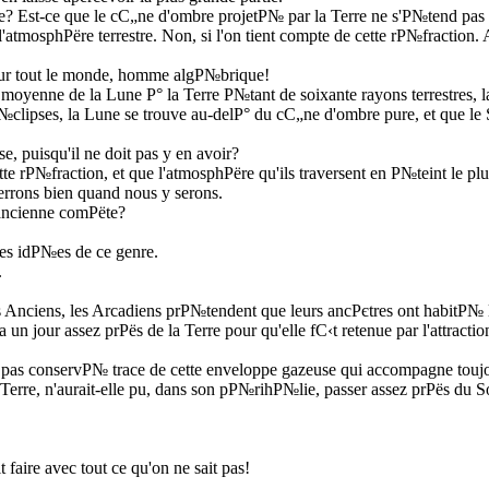
le? Est-ce que le cС„ne d'ombre projetР№ par la Terre ne s'Р№tend pas
'atmosphРёre terrestre. Non, si l'on tient compte de cette rР№fraction. 
ur tout le monde, homme algР№brique!
moyenne de la Lune Р° la Terre Р№tant de soixante rayons terrestres, l
clipses, la Lune se trouve au-delР° du cС„ne d'ombre pure, et que le So
, puisqu'il ne doit pas y en avoir?
tte rР№fraction, et que l'atmosphРёre qu'ils traversent en Р№teint le p
verrons bien quand nous y serons.
 ancienne comРёte?
es idР№es de ce genre.
.
ciens, les Arcadiens prР№tendent que leurs ancРєtres ont habitР№ la Te
n jour assez prРёs de la Terre pour qu'elle fС‹t retenue par l'attraction
a pas conservР№ trace de cette enveloppe gazeuse qui accompagne touj
la Terre, n'aurait-elle pu, dans son pР№rihР№lie, passer assez prРёs du 
faire avec tout ce qu'on ne sait pas!