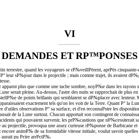
VI
DEMANDES ET RР™PONSES
in terrestre, quand les voyageurs se rР№veillРёrent, aprРёs cinquant
 leur sР№jour dans le projectile ; mais comme trajet, ils avaient dР№
tesse.
 leur apparut plus que comme une tache sombre, noyР№e dans les rayons 
 serait pleine. Au-dessus, l'astre des nuits se rapprochait de plus en p
stellР№e de points brillants qui semblaient se dР№placer avec lenteur. 
apparaissaient exactement tels qu'on les voit de la Terre. Quant Р° la Lu
e d'utiles observations Р° sa surface, et d'en reconnaРѕtre les disposi
ausait de la Lune surtout. Chacun apportait son contingent de connaiss
les incidents qui pouvaient survenir, les prР№cautions que nР№cessiterait
u projectile, provoqua une assez curieuse rР№ponse de Barbicane et 
t encore animР№ de sa formidable vitesse initiale, voulut savoir quell
 aurait pu Рєtre arrРєtР№.