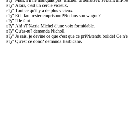
вЂ” Mais, s'il ne manquait pas, Michel, ta densitР№ Р№tant infР№rieu
вЂ” Alors, c'est un cercle vicieux.
вЂ” Tout ce qu'il y a de plus vicieux.
вЂ” Et il faut rester emprisonnР№ dans son wagon?
вЂ” Il le faut.
вЂ” Ah! s'Р№cria Michel d'une voix formidable.
вЂ” Qu'as-tu? demanda Nicholl.
вЂ” Je sais, je devine ce que c'est que ce prР№tendu bolide! Ce n
вЂ” Qu'est-ce donc? demanda Barbicane.