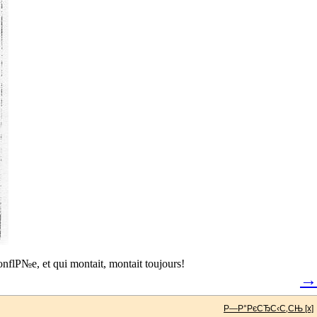
flР№e, et qui montait, montait toujours!
→
Р—Р°РєСЂС‹С‚СЊ [x]