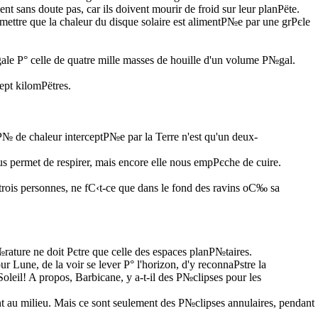
 sans doute pas, car ils doivent mourir de froid sur leur planРёte.
ettre que la chaleur du disque solaire est alimentР№e par une grРєle
le Р° celle de quatre mille masses de houille d'un volume Р№gal.
ept kilomРёtres.
tР№ de chaleur interceptР№e par la Terre n'est qu'un deux-
us permet de respirer, mais encore elle nous empРєche de cuire.
ur trois personnes, ne fС‹t-ce que dans le fond des ravins oС‰ sa
ature ne doit Рєtre que celle des espaces planР№taires.
 Lune, de la voir se lever Р° l'horizon, d'y reconnaРѕtre la
 Soleil! A propos, Barbicane, y a-t-il des Р№clipses pour les
nt au milieu. Mais ce sont seulement des Р№clipses annulaires, pendant