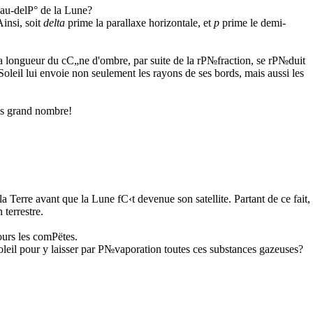
 au-delР° de la Lune?
Ainsi, soit
delta
prime la parallaxe horizontale, et
p
prime le demi-
a longueur du cС„ne d'ombre, par suite de la rР№fraction, se rР№duit
leil lui envoie non seulement les rayons de ses bords, mais aussi les
lus grand nombre!
rre avant que la Lune fС‹t devenue son satellite. Partant de ce fait,
 terrestre.
ours les comРёtes.
Soleil pour y laisser par Р№vaporation toutes ces substances gazeuses?