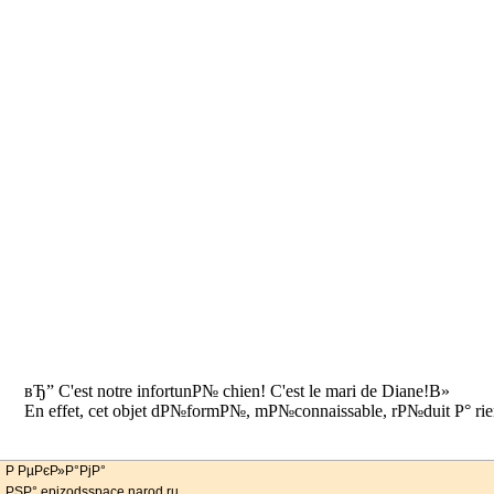
вЂ” C'est notre infortunР№ chien! C'est le mari de Diane!В»
En effet, cet objet dР№formР№, mР№connaissable, rР№duit Р° rien,
Р РµРєР»Р°РјР°
РЅР° epizodsspace.narod.ru