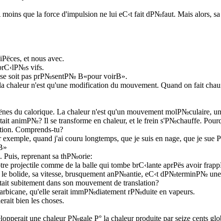
oins que la force d'impulsion ne lui eС‹t fait dР№faut. Mais alors, sa 
iРёces, et nous avec.
rС‹lР№s vifs.
e se soit pas prР№sentР№ В«pour voirВ».
 chaleur n'est qu'une modification du mouvement. Quand on fait chauffer
es du calorique. La chaleur n'est qu'un mouvement molР№culaire, une si
№tait animР№? Il se transforme en chaleur, et le frein s'Р№chauffe. Pou
ation. Comprends-tu?
xemple, quand j'ai couru longtemps, que je suis en nage, que je sue Р
!В»
. Puis, reprenant sa thР№orie:
notre projectile comme de la balle qui tombe brС‹lante aprРёs avoir f
№ le bolide, sa vitesse, brusquement anР№antie, eС‹t dР№terminР№ une 
Рєtait subitement dans son mouvement de translation?
arbicane, qu'elle serait immР№diatement rР№duite en vapeurs.
rait bien les choses.
opperait une chaleur Р№gale Р° la chaleur produite par seize cents gl