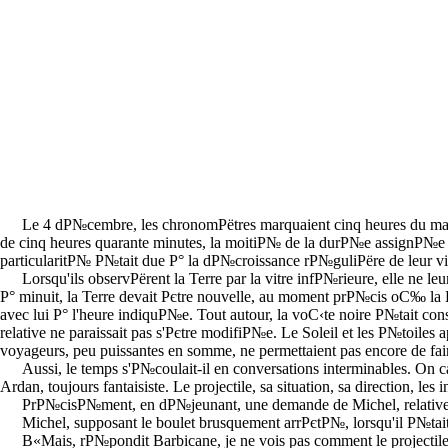
Le 4 dР№cembre, les chronomРёtres marquaient cinq heures du mat
de cinq heures quarante minutes, la moitiР№ de la durР№e assignР№e Р°
particularitР№ Р№tait due Р° la dР№croissance rР№guliРёre de leur vi
Lorsqu'ils observРёrent la Terre par la vitre infР№rieure, elle ne
Р° minuit, la Terre devait Рєtre nouvelle, au moment prР№cis oС‰ la Lune
avec lui Р° l'heure indiquР№e. Tout autour, la voС‹te noire Р№tait con
relative ne paraissait pas s'Рєtre modifiР№e. Le Soleil et les Р№toiles 
voyageurs, peu puissantes en somme, ne permettaient pas encore de fair
Aussi, le temps s'Р№coulait-il en conversations interminables. On c
Ardan, toujours fantaisiste. Le projectile, sa situation, sa direction, 
PrР№cisР№ment, en dР№jeunant, une demande de Michel, relative a
Michel, supposant le boulet brusquement arrРєtР№, lorsqu'il Р№tai
В«Mais, rР№pondit Barbicane, je ne vois pas comment le projectile