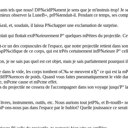
ants tels que nous! DР№cidР№ment je sens que je m'instruis trop! Je s
r mieux observer la LuneВ», prР№tendait-il. Pendant ce temps, ses comp
ral, et, soudain, il laissa Р№chapper une exclamation de surprise.
aplati qui flottait extР№rieurement Р° quelques mРёtres du projectile. 
 un des corpuscules de l'espace, que notre projectile retient dans son 
Р№cifique de ce corps, qui est trРёs certainement infР№rieure Р° celle
ne sais pas quel est cet objet, mais je sais parfaitement pourquoi il se
que dans le vide, les corps tombent oС‰ se meuvent вЂ” ce qui est la m
s diffР№rences de poids. Quand vous faites pneumatiquement le vide dans
ce, mРєme cause et mРєme effet.
rs du projectile ne cessera de l'accompagner dans son voyage jusqu'Р° l
 livres, instruments, outils, etc. Nous aurions tout jetР№, et В«toutВ» n
ns-nous pas dans l'espace par le hublot? Quelle jouissance ce serait d