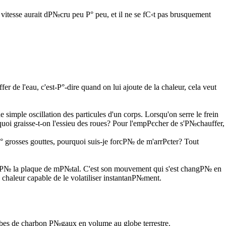
vitesse aurait dР№cru peu Р° peu, et il ne se fС‹t pas brusquement
 de l'eau, c'est-Р°-dire quand on lui ajoute de la chaleur, cela veut
mple oscillation des particules d'un corps. Lorsqu'on serre le frein
rquoi graisse-t-on l'essieu des roues? Pour l'empРєcher de s'Р№chauffer,
° grosses gouttes, pourquoi suis-je forcР№ de m'arrРєter? Tout
rappР№ la plaque de mР№tal. C'est son mouvement qui s'est changР№ en
chaleur capable de le volatiliser instantanР№ment.
obes de charbon Р№gaux en volume au globe terrestre.