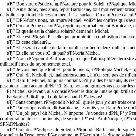
вЂ” Bon surcroРѕt de tempР№rature pour le Soleil, rР№pliqua Michel 
вЂ” Ainsi donc, mes amis, reprit Barbicane, tout mouvement brusqu
de bolides qui tombe incessamment Р° sa surface. On a mРєme calcul
вЂ” DР№fions-nous, murmura Michel, voilР° les chiffres qui s'ava
вЂ” On a mРєme calculР№, reprit imperturbablement Barbicane, que 
вЂ” Et quelle est la chaleur solaire? demanda Michel.
вЂ” Elle est Р№gale Р° celle que produirait la combustion d'une co
вЂ” Et cette chaleur?...
вЂ” Elle serait capable de faire bouillir par heure deux milliards n
вЂ” Et elle ne vous rС„tit pas? s'Р№cria Michel.
вЂ” Non, rР№pondit Barbicane, parce que l'atmosphРёre terrestre abs
milliardiРёmes du rayonnement total.
вЂ” Je vois bien que tout est pour le mieux, rР№pliqua Michel, et q
вЂ” Oui, dit Nicholl, et, malheureusement, il n'en sera pas de mРє
вЂ” Bah! fit Michel, toujours confiant. S'il y a des habitants, ils r
pesanteur l'aura accumulР№! Eh bien, nous ne grimperons pas sur les 
Et Michel, se levant, alla considР№rer le disque lunaire qui brillait
В«Sapristi! dit-il, qu'il doit faire chaud lР°-dessus!
вЂ” Sans compter, rР№pondit Nicholl, que le jour y dure trois cent
вЂ” Par compensation, dit Barbicane, les nuits y ont la mРєme dur
вЂ” Un joli pays! dit Michel. N'importe! Je voudrais dР№jР° y Рєtre
configuration de ses continents, de se dire: lР° est l'AmР№rique, lР° est
SР№lР№nites?
вЂ” Oui, des Р№clipses de Soleil, rР№pondit Barbicane, lorsque les
lesquelles la Terre, projetР№e comme un Р№cran sur le disque solaire, e