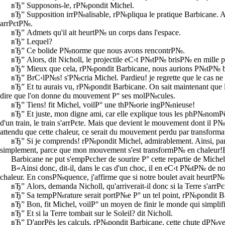
вЂ” Supposons-le, rР№pondit Michel.
вЂ” Supposition irrР№alisable, rР№pliqua le pratique Barbicane. A m
arrРєtР№.
вЂ” Admets qu'il ait heurtР№ un corps dans l'espace.
вЂ” Lequel?
вЂ” Ce bolide Р№norme que nous avons rencontrР№.
вЂ” Alors, dit Nicholl, le projectile eС‹t Р№tР№ brisР№ en mille p
вЂ” Mieux que cela, rР№pondit Barbicane, nous aurions Р№tР№ b
вЂ” BrС‹lР№s! s'Р№cria Michel. Pardieu! je regrette que le cas n
вЂ” Et tu aurais vu, rР№pondit Barbicane. On sait maintenant que la
dire que l'on donne du mouvement Р° ses molР№cules.
вЂ” Tiens! fit Michel, voilР° une thР№orie ingР№nieuse!
вЂ” Et juste, mon digne ami, car elle explique tous les phР№nomРёn
d'un train, le train s'arrРєte. Mais que devient le mouvement dont il Р
attendu que cette chaleur, ce serait du mouvement perdu par transform
вЂ” Si je comprends! rР№pondit Michel, admirablement. Ainsi, par e
simplement, parce que mon mouvement s'est transformР№ en chaleur
Barbicane ne put s'empРєcher de sourire Р° cette repartie de Michel
В«Ainsi donc, dit-il, dans le cas d'un choc, il en eС‹t Р№tР№ de 
chaleur. En consР№quence, j'affirme que si notre boulet avait heurtР
вЂ” Alors, demanda Nicholl, qu'arriverait-il donc si la Terre s'arr
вЂ” Sa tempР№rature serait portР№e Р° un tel point, rР№pondit B
вЂ” Bon, fit Michel, voilР° un moyen de finir le monde qui simplifie
вЂ” Et si la Terre tombait sur le Soleil? dit Nicholl.
вЂ” D'aprРёs les calculs, rР№pondit Barbicane, cette chute dР№vel