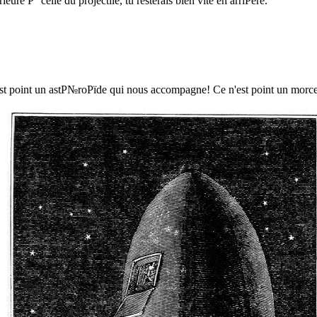
re Р° celle du projectile, tu resterais bien vite en arriРёre.
'est point un astР№roРїde qui nous accompagne! Ce n'est point un morc