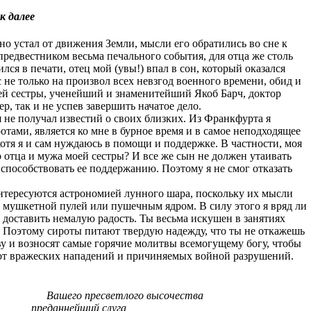
к далее
о устал от движения Земли, мысли его обратились во сне к
предвестником весьма печального события, для отца же столь
ся в печати, отец мой (увы!) впал в сон, который оказался
не только на произвол всех невзгод военного времени, обид и
оей сестры, ученейший и знаменитейший Якоб Барч, доктор
, так и не успев завершить начатое дело.
 не получал известий о своих близких. Из Франкфурта я
отами, является ко мне в бурное время и в самое неподходящее
отя я и сам нуждаюсь в помощи и поддержке. В частности, моя
о отца и мужа моей сестры? И все же сын не должен утаивать
 способствовать ее поддержанию. Поэтому я не смог отказать
интересуются астрономией лунного шара, поскольку их мысли
 мушкетной пулей или пушечным ядром. В силу этого я вряд ли
 доставить немалую радость. Ты весьма искушен в занятиях
в. Поэтому сироты питают твердую надежду, что ты не откажешь
ву и возносят самые горячие молитвы всемогущему богу, чтобы
я от вражеских нападений и причиняемых войной разрушений.
Вашего пресветлого высочества
преданнейший слуга