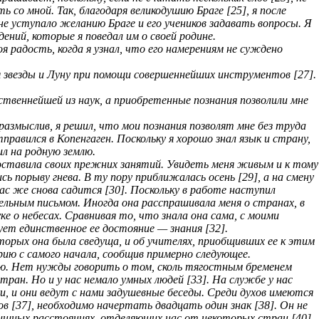
ь со мной. Так, благодаря великодушию Браге [25], я после
не уступало желанию Браге и его учеников задавать вопросы. Я
ений, которые я поведал им о своей родине.
я радость, когда я узнал, что его намерениям не суждено
я звезды и Луну при помощи совершеннейших инструментов [27].
ственнейшей из наук, а приобретенные познания позволили мне
размыслив, я решил, что мои познания позволят мне без труда
равился в Копенгаген. Поскольку я хорошо знал язык и страну,
ил на родную землю.
 оставила своих прежних занятий. Увидеть меня живым и к тому
ь порыву гнева. В ту пору приближалась осень [29], а на смену
час же снова садится [30]. Поскольку в работе наступил
тельным письмом. Иногда она расспрашивала меня о странах, в
е о небесах. Сравнивая то, что знала она сама, с моими
ует единственное ее достояние — знания [32].
оторых она была сведуща, и об учителях, приобщивших ее к этим
рию с самого начала, сообщив примерно следующее.
аю. Нет нужды говорить о том, сколь тягостным бременем
ран. Но и у нас немало умных людей [33]. На службе у нас
, и они ведут с нами задушевные беседы. Среди духов имеются
ов [37], необходимо начертать двадцать один знак [38]. Он не
довищных расстояниях, отделяющих нас от некоторых стран [40],