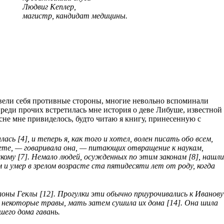
Людвиг Кеплер,
магистр, кандидат медицины.
 вели себя противные стороны, многие невольно вспоминали
реди прочих встретилась мне история о деве Либуше, известной
сне мне привиделось, будто читаю я книгу, принесенную с
сь [4], и теперь я, как того и хотел, волен писать обо всем,
вете, — говаривала она, — питающих отвращение к наукам,
кому [7]. Немало людей, осужденных по этим законам [8], нашли
м и умер в зрелом возрасте ста пятидесяти лет от роду, когда
склоны Геклы [12]. Прогулки эти обычно приурочивались к Иванову
в некоторые травы, мать затем сушила их дома [14]. Она шила
шего дома гавань.