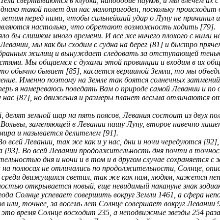
ела свертываются в клубки, наподобие пауков, и мы влечем их с 
днако такой полет для нас малопригоден, поскольку происходит о
их, летим перед ними, чтобы сильнейший удар о Луну не причини
равляются настолько, что обретают возможность ходить [79].
яло бы слишком много времени. И все же ничего плохого с ними
Левании, мы как бы сходим с судна на берег [81] и быстро пряче
ыбранных жилищ и вынуждает следовать за отступающей тенью 
тями. Мы общаемся с духами этой провинции и входим в их об
к это обычно бывает [85], касается вершиной Земли, то мы объ
ение. Именно поэтому на Земле так боятся солнечных затмений 
ерь я намереваюсь поведать Вам о природе самой Левании и по о
 нас [87], но движения и размеры планет весьма отличаются от
, делят земной шар на пять поясов, Левания состоит из двух по
Вольвы, заменяющей в Левании нашу Луну, второе навечно лишен
мира и называется делителем [91].
о всей Левании, так же как и у нас, дни и ночи чередуются [92
а [93]. Во всей Левании продолжительность дня почти в точно
ельностью дня и ночи и в том и в другом случае сохраняется с
 на полюсах не отличались по продолжительности, Солнце, описы
среди движущихся светил, так же как нам, людям, кажется неп
остью открывается новый, еще невидимый накануне знак зодиака 
года Солнце успевает совершить вокруг Земли 1461, а сфера неп
ов или, точнее, за восемь лет Солнце совершает вокруг Левании
 это время Солнце восходит 235, а неподвижные звезды 254 раза