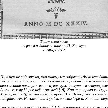
Титульный лист
первого издания сочинения И. Кеплера
«Сон», 1634 г.
и о чем не подозревая, моя мать уже собралась было передать 
еве от того, что я лишил ее скромного заработка, моя мать, д
еожиданно покинуло гавань и, пользуясь попутным ветром, взяло
уда-то между Норвегией и Англией [18]. Капитан проложил курс 
Тихо Браге [19], жившему на острове Вен. Непрерывная качка су
надцать лет. Наконец наш корабль достиг берега. Капитан перед
ьно засыпал меня вопросами [22]. Я не понимал, о чем он меня сп