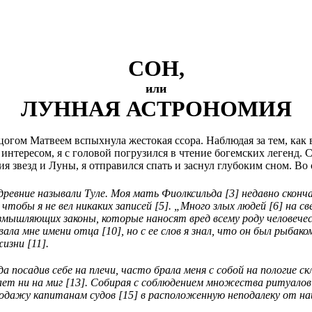
СОН,
или
ЛУННАЯ АСТРОНОМИЯ
цогом Матвеем вспыхнула жестокая ссора. Наблюдая за тем, как
тересом, я с головой погрузился в чтение богемских легенд. С
 звезд и Луны, я отправился спать и заснул глубоким сном. Во 
ревние называли Туле. Моя мать Фиолксильда [3] недавно скончала
обы я не вел никаких записей [5]. „Много злых людей [6] на с
измышляющих законы, которые наносят вред всему роду человечес
ала мне имени отца [10], но с ее слов я знал, что он был рыбако
изни [11].
огда посадив себе на плечи, часто брала меня с собой на пологие 
упает ни на миг [13]. Собирая с соблюдением множества ритуало
родажу капитанам судов [15] в расположенную неподалеку от на