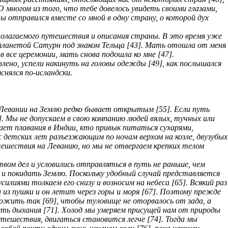
О многом из того, что тебе довелось увидеть своими глазами,
ы отправился вместе со мной в одну страну, о которой дух
полагаемого путешествия и описания страны. В это время уже
 планетой Сатурн под знаком Тельца [43]. Мать отошла от меня
ив все церемонии, мать снова подошла ко мне [47].
влено, успели накинуть на головы одежды [49], как послышался
снялся по-исландски.
с Левании на Землю редко бывает открытым [55]. Если путь
]. Мы не допускаем в свою компанию людей вялых, тучных или
шает плавания в Индии, кто привык питаться сухарями,
 детских лет разъезжающим по ночам верхом на козле, двузубых
утешествия на Леванию, но мы не отвергаем крепких телом
вом дел и условились отправляться в путь не раньше, чем
бы и покидать Землю. Поскольку удобный случай представляется
илиями толкаем его снизу и возносим на небеса [65]. Всякий раз
 из пушки и он летит через горы и моря [67]. Поэтому прежде
ожить так [69], чтобы туловище не оторвалось от зада, а
ость дыхания [71]. Холод мы умеряем присущей нам от природы
путешествия, двигаться становится легче [74]. Тогда мы