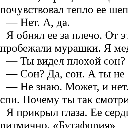
почувствовал тепло ее шеп
— Нет. А, да.
Я обнял ее за плечо. От 
пробежали мурашки. Я мед
— Ты видел плохой сон?
— Сон? Да, сон. А ты не 
— Не знаю. Может, и нет.
спи. Почему ты так смотр
Я прикрыл глаза. Ее серд
ритмично. «Бутафория», —