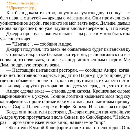
*Может быть (фр.).
**Драндулет (фр.)
Как бы в доказательство, он учинил сумасшедшую гонку — с
был парк, а с другой — аркады с магазинами. Они промчались п
убийственное дерби, где никто не мог взять верх. Дальше, даль
снова на проспект, но уже идущий вдоль набережной, и по нему к
Джерри проснулся окончательно — да разве и могло быть инач
ужасно голоден.
— "Цыгане", — сообщил Андре.
Джерри подумал, что здесь не обязательно будет цыганская к
Столики, накрытые белыми скатертями, располагались по все
сновали, то появляясь, то исчезая под таинственным шатром. М
Дам, по другую сторону реки.
— Настоящий цыганский ресторан, — сообщил Андре, когда 
них нет постоянного адреса. Бродят по Парижу, где-то проведут 
где они объявятся после того, как свернут шатер; их адреса нет
шеф-повары других ресторанов, но здесь утверждают, что это м
Андре сделал заказ — сплошь деликатесы. Крошечные сырые 
маринованным в уксусе. Тонкие ломтики кабаньего мяса под со
картофелины, пропитанные каким-то маслом с тминным привкусом
соусе. Сыры. Печеные орехи. Кофе. Коньяк. И гаванская сигара 
Когда они покинули ресторан, Джерри ощущал приятнейшую т
Андре чуток прогуляться вдоль Сены и по Сен-Жермен. "Неболь
раз — ароматное ежевичное вино, называемое "кир".
Обитатели Южной Калифорнии плохо знают пешеходов. Опыт