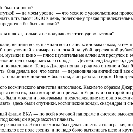
бе было хорошо?
итуткой — на моем уровне, — что можно с удовольствием провес
делать пять тысяч ЭКЮ в день, полегоньку трахая привлекательн
 предпочел бы быть шлюхой?
я шлюха, только я не получаю от этого удовольствия".
кали, выпили кофе, шампанского с апельсиновым соком, затем п
ий прогулочный катамаран с плоской палубой, деревянной рубкой
и, музыки и кино — плюс изумительные аллеи для прогулок и э
еловой центр марсианского города — Диснейленд будущего, сде
ли по выставкам. Теперь Джерри попал в родную стихию и был бы
ь. Она делала все, что могла, — переводила на английский все 
десь-то наивным новичком была она, а он работал гидом. Подозрев
о космического агентства напоследок. Каким-то образом Джерри
рая свела их, ради которой он приехал в Европу и о которой ни 
десь были модели и голограммы, представлявшие историю космич
лзать, здесь были спутники, космические зонды, скафандры и с
амный фильм ЕКА — по всей круговой панораме в системе высоко
под конец он вроде захотел плакать.
 реальности. Этого не могла бы сделать цветная голография, п
лняло все поле зрения, и не надо было вытягивать шею и крутит