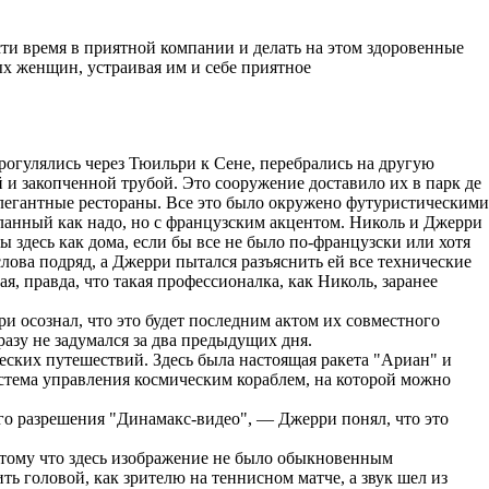
ти время в приятной компании и делать на этом здоровенные
ых женщин, устраивая им и себе приятное
рогулялись через Тюильри к Сене, перебрались на другую
 и закопченной трубой. Это сооружение доставило их в парк де
легантные рестораны. Все это было окружено футуристическими
ланный как надо, но с французским акцентом. Николь и Джерри
 здесь как дома, если бы все не было по-французски или хотя
слова подряд, а Джерри пытался разъяснить ей все технические
ая, правда, что такая профессионалка, как Николь, заранее
 осознал, что это будет последним актом их совместного
разу не задумался за два предыдущих дня.
еских путешествий. Здесь была настоящая ракета "Ариан" и
истема управления космическим кораблем, на которой можно
го разрешения "Динамакс-видео", — Джерри понял, что это
отому что здесь изображение не было обыкновенным
ь головой, как зрителю на теннисном матче, а звук шел из