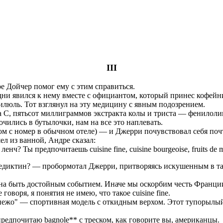
III
е Дойчер помог ему с этим справиться.
удни явился к нему вместе с официантом, который принес кофей
илюль. Тот взглянул на эту медицину с явным подозрением.
С, пятьсот миллиграммов экстракта колы и триста — фенилолина
очились в бутылочки, нам на все это наплевать.
ом с номер в обычном отеле) — и Джерри почувствовал себя поч
ел из ванной, Андре сказал:
ч? Ты предпочитаешь cuisine fine, cuisine bourgeoise, fruits de 
бенедиктин? — пробормотал Джерри, притворяясь искушенным в та
а быть достойным событием. Иначе мы оскорбим честь Франции
воря, я понятия не имею, что такое cuisine fine.
а-пежо" — спортивная модель с откидным верхом. Этот тупорыл
предпочитаю bagnole** с треском, как говорите вы, американцы.