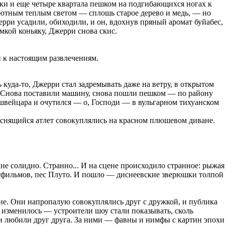
нки и еще четыре квартала пешком на подгибающихся ногах к
 уютным теплым светом — сплошь старое дерево и медь, — но
ерри усадили, обиходили, и он, вдохнув пряный аромат буйабес,
мкой коньяку, Джерри снова скис.
й к настоящим развлечениям.
 куда-то, Джерри стал задремывать даже на ветру, в открытом
да. Снова поставили машину, снова пошли пешком — по району
швейцара и очутился — о, Господи — в вульгарном тихуанском
оснящийся атлет совокуплялись на красном плюшевом диване.
не солидно. Странно... И на сцене происходило странное: рыжая
ьтфильмов, пес Плуто. И пошло — диснеевские зверюшки толпой
е. Они напропалую совокуплялись друг с дружкой, и публика
ь изменилось — устроители шоу стали показывать, сколь
и любили друг друга. За ними — фавны и нимфы с картин эпохи