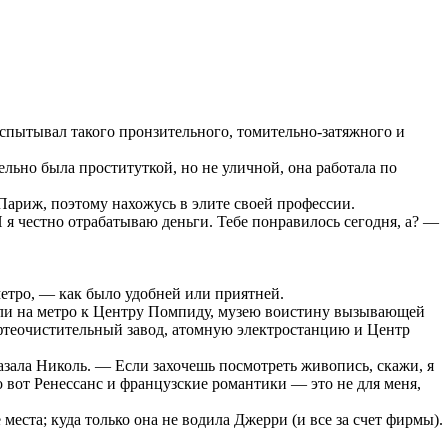
 испытывал такого пронзительного, томительно-затяжного и
тельно была проституткой, но не уличной, она работала по
Париж, поэтому нахожусь в элите своей профессии.
 я честно отрабатываю деньги. Тебе понравилось сегодня, а? —
метро, — как было удобней или приятней.
хали на метро к Центру Помпиду, музею воистину вызывающей
фтеочистительный завод, атомную электростанцию и Центр
азала Николь. — Если захочешь посмотреть живопись, скажи, я
о вот Ренессанс и французские романтики — это не для меня,
еста; куда только она не водила Джерри (и все за счет фирмы).