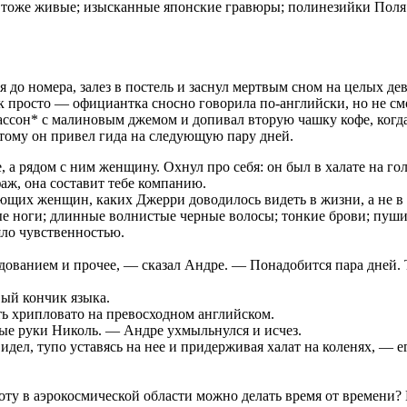
тоже живые; изысканные японские гравюры; полинезийки Поля 
я до номера, залез в постель и заснул мертвым сном на целых де
ак просто — официантка сносно говорила по-английски, но не смо
ассон* с малиновым джемом и допивал вторую чашку кофе, когд
отому он привел гида на следующую пару дней.
 а рядом с ним женщину. Охнул про себя: он был в халате на гол
ж, она составит тебе компанию.
щих женщин, каких Джерри доводилось видеть в жизни, а не в 
е ноги; длинные волнистые черные волосы; тонкие брови; пушис
яло чувственностью.
дованием и прочее, — сказал Андре. — Понадобится пара дней.
вый кончик языка.
ть хрипловато на превосходном английском.
ные руки Николь. — Андре ухмыльнулся и исчез.
дел, тупо уставясь на нее и придерживая халат на коленях, — е
ту в аэрокосмической области можно делать время от времени