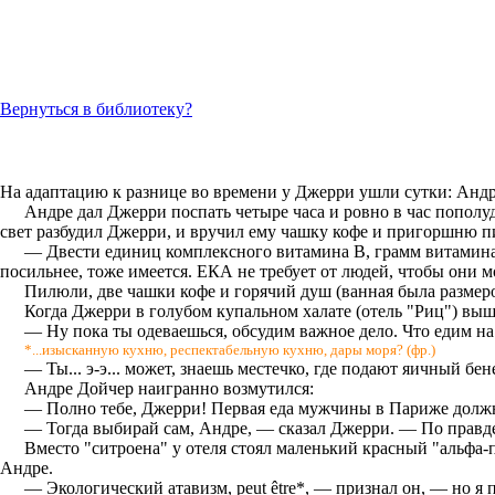
Вернуться в библиотеку?
На адаптацию к разнице во времени у Джерри ушли сутки: Андр
Андре дал Джерри поспать четыре часа и ровно в час попол
свет разбудил Джерри, и вручил ему чашку кофе и пригоршню п
— Двести единиц комплексного витамина В, грамм витамина 
посильнее, тоже имеется. ЕКА не требует от людей, чтобы они м
Пилюли, две чашки кофе и горячий душ (ванная была размер
Когда Джерри в голубом купальном халате (отель "Риц") выш
— Ну пока ты одеваешься, обсудим важное дело. Что едим на лен
*...изысканную кухню, респектабельную кухню, дары моря? (фр.)
— Ты... э-э... может, знаешь местечко, где подают яичный 
Андре Дойчер наигранно возмутился:
— Полно тебе, Джерри! Первая еда мужчины в Париже должн
— Тогда выбирай сам, Андре, — сказал Джерри. — По правде го
Вместо "ситроена" у отеля стоял маленький красный "альф
Андре.
— Экологический атавизм, peut être*, — признал он, — но я 