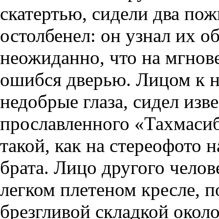
скатертью, сидели два по
остолбенел: он узнал их о
неожиданно, что на мгнове
ошибся дверью. Лицом к н
недобрые глаза, сидел изв
прославленного «Тахмаси
такой, как на стереофото
брата. Лицо другого челов
легком плетеном кресле, п
брезгливой складкой окол