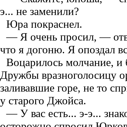
э... не заменили?
Юра покраснел.
— Я очень просил, — отв
что я догоню. Я опоздал вс
Воцарилось молчание, и 
Дружбы вразноголосицу ор
заливавшие горе, не то с
у старого Джойса.
— У вас есть... э-э... з
осторожно спросил Юрков