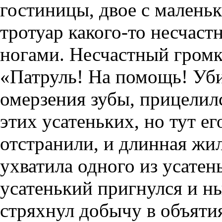
гостиницы, двое с мален
тротуар какого-то несчаст
ногами. Несчастный громк
«Патруль! На помощь! Уби
омерзения зубы, прицелилс
этих усатеньких, но тут е
отстранили, и длинная жил
ухватила одного из усатен
усатенький пригнулся и н
стряхнул добычу в объяти