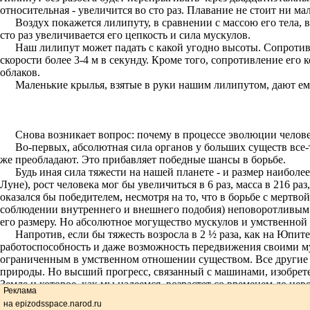
относительная - увеличится во сто раз. Плавание не стоит ни ма
Воздух покажется лилипуту, в сравнении с массою его тела, в
сто раз увеличивается его цепкость и сила мускулов.
Наш лилипут может падать с какой угодно высоты. Сопротивл
скорости более 3-4 м в секунду. Кроме того, сопротивление его
облаков.
Маленькие крылья, взятые в руки нашим лилипутом, дают ем
Снова возникает вопрос: почему в процессе эволюции челове
Во-первых, абсолютная сила органов у больших существ все-
же преобладают. Это прибавляет победные шансы в борьбе.
Будь иная сила тяжести на нашей планете - и размер наиболе
Луне), рост человека мог бы увеличиться в 6 раз, масса в 216 р
оказался бы победителем, несмотря на то, что в борьбе с мерт
соблюдении внутреннего и внешнего подобия) неповоротливым с
его размеру. Но абсолютное могущество мускулов и умственной
Напротив, если бы тяжесть возросла в 2 ½ раза, как на Юпит
работоспособность и даже возможность передвижения своими мус
ограниченным в умственном отношении существом. Все другие 
природы. Но высший прогресс, связанный с машинами, изобретен
Земле и которое, как мы надеемся, возрастет со временем до н
Реклама
сухопутных животных и сильнейшего развития мозга, если бы н
на epizodsspace.narod.ru
скудность воды и других элементов, полезных для развития жизни