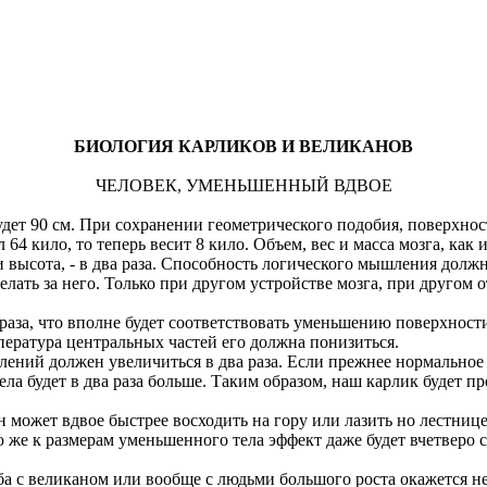
БИОЛОГИЯ КАРЛИКОВ И ВЕЛИКАНОВ
ЧЕЛОВЕК, УМЕНЬШЕННЫЙ ВДВОЕ
удет 90 см. При сохранении геометрического подобия, поверхност
 64 кило, то теперь весит 8 кило. Объем, вес и масса мозга, как
 и высота, - в два раза. Способность логического мышления должн
лать за него. Только при другом устройстве мозга, при другом 
за, что вполне будет соответствовать уменьшению поверхности т
пература центральных частей его должна понизиться.
ений должен увеличиться в два раза. Если прежнее нормальное
ела будет в два раза больше. Таким образом, наш карлик будет п
н может вдвое быстрее восходить на гору или лазить но лестнице
же к размерам уменьшенного тела эффект даже будет вчетверо с
ьба с великаном или вообще с людьми большого роста окажется н