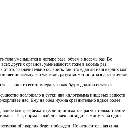
ь тела уменьшится в четыре раза, объем в восемь раз. Во
 и всех других органов, уменьшаются тоже в восемь раз,
а от этого значительно ослабеть, так что едва ли наш карлик мог
отношении между его частями, разум может остаться достаточной
ела, так что его температура как будто должна остаться
 существо поглощало в сутки два килограмма пищевых веществ,
рожорливее нас. Ему на обед нужна сравнительно вдвое более
, вдвое быстрее бежать (если принимать в расчет только трение
ильнее. Так, нормальный человек восходит в минуту на один
евозможной: карлик будет побежден. Но относительная сила