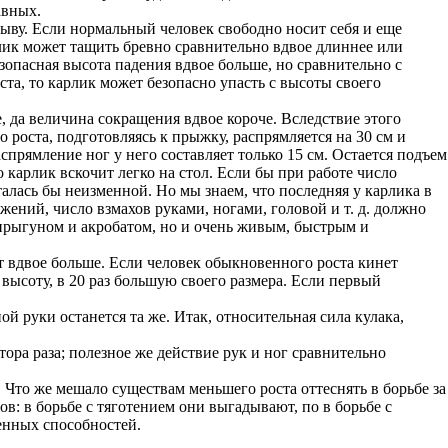
авных.
ыву. Если нормальный человек свободно носит себя и еще
карлик может тащить бревно сравнительно вдвое длиннее или
зопасная высота падения вдвое больше, но сравнительно с
ста, то карлик может безопасно упасть с высоты своего
е, да величина сокращения вдвое короче. Вследствие этого
 роста, подготовляясь к прыжку, распрямляется на 30 см и
спрямление ног у него составляет только 15 см. Остается подъем
 карлик вскочит легко на стол. Если бы при работе число
талась бы неизменной. Но мы знаем, что последняя у карлика в
жений, число взмахов руками, ногами, головой и т. д. должно
 прыгуном и акробатом, но и очень живым, быстрым и
т вдвое больше. Если человек обыкновенного роста кинет
 высоту, в 20 раз большую своего размера. Если первый
ой руки останется та же. Итак, относительная сила кулака,
тора раза; полезное же действие рук и ног сравнительно
. Что же мешало существам меньшего роста оттеснять в борьбе за
: в борьбе с тяготением они выгадывают, по в борьбе с
енных способностей.