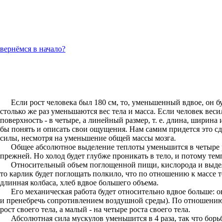
вернёмся в начало?
Если рост человека был 180 см, то, уменьшенный вдвое, он б
столько же раз уменьшаются вес тела и масса. Если человек весил
поверхность - в четыре, а линейный размер, т. е. длина, ширина
бы понять и описать свои ощущения. Нам самим придется это сде
силы, несмотря на уменьшение общей массы мозга.
Общее абсолютное выделение теплоты уменьшится в четыре ра
прежней. Но холод будет глубже проникать в тело, и потому тем
Относительный объем поглощенной пищи, кислорода и выдел
то карлик будет поглощать полкило, что по отношению к массе т
длинная колбаса, хлеб вдвое большего объема.
Его механическая работа будет относительно вдвое больше: о
и пренебречь сопротивлением воздушной среды). По отношению 
рост своего тела, а малый - на четыре роста своего тела.
Абсолютная сила мускулов уменьшится в 4 раза, так что бор