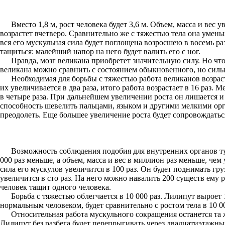
Вместо 1,8 м, рост человека будет 3,6 м. Объем, масса и вес
возрастет вчетверо. Сравнительно же с тяжестью тела она уменьш
вся его мускульная сила будет поглощена возросшею в восемь раз
тащиться: малейший напор на него будет валить его с ног.
Правда, мозг великана приобретет значительную силу. Но что
великана можно сравнить с состоянием обыкновенного, но сильн
Необходимая для борьбы с тяжестью работа великанов возраст
их увеличивается в два раза, итого работа возрастает в 16 раз.
в четыре раза. При дальнейшем увеличении роста он лишается и
способность шевелить пальцами, языком и другими мелкими орган
преодолеть. Еще большее увеличение роста будет сопровождатьс
Возможность соблюдения подобия для внутренних органов тут
000 раз меньше, а объем, масса и вес в миллион раз меньше, чем
сила его мускулов увеличится в 100 раз. Он будет поднимать гр
увеличится в сто раз. На него можно навалить 200 существ ему р
человек тащит одного человека.
Борьба с тяжестью облегчается в 10 000 раз. Лилипут выроет
нормальным человеком, будет сравнительно с ростом тела в 10 0
Относительная работа мускульного сокращения останется та ж
Лилипут без разбега будет перепрыгивать через двадцатиэтажный