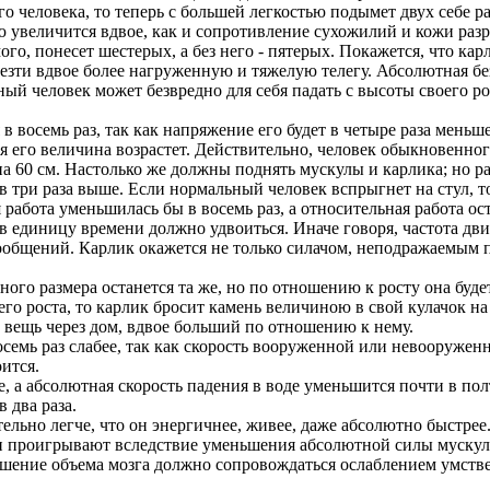
о человека, то теперь с большей легкостью подымет двух себе р
 увеличится вдвое, как и сопротивление сухожилий и кожи разр
амого, понесет шестерых, а без него - пятерых. Покажется, что 
везти вдвое более нагруженную и тяжелую телегу. Абсолютная бе
ный человек может безвредно для себя падать с высоты своего ро
в восемь раз, так как напряжение его будет в четыре раза меньш
 его величина возрастет. Действительно, человек обыкновенного
на 60 см. Настолько же должны поднять мускулы и карлика; но ра
в три раза выше. Если нормальный человек вспрыгнет на стул, то
работа уменьшилась бы в восемь раз, а относительная работа ос
в единицу времени должно удвоиться. Иначе говоря, частота дви
 сообщений. Карлик окажется не только силачом, неподражаемым
го размера останется та же, но по отношению к росту она буде
его роста, то карлик бросит камень величиною в свой кулачок на
е вещь через дом, вдвое больший по отношению к нему.
восемь раз слабее, так как скорость вооруженной или невооруженн
оится.
е, а абсолютная скорость падения в воде уменьшится почти в пол
 два раза.
тельно легче, что он энергичнее, живее, даже абсолютно быстрее
 проигрывают вследствие уменьшения абсолютной силы мускулов
ьшение объема мозга должно сопровождаться ослаблением умств