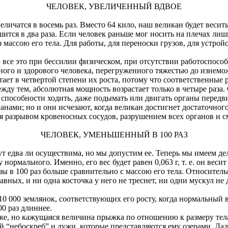
ЧЕЛОВЕК, УВЕЛИЧЕННЫЙ ВДВОЕ
 увеличатся в восемь раз. Вместо 64 кило, наш великан будет вес
ится в два раза. Если человек раньше мог носить на плечах лишь
 массою его тела. Для работы, для переноски грузов, для устрой
 все это при бессилии физическом, при отсутствии работоспособ
ого и здорового человека, перегруженного тяжестью до изнемож
ает в четвертой степени их роста, потому что соответственные 
 Между тем, абсолютная мощность возрастает только в четыре раз
 способности ходить, даже подымать или двигать органы передв
ами; но и они исчезают, когда великан достигнет достаточного 
я разрывом кровеносных сосудов, разрушением всех органов и с
ЧЕЛОВЕК, УМЕНЬШЕННЫЙ В 100 РАЗ
 едва ли осуществима, но мы допустим ее. Теперь мы имеем дел
 у нормального. Именно, его вес будет равен 0,063 г, т. е. он в
узы в 100 раз больше сравнительно с массою его тела. Относител
авных, и ни одна косточка у него не треснет, ни одни мускул не
 10 000 землянок, соответствующих его росту, когда нормальный 
00 раз длиннее.
е, но кажущаяся величина прыжка по отношению к размеру тела у
 “небоскреб” и лужи, которые представляются ему озерами. Даль