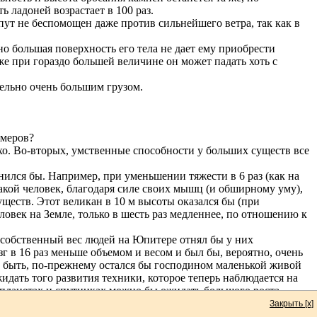
ь ладоней возрастает в 100 раз.
ипут не беспомощен даже против сильнейшего ветра, так как в
о большая поверхность его тела не дает ему приобрести
аже при гораздо большей величине он может падать хоть с
ельно очень большим грузом.
змеров?
хо. Во-вторых, умственные способности у больших существ все
енился бы. Например, при уменьшении тяжести в 6 раз (как на
. Такой человек, благодаря силе своих мышц (и обширному уму),
ществ. Этот великан в 10 м высоты оказался бы (при
век на Земле, только в шесть раз медленнее, по отношению к
е собственный вес людей на Юпитере отнял бы у них
 в 16 раз меньше объемом и весом и был бы, вероятно, очень
 быть, по-прежнему остался бы господином маленькой живой
идать того развития техники, которое теперь наблюдается на
 планетах и спутниках можно бы ожидать большого роста
 низкая температура, неподходящая для жизни атмосфера,
Закрыть [x]