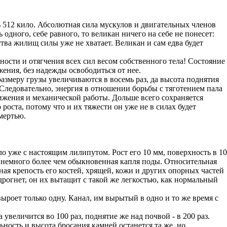
ить 512 кило. Абсолютная сила мускулов и двигательных членов
 одного, себе равного, то великан ничего на себе не понесет:
ства жилищ силы уже не хватает. Великан и сам едва будет
ности и отягчения всех сил весом собственного тела! Состояние
ения, без надежды освободиться от нее.
размеру грузы увеличиваются в восемь раз, да высота поднятия
а. Следовательно, энергия в отношении борьбы с тяготением пала
ижения и механической работы. Дольше всего сохраняется
роста, потому что и их тяжести он уже не в силах будет
мертью.
о уже с настоящим лилипутом. Рост его 10 мм, поверхность в 10
есит немного более чем обыкновенная капля поды. Относительная
ьная крепость его костей, хрящей, кожи и других опорных частей
 дрогнет, он их вытащит с такой же легкостью, как нормальный
выроет только одну. Канал, им вырытый в одно и то же время с
величится во 100 раз, поднятие же над почвой - в 200 раз.
ность и высота бросания камней останется та же, но