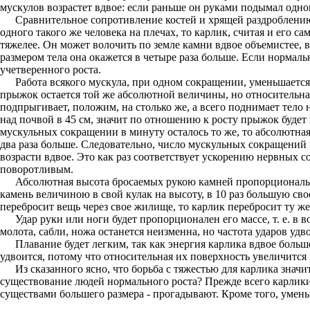
мускулов возрастет вдвое: если раньше он руками подымал одног
Сравнительное сопротивление костей и хрящей раздроблению
одного такого же человека на плечах, то карлик, считая и его с
тяжелее. Он может волочить по земле камни вдвое объемистее, 
размером тела она окажется в четыре раза больше. Если нормаль
учетверенного роста.
Работа всякого мускула, при одном сокращении, уменьшается 
прыжок остается той же абсолютной величины, но относительная
подпрыгивает, положим, на столько же, а всего поднимает тело 
над почвой в 45 см, значит по отношению к росту прыжок будет 
мускульных сокращении в минуту осталось то же, то абсолютная 
два раза больше. Следовательно, число мускульных сокращений 
возрасти вдвое. Это как раз соответствует ускорению нервных
поворотливым.
Абсолютная высота бросаемых рукою камней пропорционально
камень величиною в свой кулак на высоту, в 10 раз большую сво
перебросит вещь через свое жилище, то карлик перебросит ту ж
Удар руки или ноги будет пропорционален его массе, т. е. в 
молота, сабли, ножа останется неизменна, но частота ударов удв
Плавание будет легким, так как энергия карлика вдвое больш
удвоится, потому что относительная их поверхность увеличится в
Из сказанного ясно, что борьба с тяжестью для карлика значи
существование людей нормального роста? Прежде всего карлики
существами большего размера - прогадывают. Кроме того, умен