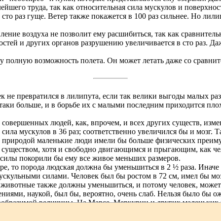
лейшего труда, так как относительная сила мускулов и поверхност
 сто раз гуще. Ветер также покажется в 100 раз сильнее. Но лил
ение воздуха не позволит ему расшибиться, так как сравнительн
 костей и других органов разрушению увеличивается в сто раз. Д
у полную возможность полета. Он может летать даже со сравнит
к не превратился в лилипута, если так велики выгоды малых ра
таки больше, и в борьбе их с малыми последним приходится пло
е совершенных людей, как, впрочем, и всех других существ, изм
аз, сила мускулов в 36 раз; соответственно увеличился бы и мозг
вой природой маленькие люди имели бы больше физических преиму
уществом, хотя и свободно двигающимся и прыгающим, как чело
 силы покорили бы ему все живое меньших размеров.
ере, то порода людская должна бы уменьшиться в 2 ½ раза. Инач
кульными силами. Человек был бы ростом в 72 см, имел бы мозг
животные также должны уменьшиться, и потому человек, может
иями, наукой, был бы, вероятно, очень слаб. Нельзя было бы ож
евообразимой величины. На Марсе, Меркурии и других маленьких
е препятствовали другие неблагоприятные условия: высокая или
, и т. д.