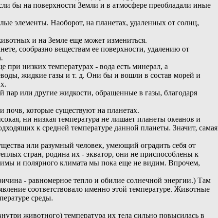
Если бы на поверхности Земли и в атмосфере преобладали иные
лые элементы. Наоборот, на планетах, удаленных от солнц,
 животных и на Земле еще может измениться.
нете, сообразно веществам ее поверхности, удалению от
.
е при низких температурах - вода есть минерал, а
оды, жидкие газы и т. д. Они бы и вошли в состав морей и
х.
й пар или другие жидкости, обращенные в газы, благодаря
и почв, которые существуют на планетах.
сокая, ни низкая температура не лишает планеты океанов и
подходящих к средней температуре данной планеты. Значит, самая
ущества или разумный человек, умеющий оградить себя от
еплых стран, родина их - экватор, они не приспособлены к
 зимы и полярного климата мы пока еще не видим. Впрочем,
ричина - равномерное тепло и обилие солнечной энергии.) Там
роявление соответствовало именно этой температуре. Животные
пературе среды.
нутри животного) температура их тела сильно повысилась в