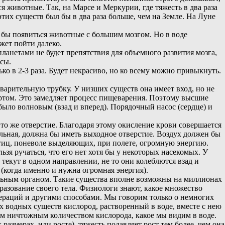
животные. Так, на Марсе и Меркурии, где тяжесть в два раза
этих существ был бы в два раза больше, чем на Земле. На Луне
 бы появиться животные с большим мозгом. Но в воде
жет пойти далеко.
 планетами не будет препятствия для объемного развития мозга,
сы.
ько в 2-3 раза. Будет некрасиво, но ко всему можно привыкнуть.
арительную трубку. У низших существ она имеет вход, но не
л ртом. Это замедляет процесс пищеварения. Поэтому высшие
ло волновым (взад и вперед). Порядочный насос (сердце) и
то же отверстие. Благодаря этому окисление крови совершается
льная, должна бы иметь выходное отверстие. Воздух должен бы
птиц, поневоле выделяющих, при полете, огромную энергию.
ьзя ручаться, что его нет хотя бы у некоторых насекомых. У
текут в одном направлении, не то они колеблются взад и
 (когда именно и нужна огромная энергия).
льным органом. Такие существа вполне возможны на миллионах
бразование своего тела. Физиологи знают, какое множество
ераций и другими способами. Мы говорим только о немногих
их водных существ кислород, растворенный в воде, вместе с нею
им ничтожным количеством кислорода, какое мы видим в воде.
азмерах, или росте), тяжесть подавляет рост тем более, чем она