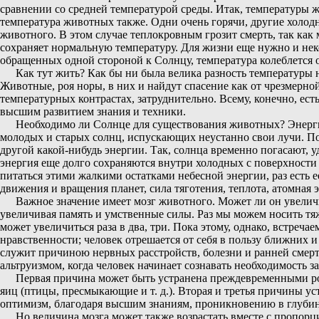
сравнении со средней температурой среды. Итак, температуры ж
температура животных также. Одни очень горячи, другие холодны
животного. В этом случае теплокровным грозит смерть, так как 
сохраняет нормальную температуру. Для жизни еще нужно и некот
обращенных одной стороной к Солнцу, температура колеблется от
Как тут жить? Как бы ни была велика разность температуры 
Животные, роя норы, в них и найдут спасение как от чрезмерно
температурных контрастах, затруднительно. Всему, конечно, ес
высшим развитием знания и техники.
Необходимо ли Солнце для существования животных? Энерги
молодых и старых солнц, испускающих неустанно свои лучи. По
другой какой-нибудь энергии. Так, солнца временно погасают, 
энергия еще долго сохраняются внутри холодных с поверхности 
питаться этими жалкими остатками небесной энергии, раз есть 
движения и вращения планет, сила тяготения, теплота, атомная э
Важное значение имеет мозг животного. Может ли он увеличит
увеличивая память и умственные силы. Раз мы можем носить тяж
может увеличиться раза в два, три. Пока этому, однако, встреча
нравственности; человек отрешается от себя в пользу ближних и
служит причиною нервных расстройств, болезни и ранней смерти
альтруизмом, когда человек начинает сознавать необходимость за
Первая причина может быть устранена преждевременными ро
яиц (птицы, пресмыкающие и т. д.). Вторая и третья причины 
оптимизм, благодаря высшим знаниям, проникновению в глубин
Но величина мозга может также возрастать вместе с пропорц