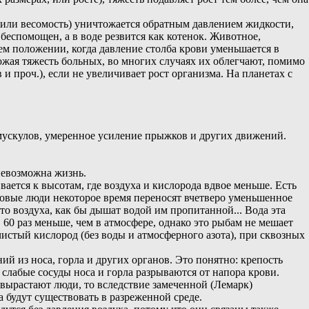
 (или весомость) уничтожается обратным давлением жидкости,
беспомощен, а в воде резвится как котенок. Животное,
ачем положении, когда давление столба крови уменьшается в
ожая тяжесть больных, во многих случаях их облегчают, помимо
и проч.), если не увеличивает рост организма. На планетах с
 мускулов, умеренное усиление прыжков и других движений.
 невозможна жизнь.
ается к высотам, где воздуха и кислорода вдвое меньше. Есть
оровые люди некоторое время переносят вчетверо уменьшенное
то воздуха, как бы дышат водой им пропитанной... Вода эта
60 раз меньше, чем в атмосфере, однако это рыбам не мешает
чистый кислород (без воды и атмосферного азота), при сквозных
й из носа, горла и других органов. Это понятно: крепость
 слабые сосуды носа и горла разрываются от напора крови.
вырастают люди, то вследствие замеченной (Лемарк)
 будут существовать в разреженной среде.