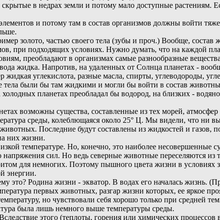
и скрытые в недрах земли и потому мало доступные растениям. 
элементов и потому там в состав организмов должны войти тяже
льше.
имер золото, частью своего тела (зубы и проч.) Вообще, состав
мов, при подходящих условиях. Нужно думать, что на каждой пла
овиям, преобладают в организмах самые разнообразные вещества
вода жидка. Напротив, на удаленных от Солнца планетах - вообщ
жидкая углекислота, разные масла, спирты, углеводороды, углев
е тела были бы там жидкими и могли бы войти в состав животны
 холодных планетах преобладал бы водород, на близких - водяно
нетах возможны существа, составленные из тех морей, атмосфер 
ратура среды, колеблющаяся около 25° Ц. Мы видели, что ни вы
 и животных. Последние будут составлены из жидкостей и газов, 
на них жизни.
зкой температуре. Но, конечно, это наиболее несовершенные с
о напряжения сил. Но ведь северные животные переселяются из т
 притом для немногих. Поэтому пышного цвета жизни в условиях
ой энергии.
у это? Родина жизни - экватор. В водах его началась жизнь. (П
температура первых животных, разгар жизни которых, ее яркое п
мпературу, но чувствовали себя хорошо только при средней тем
атура была лишь немного выше температуры среды.
следствие этого (теплоты, горения или химических процессов в