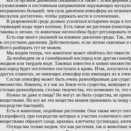
Кости органов движения связываются также с атмосферным дав
сухожилиями и постоянным напряжением окружающих мускулов. Ч
несравненно большей, чем сила давления атмосферы на незначи
мускулов достаточно, чтобы удержать кости в сочленениях.
В разреженной среде должно усилиться испарение воды в пот
теряющий воды через потение. Есть такие же растения (некотор
таковы и легкие, то животные неспособны будут регулировать те
Есть еще много указаний на влияние давления среды. Так, 
к отсутствию давления. Действительно, если легкие сквозные и 
Всего разбирать тут не можем.
Мы видим теперь, что животное может обойтись без тяжести 
Да необходим ли и газообразный кислород или другая газоо
жидком или твердом виде. Таковых известно в химии множество 
кислород будет постепенно поступать в кровь. Итак, получится 
других планетах, не имеющих атмосфер или имеющих их в очен
Состав атмосфер может быть очень разнообразным для сущест
множество. Наконец, и у нас на Земле есть существа, живущие 
столько разнообразия, столько творчества, что возможно то, чт
Нужна ли даже и пища? Не могут ли быть существа, не прини
веществами. Но все же эти вещества можем принимать за пищу ор
посредстве бактерий).
Есть и животные, подобные растениям. Они также могут пит
(хлорофилл), при посредстве которых и участии солнечного свет
веществами образует сахар, крахмал, клетчатку (углеводы), азо
Отсюда мы только видим, что как растения, так и животные