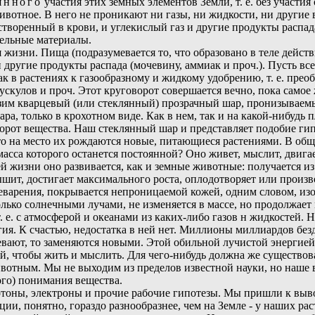
янного
участия этих земных элементов Земли, т. е. без участ
вотное. В него не проникают ни газы, ни жидкости, ни другие 
створенный в крови, и углекислый газ и другие продукты распад
тельные материалы.
 жизни. Пища (подразумевается то, что образовано в теле дейст
 другие продукты распада (мочевину, аммиак и проч.). Пусть вс
ак в растениях к газообразному и жидкому удобрению, т. е. пре
скулов и проч. Этот круговорот совершается вечно, пока самое 
зим кварцевый (или стеклянный) прозрачный шар, пронизываемы
а, только в крохотном виде. Как в нем, так и на какой-нибудь 
оворот вещества. Наш стеклянный шар и представляет подобие г
о на место их рождаются новые, питающиеся растениями. В обще
асса которого останется постоянной? Оно живет, мыслит, двигает
ей жизни оно развивается, как и земные животные: получается и
дышит, достигает максимального роста, оплодотворяет или произв
щеварения, покрывается непроницаемой кожей, одним словом, из
ько солнечными лучами, не изменяется в массе, но продолжает 
т. е. с атмосферой и океанами из каких-либо газов н жидкостей.
ргия. К счастью, недостатка в ней нет. Миллионы миллиардов бе
евают, то заменяются новыми. Этой обильной лучистой энергией
й, чтобы жить и мыслить. Для чего-нибудь должна же существова
тным. Мы не выходим из пределов известной науки, но наше воо
ого) понимания вещества.
ротоны, электроны и прочие рабочие гипотезы. Мы пришли к выв
ии, понятно, гораздо разнообразнее, чем на Земле - у наших ра