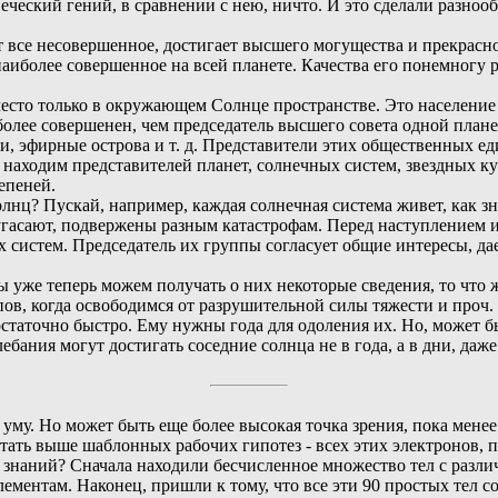
еческий гений, в сравнении с нею, ничто. И это сделали разноо
ет все несовершенное, достигает высшего могущества и прекрасн
наиболее совершенное на всей планете. Качества его понемногу 
есто только в окружающем Солнце пространстве. Это население 
олее совершенен, чем председатель высшего совета одной плане
 эфирные острова и т. д. Представители этих общественных ед
аходим представителей планет, солнечных систем, звездных куч
епеней.
лнц? Пускай, например, каждая солнечная система живет, как зн
угасают, подвержены разным катастрофам. Перед наступлением их
систем. Председатель их группы согласует общие интересы, дае
же теперь можем получать о них некоторые сведения, то что же
ов, когда освободимся от разрушительной силы тяжести и проч.
остаточно быстро. Ему нужны года для одоления их. Но, может б
бания могут достигать соседние солнца не в года, а в дни, даже
уму. Но может быть еще более высокая точка зрения, пока менее
ать выше шаблонных рабочих гипотез - всех этих электронов, п
тия знаний? Сначала находили бесчисленное множество тел с раз
элементам. Наконец, пришли к тому, что все эти 90 простых тел 