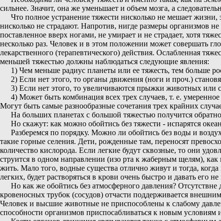
сильнее. Значит, она же уменьшает и объем мозга, а следователь
Что полное устранение тяжести нисколько не мешает жизни, 
нисколько не страдают. Напротив, нигде размеры организмов не 
поставленное вверх ногами, не умирает и не страдает, хотя тяж
несколько раз. Человек и в этом положении может совершать г
лекарственного (терапевтического) действия. Ослабленная тяжес
меньшей тяжестью должны наблюдаться следующие явления:
1) Чем меньше радиус планеты или ее тяжесть, тем больше ро
2) Если нет этого, то органы движения (ноги и проч.) станов
3) Если нет этого, то увеличиваются прыжки животных или 
4) Может быть комбинация всех трех случаев, т. е. умеренн
Могут быть самые разнообразные сочетания трех крайних случа
На больших планетах с большой тяжестью получится обратно
Но скажут: как можно обойтись без тяжести - испарятся океан
Разберемся по порядку. Можно ли обойтись без воды и воздух
такие горные селения. Дети, рожденные там, переносят превосх
количество кислорода. Если легкие будут сквозные, то они удо
струится в одном направлении (изо рта к жаберным щелям), как
жить. Мало того, водные существа отлично живут и тогда, когда
легких, будет растворяться в крови очень быстро и давать его 
Но как же обойтись без атмосферного давления? Отсутствне 
кровеносных трубок (сосудов) отчасти поддерживается внешним 
Человек и высшие животные не приспособлены к слабому давле
способности организмов приспосабливаться к новым условиям их