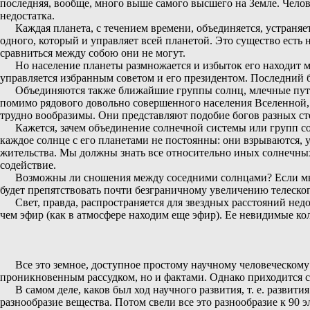
последняя, вообще, много выше самого высшего на Земле. Челов
недостатка.
Каждая планета, с течением времени, объединяется, устраня
одного, который и управляет всей планетой. Это существо есть 
сравниться между собою они не могут.
Но население планеты размножается и избыток его находит м
управляется избранным советом и его президентом. Последний б
Объединяются также ближайшие группы солнц, млечные пути,
помимо рядового довольно совершенного населения Вселенной, н
трудно вообразимы. Они представляют подобие богов разных ст
Кажется, зачем объединение солнечной системы или групп со
каждое солнце с его планетами не постоянны: они взрываются, 
жительства. Мы должны знать все относительно иных солнечных 
содействие.
Возможны ли сношения между соседними солнцами? Если мы у
будет препятствовать почти безграничному увеличению телескоп
Свет, правда, распространяется для звездных расстояний нед
чем эфир (как в атмосфере находим еще эфир). Ее невидимые коле
Все это земное, доступное простому научному человеческому 
проникновенным рассудком, но и фактами. Однако приходится ст
В самом деле, каков был ход научного развития, т. е. разви
разнообразие вещества. Потом свели все это разнообразие к 90 