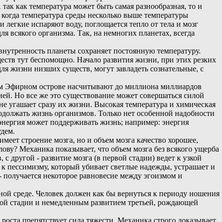
так как температура может быть самая разнообразная, то и
и, когда температура среды несколько выше температуры
и легкие испаряют воду, поглощается тепло от тела и мозг
я всякого организма. Так, на немногих планетах, всегда
 внутренность планеты сохраняет постоянную температуру.
еств тут беспомощно. Начало развития жизни, при этих резких
ля жизни низших существ, могут завладеть сознательные, с
ом Эфирном острове насчитывают до миллиона миллиардов
ей. Но все же это существование может совершаться силой
не угашает сразу их жизни. Высокая температура и химическая
родолжать жизнь организмов. Только нет особенной надобности
 энергия может поддерживать жизнь; например: энергия
удем.
меет строение мозга, но и объем мозга качество хорошее,
ову? Механика показывает, что объем мозга без всякого ущерба
 с другой - развитие мозга (в первой стадии) ведет к узкой
т к пессимизму, который убивает светлые надежды, устрашает и
- получается некоторое равновесие между эгоизмом и
й среде. Человек должен как бы вернуться к периоду ношения
орой стадии и немедленным развитием третьей, рождающей
оста препятствует сила тяжести. Механика строго доказывает,