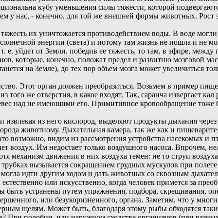
иональна кубу уменьшения силы тяжести, которой подвергаются 
чем у нас, - конечно, для той же внешней формы животных. Рост 
 тяжесть их уничтожается противодействием воды. В воде могли
 солнечной энергии (света) и потому там жизнь не пошла и не мо
. е. уйдет от Земли, победив ее тяжесть, то там, в эфире, между
нов, которые, конечно, положат предел и развитию мозговой мас
танется на Земле), до тех пор объем мозга может увеличиться тол
во. Этот орган должен преобразиться. Возьмем в пример пищев
 того же отверстия, в какое входят. Так, саранча извергает ка
вес над не имеющими его. Примитивное кровообращение тоже бы
 извлекая из него кислород, выделяют продукты дыхания через 
орода животному. Дыхательная камера, так же как и пищеварите
 это возможно, видим из рассмотрения устройства насекомых и 
ет воздух. Им недостает только воздушного насоса. Впрочем, нел
 механизм движения в них воздуха темен: не то струи воздуха 
их трубках вызывается сокращением грудных мускулов при полете
могла идти другим ходом и дать животных со сквозным дыхате
 естественно или искусственно, когда человек примется за прео
ы быть устранены путем упражнения, подбора, скрещивания, оп
вершенного, или безукоризненного, органа. Заметим, что у мног
берным щелям. Может быть, благодаря этому рыбы обходятся так
е? При подобии, или наружном сходстве организмов (при разных р