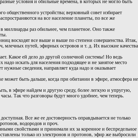
бразные условия и обильные времена, в которых не могло быть
ого общественного устройства; верховный совет избирает
распространяются на все население планеты, по все же
в миллиарды раз обильнее, чем планетное. Оно также
ты.
иниц восходят все выше и выше по степени совершенства. Итак,
, млечных путей, эфирных островов и т. д. Их высокие качества
ает. Какое ей дело до другой солнечной системы! Но ведь
 надо искать для населения подходящее и не занятое место
т нужные сведения, направляет куда надо и оказывает
 может быть дальше, когда при обитании в эфире, атмосфера не
ыть, в эфире найдем и другую среду, более легкую и упругую,
 часы. Так что разговоры будут много удобнее, чем теперь.
 доступная. Все же ее достоверность оправдывается не только
ротонов, водородов и проч.
личными свойствами и принимали их за коренное и беспредельное
составлены только из электронов и протонов, эфир же выбросили