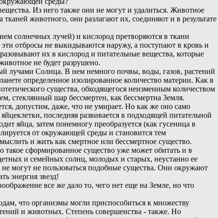
ия окружающей среды?
вещества. Из него также они не могут и удалиться. Животное
а тканей животного, они разлагают их, соединяют и в результате
вием солнечных лучей) и кислород претворяются в ткани
е эти отбросы не выкидываются наружу, а поступают в кровь и
образовывают их в кислород и питательные вещества, которые
животное не будет разрушено.
й лучами Солнца. В нем немного почвы, воды, газов, растений
планете определенное изолированное количество материи. Как в
ипотетического существа, обходящегося неизменным количеством
м, стеклянный шар бессмертен, как бессмертна Земля.
ся, допустим, даже, что не умирает. Но как же оно само
з яйцеклетки, последняя развивается в подходящей питательной
одит яйца, затем понемногу преобразуется (как гусеница в
олируется от окружающей среды и становится тем
мыслить и жить как смертное или бессмертное существо.
 Но такое сформированное существо уже может обитать и в
здетных и семейных солнц, молодых и старых, неустанно ее
 не могут не пользоваться подобные существа. Они окружают
ть энергия звезд!
бражение все же дало то, чего нет еще на Земле, но что
одам, что организмы могли приспособиться к множеству
стений и животных. Степень совершенства - также. Но