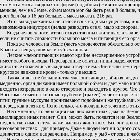
что масса мозга сходных по форме (подобных) животных пропорц
меньше, чем на Земле, объем мозга мог бы быть раз в 8 больше, 
рост был бы в 16 раз больше, а масса мозга в 216 раз.
Этот вывод механики не относится к водным существам, ибо
невозможна индустрия (нельзя разводить огня), мало кислорода,
Когда человек поселится в искусственных жилищах, в эфире, т
если не считать сложности большого мозга и питающих его орга
Пока же человек на Земле (часть человечества обязательно ос
Красота - вещь условная и субъективная.
Легкие млекопитающих имеют крайне несовершенное устройст
имеет особого выхода. Переваренные остатки пищи выделяются из
животные обзавелись выходным отверстием. Они взяли тем пере
круговое движение крови - только у высших.
Также и легкие большинства млекопитающих, вбирая воздух и
медленно, орган дыхания имеет большой объем и дает мало кисл
входить непрерывно в одно отверстие и выходить в другое. Что
Насекомые имеют сквозные трубочки (трахеи), через которые теч
птиц грудные мускулы пронизывают подобными же трубками, хотя
вперед, как в легких. Ясно только, что воздушное течение в эт
Несомненно, что эволюция высших животных даже на Земле 
миллиардов иных планет. Они, может быть, появятся и на Земле:
недостатков имеют тела даже высших животных. Все они должн
несовершенствах - для примера. Даже у людей нет ни одного со
движется в одном направлении. Например, у рыб - от зева к жа
Необходима ли человеку тяжесть и именно такая, как на Земл