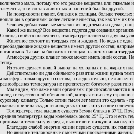
количество мало, потому что это редкие вещества или тяжелые 
элементы, то и состав животных и растений был бы другой.
На поверхности планет, близких к солнцам, больше тяжелых 
вошли бы в организмы более легкие вещества, так как там их бо
Человек добыл тяжелые металлы из недр земли и сделал, напр
Какой же вывод? Все вещества годятся для создания организ
Солнца, свойств последнего, температуре планеты и другим усл
Животное состоит из твердых тел и жидких. Но ведь не одна 
преобладающие жидкие вещества имеют другой состав; например 
организмов. Также на близких к солнцам планетах наши тверды
Атмосфера других планет также может иметь иной состав. На
теплу.
Из этого сделаем новый вывод: на холодных и на жарких пла
Действительно ли для обильного развития жизни нужна темпе
атмосфер - только другого состава, а следовательно, не лишает
разнообразная температура не препятствует богатому развитию 
Мы видим, что даже наши организмы приспосабливаются к ни
холода искусственной обстановкой, которая стоит ему страшног
суровому климату. Только сотни тысяч лет могли это сделать -
главная причина скудости холодных стран - отсутствие солнечн
Температура тела высших существ Земли близка к 37°Ц. Почем
средняя температура воды колебалась около 25° Ц. Это и есть 
принимали температуру среды, выносили и низкую и высокую те
Благодаря слабой энергии жизни первых существ, их темпер
Но явились теплокровные с могучими проявлениями жизни. В