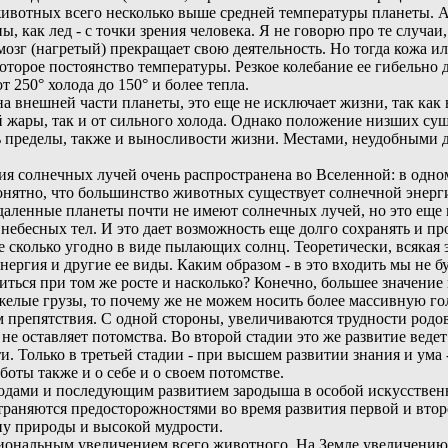
ивотных всего несколько выше средней температуры планеты. А 
, как лед - с точки зрения человека. Я не говорю про те случа
мозг (нагретый) прекращает свою деятельность. Но тогда кожа ил
орое постоянство температуры. Резкое колебание ее гибельно дл
 250° холода до 150° и более тепла.
на внешней части планеты, это еще не исключает жизни, так как
й жары, так и от сильного холода. Однако положение низших сущ
ть пределы, также и выносливости жизни. Местами, неудобными д
я солнечных лучей очень распространена во Вселенной: в одн
нятно, что большинство животных существует солнечной энерги
удаленные планеты почти не имеют солнечных лучей, но это еще 
небесных тел. И это дает возможность еще долго сохранять и п
ее сколько угодно в виде пылающих солнц. Теоретически, всякая
нергия и другие ее виды. Каким образом - в это входить мы не б
ься при том же росте и насколько? Конечно, большее значение и
елые грузы, то почему же не можем носить более массивную гол
ем препятствия. С одной стороны, увеличиваются трудности родов,
 не оставляет потомства. Во второй стадии это же развитие веде
. Только в третьей стадии - при высшем развитии знания и ума 
боты также и о себе и о своем потомстве.
дами и последующим развитием зародыша в особой искусственно
устраняются предосторожностями во время развития первой и вт
у природы и высокой мудрости.
иональным увеличением всего животного. На Земле увеличению р