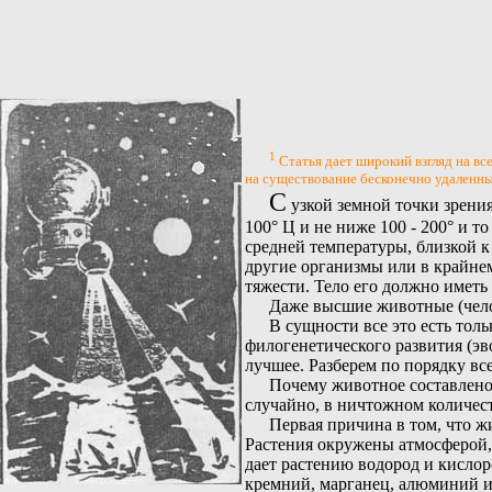
1
Статья дает широкий взгляд на вс
на существование бесконечно удаленны
С
узкой земной точки зрения
100° Ц и не ниже 100 - 200° и т
средней температуры, близкой к
другие организмы или в крайнем
тяжести. Тело его должно иметь
Даже высшие животные (челов
В сущности все это есть тол
филогенетического развития (эв
лучшее. Разберем по порядку вс
Почему животное составлено и
случайно, в ничтожном количеств
Первая причина в том, что ж
Растения окружены атмосферой,
дает растению водород и кислоро
кремний, марганец, алюминий и 