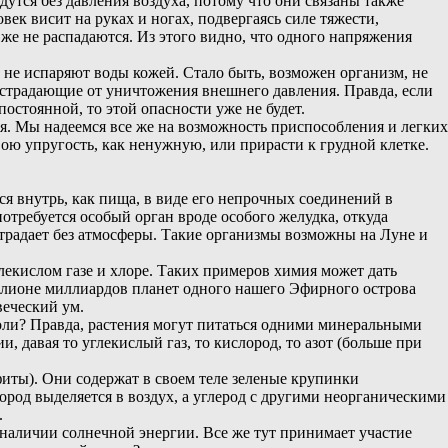
дутся без давления воздуха, потому что они связаны также
к висит на руках и ногах, подвергаясь силе тяжести,
е не распадаются. Из этого видно, что одного напряжения
 не испаряют воды кожей. Стало быть, возможен организм, не
 страдающие от уничтожения внешнего давления. Правда, если
остоянной, то этой опасности уже не будет.
я. Мы надеемся все же на возможность приспособления и легких
вою упругость, как ненужную, или прирасти к грудной клетке.
я внутрь, как пища, в виде его непрочных соединений в
отребуется особый орган вроде особого желудка, откуда
 страдает без атмосферы. Такие организмы возможны на Луне и
лекислом газе и хлоре. Таких примеров химия может дать
иллионе миллиардов планет одного нашего Эфирного острова
веческий ум.
соли? Правда, растения могут питаться одними минеральными
 давая то углекислый газ, то кислород, то азот (больше при
иты). Они содержат в своем теле зеленые крупинки
лород выделяется в воздух, а углерод с другими неорганическими
.
наличии солнечной энергии. Все же тут принимает участие