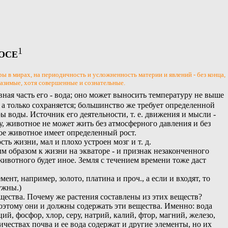
1
ОСЕ
ры в мирах, на периодичность и усложненность материи и явлений - без конца,
азимые, хотя совершенные и сознательные.
вная часть его - вода; оно может выносить температуру не выше
, а только сохраняется; большинство же требует определенной
 воды. Источник его деятельности, т. е. движения и мысли -
, животное не может жить без атмосферного давления и без
лое животное имеет определенный рост.
 жизни, мал и плохо устроен мозг и т. д.
ым образом к жизни на экваторе - и признак незаконченного
животного будет иное. Земля с течением времени тоже даст
ент, например, золото, платина и проч., а если и входят, то
ужны.)
ещества. Почему же растения составлены из этих веществ?
оэтому они и должны содержать эти вещества. Именно: вода
ий, фосфор, хлор, серу, натрий, калий, фтор, магний, железо,
ичествах почва и ее вода содержат и другие элементы, но их