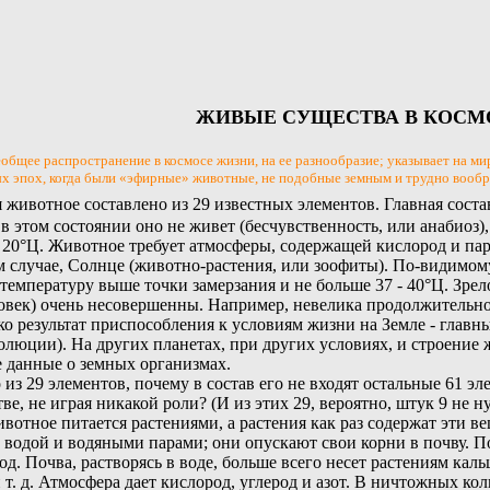
ЖИВЫЕ СУЩЕСТВА В КОСМ
еобщее распространение в космосе жизни, на ее разнообразие; указывает на ми
х эпох, когда были «эфирные» животные, не подобные земным и трудно вообр
 животное составлено из 29 известных элементов. Главная соста
о в этом состоянии оно не живет (бесчувственность, или анабиоз)
 20°Ц. Животное требует атмосферы, содержащей кислород и пары
 случае, Солнце (животно-растения, или зоофиты). По-видимому
 температуру выше точки замерзания и не больше 37 - 40°Ц. Зре
ек) очень несовершенны. Например, невелика продолжительность
ько результат приспособления к условиям жизни на Земле - главн
олюции). На других планетах, при других условиях, и строение 
е данные о земных организмах.
з 29 элементов, почему в состав его не входят остальные 61 элем
е, не играя никакой роли? (И из этих 29, вероятно, штук 9 не н
ивотное питается растениями, а растения как раз содержат эти в
 водой и водяными парами; они опускают свои корни в почву. П
д. Почва, растворясь в воде, больше всего несет растениям кальц
т. д. Атмосфера дает кислород, углерод и азот. В ничтожных кол