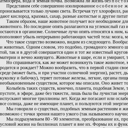
атмосфера, вода и земная почва. Возможна ли жизнь без
посто
Представим себе совершенно изолированное
особенное
жи
пронизывается только лучами света. Встречая тут хлорофилл, ра
дают кислород, крахмал, сахар, разные азотистые и другие пита
Таким образом, наше животное получает все необходимое для
животного. Но последние опять разлагаются на углекислый газ и
остаются в организме. Солнечные лучи опять относятся к ним, к
пополняют убыль непрерывно работающих частей тела: мозга, му
Что такое существо возможно, видим из следующего. Вообра
и животных. Одним словом, это подобно, громадного земного шар
той, так и в другой совершается один и тот же известный круг
материи и вечно живущего. Животные в шаре, если и умирают, т
Но спрашивается, как же может возникнуть такое животное, м
родится и рождает? Можно вообразить, что в первой стадии сво
среде (может быть, и при участии солнечной энергии), растет, 
куколку и бабочку), теряет потовые железы, легкие, органы пи
необыкновенным существом, которое мы описали. Оно живет тол
Колыбель таких существ, конечно, планета, подобная Земле, 
пустоте, в эфире, даже без тяжести, лишь была бы лучистая эне
испускают многие триллионы лет. Когда же погасают или ослаб
все солнца, даже не имеющие планет, и пользуются этой энергие
Мы говорили о существах, подобных земным растениям и живо
возможно с точки зрения нашего узкого (так называемого научн
Мы подразумеваем 80 - 90 элементов, преобразование их, п
условий жизни на биллионах планет и вне их. Формы их и функц