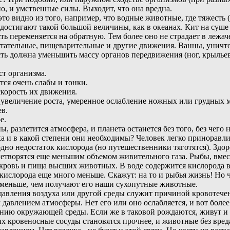
но, и умственные силы. Выходит, что она вредна.
это видно из того, например, что водные животные, где тяжесть
достигают такой большой величины, как в океанах. Кит на суше 
есть переменяется на обратную. Тем более оно не страдает в леж
лотательные, пищеварительные и другие движения. Ванны, уничт
ть должна уменьшить массу органов передвижения (ног, крыльев 
ст организма.
ятся очень слабы и тонки.
скорость их движения.
ое увеличение роста, умеренное ослабление ножных или грудных
ев.
е.
ы, разлетится атмосфера, и планета останется без того, без чего
а и в какой степени они необходимы? Человек легко приноравлив
одно недостаток кислорода (но путешественники тяготятся). Зд
влетворятся еще меньшим объемом живительного газа. Рыбы, вмес
 кровь и пища высших животных. В воде содержится кислорода в 
 кислорода еще много меньше. Скажут: на то и рыбья жизнь! Но 
не меньше, чем получают его наши сухопутные животные.
давления воздуха или другой среды служит причиной кровотечени
давлением атмосферы. Нет его или оно ослабляется, и вот более
нию окружающей среды. Если же в таковой рождаются, живут и 
 кровеносные сосуды становятся прочнее, и животные без вреда