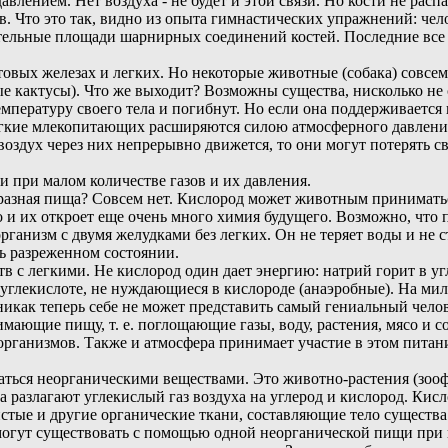
лением. Нет воздуха - не будет и этой связи. Но кости не распа
то это так, видно из опыта гимнастических упражнений: челове
тельные площади шарнирных соединений костей. Последние все ж
овых железах и легких. Но некоторые животные (собака) совсем
ые кактусы). Что же выходит? Возможны существа, нисколько не
мпературу своего тела и погибнут. Но если она поддерживается п
легкие млекопитающих расширяются силою атмосферного давлени
воздух через них непрерывно движется, то они могут потерять с
и при малом количестве газов и их давления.
бразная пища? Совсем нет. Кислород может животным приниматьс
и их откроет еще очень много химия будущего. Возможно, что п
организм с двумя желудками без легких. Он не теряет воды и не
ь разреженном состоянии.
в с легкими. Не кислород один дает энергию: натрий горит в уг
в углекислоте, не нуждающиеся в кислороде (анаэробные). На м
о никак теперь себе не может представить самый гениальный чело
мающие пищу, т. е. поглощающие газы, воду, растения, мясо и 
ганизмов. Также и атмосфера принимает участие в этом питании,
аться неорганическими веществами. Это животно-растения (зооф
а разлагают углекислый газ воздуха на углерод и кислород. Кис
тистые и другие органические ткани, составляющие тело существа
 могут существовать с помощью одной неорганической пищи при 