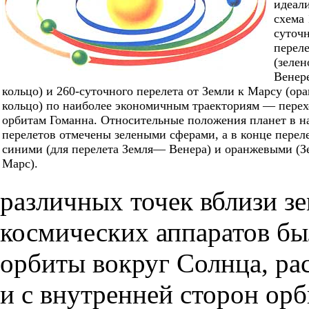
идеал
схема 
суточ
переле
(зелен
Венере
кольцо) и 260-суточного перелета от Земли к Марсу (ор
кольцо) по наиболее экономичным траекториям — пере
орбитам Гоманна. Относительные положения планет в н
перелетов отмечены зелеными сферами, а в конце пере
синими (для перелета Земля— Венера) и оранжевыми (
Марс).
различных точек вблизи з
космических аппаратов б
орбиты вокруг Солнца, ра
и с внутренней сторон ор