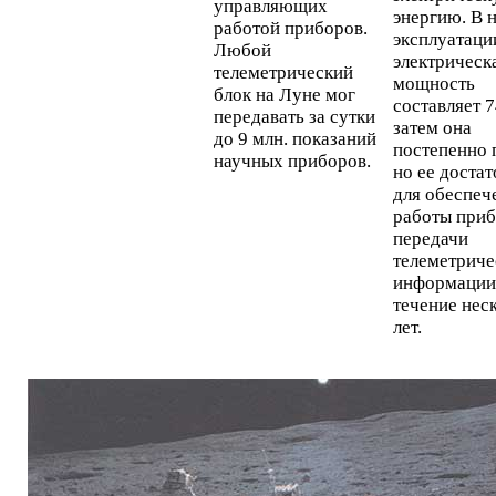
управляющих
энергию. В 
работой приборов.
эксплуатаци
Любой
электрическ
телеметрический
мощность
блок на Луне мог
составляет 7
передавать за сутки
затем она
до 9 млн. показаний
постепенно 
научных приборов.
но ее доста
для обеспеч
работы приб
передачи
телеметриче
информации
течение нес
лет.