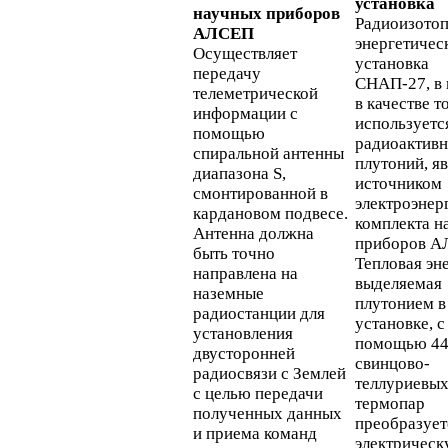
установка
научных приборов
Радиоизото
АЛСЕП
энергетичес
Осуществляет
установка
передачу
СНАП-27, в 
телеметрической
в качестве т
информации с
используетс
помощью
радиоактив
спиральной антенны
плутоний, я
диапазона S,
источником
смонтированной в
электроэнер
кардановом подвесе.
комплекта н
Антенна должна
приборов А
быть точно
Тепловая эн
направлена на
выделяемая
наземные
плутонием в
радиостанции для
установке, с
установления
помощью 4
двусторонней
свинцово-
радиосвязи с Землей
теллуриевы
с целью передачи
термопар
полученных данных
преобразует
и приема команд
электричес