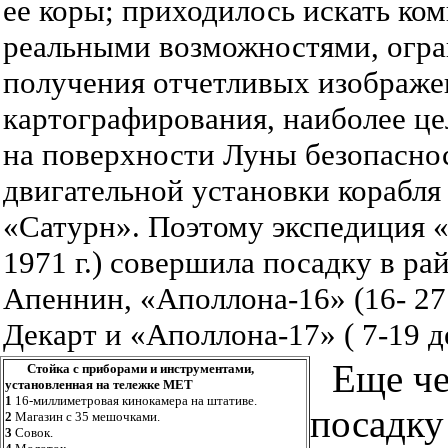
ее коры; приходилось искать к
реальными возможностями, огр
получения отчетливых изображе
картографирования, наиболее ц
на поверхности Луны безопасно
двигательной установки корабля
«Сатурн». Поэтому экспедиция «
1971 г.) совершила посадку в ра
Апеннин, «Аполлона-16» (16- 27 а
Декарт и «Аполлона-17» ( 7-19 де
Еще че
Стойка с приборами и инструментами,
установленная на тележке МЕТ
1
16-миллиметровая кинокамера на штативе.
посадку
2
Магазин с 35 мешочками.
3
Совок.