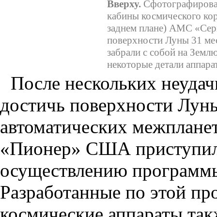
Вверху.
Сфотографирован
кабины космического кор
заднем плане) АМС «Сер
поверхности Луны 31 мес
забрали с собой на Земл
некоторые детали аппарат
После нескольких неуда
достичь поверхности Лун
автоматических межплане
«Пионер» США приступил
осуществлению программ
Разработанные по этой пр
космические аппараты так