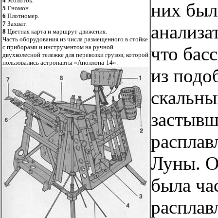
4
Молоток.
них бы
5
Гномон.
6
Плотномер.
7
Захват.
анализа
8
Цветная карта и маршрут движения.
Часть оборудования из числа размещенного в стойке
с приборами и инструментом на ручной
что бас
двухколесной тележке для перевозки грузов, которой
пользовались астронавты «Аполлона-14».
из подо
скальны
застывш
расплав
Луны. О
была ча
расплавл