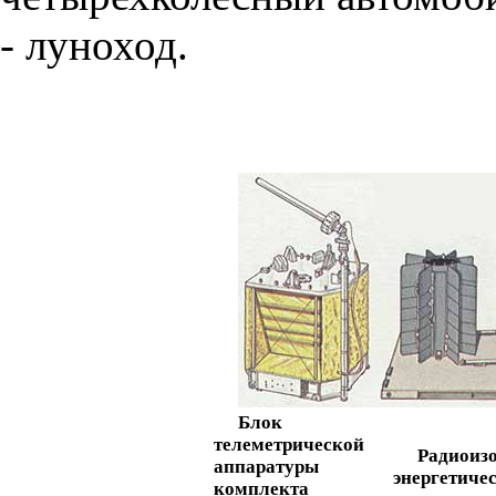
- луноход.
Блок
телеметрической
Радиоиз
аппаратуры
энергетиче
комплекта