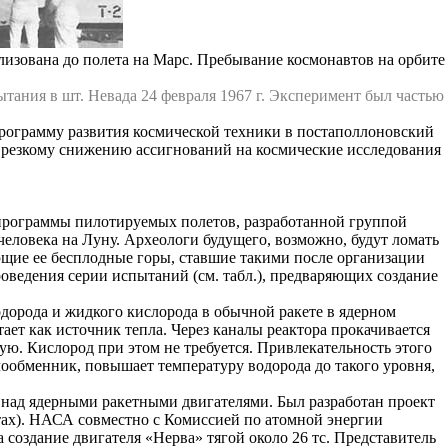
лизована до полета на Марс. Пребывание космонавтов на орбите
тания в шт. Невада 24 февраля 1967 г. Эксперимент был частью
рограмму развития космической техники в постаполлоновский
к резкому снижению ассигнований на космические исследования
программы пилотируемых полетов, разработанной группой
еловека на Луну. Археологи будущего, возможно, будут ломать
ющие ее бесплодные горы, ставшие такими после организации
ведения серии испытаний (см. табл.), предваряющих создание
дорода и жидкого кислорода в обычной ракете в ядерном
ает как источник тепла. Через каналы реактора прокачивается
. Кислород при этом не требуется. Привлекательность этого
еплообменник, повышает температуру водорода до такого уровня,
 над ядерными ракетными двигателями. Был разработан проект
атах). НАСА совместно с Комиссией по атомной энергии
оздание двигателя «Нерва» тягой около 26 тс. Представитель