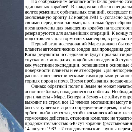
По соображениям безопасности было решено соз
одинаковых кораблей. В каждом корабле в специаль
долговременных орбитальных станций, совершает п
околоземную орбиту 12 ноября 1981 г. (согласно од
своими передними частями, как только будут сброш
предназначены для выведения корабля на траекторию
резервируются для дальнейших операций. К концу 
подготовлены для тормозных маневров, в результат
Первый этап исследований Марса должен бы сост
планеты автоматических зондов для проведения до
Когда результаты исследований будут проанализиро
спускаемых аппаратах, подобных посадочной ступен
как участники экспедиции, оставшиеся в основные 
поверхности планеты и ее атмосферы. Для непосре
располагают электрическими самоходными установк
горных пород и почв. Время пребывания посадочных
Однако обратный полет к Земле не может начать
основные блоки, находящиеся на орбитах. Необходи
три планеты - Марс, Венера и Земля - не займут оп
выходит из строя, все 12 членов экспедиции могут 
быть запущены в строго определенное время, чтобы
орбита выбирается так, чтобы космический комплекс
тормозящее действие, отклонив комплекс на траектор
продолжительностью 640 сут корабли (расстыкован
14 августа 1983 г. Исследовательские группы перех