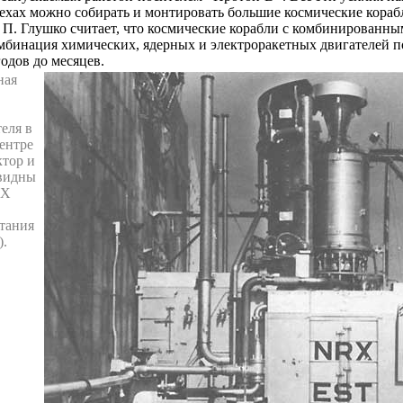
хах можно собирать и монтировать большие космические кораб
. П. Глушко считает, что космические корабли с комбинирован
омбинация химических, ядерных и электроракетных двигателей 
одов до месяцев.
ная
еля в
ентре
ктор и
 видны
RX
ытания
).