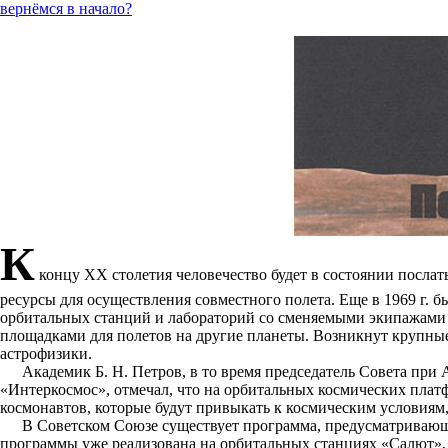
вернёмся в начало?
К
концу XX столетия человечество будет в состоянии посла
ресурсы для осуществления совместного полета. Еще в 1969 г. 
орбитальных станций и лабораторий со сменяемыми экипажами к
площадками для полетов на другие планеты. Возникнут крупны
астрофизики.
Академик Б. Н. Петров, в то время председатель Совета пр
«Интеркосмос», отмечал, что на орбитальных космических плат
космонавтов, которые будут привыкать к космическим условиям,
В Советском Союзе существует программа, предусматривающа
программы уже реализована на орбитальных станциях «Салют», 