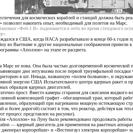
спечения для космических кораблей и станций должна быть реа
» позволит накопить опыт, необходимый для полетов на Марс.
ановки «Феб-1 В» поднимается в небо во время стендового испы
р».
ждался в США, когда НАСА разрабатывало в конце 60-х годов п
ойну во Вьетнаме и другие национальные соображения привели 
ограммы «Аполлон» на этапе ее расцвета.
а Марс не нова. Она была частью долговременной космической 
ьяняющие дни энтузиазма после первой триумфальной посадки ч
рриторию в шт. Невада, названную «полем болванов», и окружа
омной энергии США Испытательного центра ядерных ракет и про
ных образцов ядерных двигателей.
аточно прост. Вместо камеры сгорания для сжигания жидкого во
опливной композицией графит - обогащенный уран, который работ
авлении, образующий при нагревании мощную истекающую струю
ый и более дорогой) состоит в том, что реактор, действуя как т
тот процесс представлен на рисунке).
абля «Аполлон» на Луну было рекомендовано продолжать работы
lication — ядерный двигатель для применения на ракетных аппар
женерал корпорейшн» и «Вестингауз электрик корпорейшн» на с