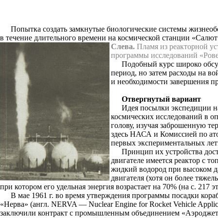
Попытка создать замкнутые биологические системы жизнеобе
в течение длительного времени на космической станции «Салют
Слева.
Пламя из реакторной уст
программы исследований «Рове
Подобный курс широко обсу
период, но затем расходы на в
и необходимости завершения пр
Отвергнутый вариант
Идея посылки экспедиции н
космических исследований в оп
голову, изучая заброшенную те
здесь НАСА и Комиссией по ат
первых экспериментальных лет
Принцип их устройства дост
двигателе имеется реактор с т
жидкий водород при высоком д
двигателя (хотя он более тяжел
при котором его удельная энергия возрастает на 70% (на с. 217 э
В мае 1961 г. во время утверждения программы посадки кор
«Нерва» (англ. NERVA — Nuclear Engine for Rocket Vehicle App
заключили контракт с промышленным объединением «Аэроджет д