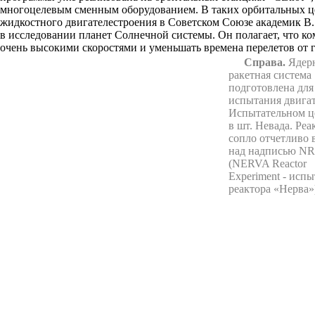
многоцелевым сменным оборудованием. В таких орбитальных це
жидкостного двигателестроения в Советском Союзе академик В
в исследовании планет Солнечной системы. Он полагает, что к
очень высокими скоростями и уменьшать времена перелетов от г
Справа.
Ядер
ракетная система
подготовлена для
испытания двигат
Испытательном ц
в шт. Невада. Реа
сопло отчетливо
над надписью N
(NERVA Reactor
Experiment - исп
реактора «Нерва»