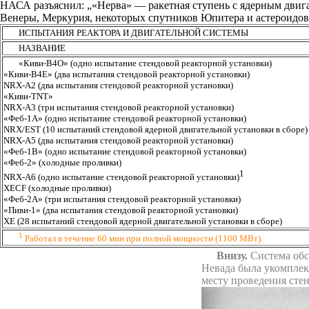
НАСА разъяснил: „«Нерва» — ракетная ступень с ядерным двига
Венеры, Меркурия, некоторых спутников Юпитера и астероидов. 
ИСПЫТАНИЯ РЕАКТОРА И ДВИГАТЕЛЬНОЙ СИСТЕМЫ
НАЗВАНИЕ
«Киви-В4О» (одно испытание стендовой реакторной установки)
«Киви-В4Е» (два испытания стендовой реакторной установки)
NRX-A2 (два испытания стендовой реакторной установки)
«Киви-TNT»
NRX-A3 (три испытания стендовой реакторной установки)
«Феб-1А» (одно испытание стендовой реакторной установки)
NRX/EST (10 испытаний стендовой ядерной двигательной установки в сборе)
NRX-A5 (два испытания стендовой реакторной установки)
«Феб-1В» (одно испытание стендовой реакторной установки)
«Феб-2» (холодные проливки)
1
NRX-A6 (одно испытание стендовой реакторной установки)
XECF (холодные проливки)
«Феб-2А» (три испытания стендовой реакторной установки)
«Пиви-1» (два испытания стендовой реакторной установки)
ХЕ (28 испытаний стендовой ядерной двигательной установки в сборе)
1
Работал в течение 60 мин при полной мощности (1100 МВт).
Внизу.
Система обс
Невада была укомплек
месту проведения сте