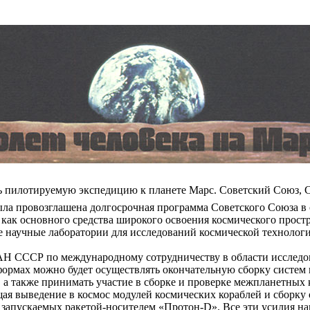
ть пилотируемую экспедицию к планете Марс. Советский Союз,
была провозглашена долгосрочная программа Советского Союза в
ак основного средства широкого освоения космического простр
е научные лаборатории для исследований космической технолог
и АН СССР по международному сотрудничеству в области исследо
формах можно будет осуществлять окончательную сборку систем 
 а также принимать участие в сборке и проверке межпланетных 
я выведение в космос модулей космических кораблей и сборку 
запускаемых ракетой-носителем «Протон-D». Все эти усилия на