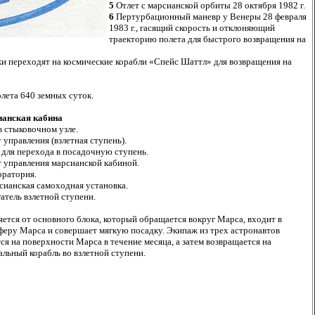
5
Отлет с марсианской орбиты 28 октября 1982 г.
6
Пертурбационный маневр у Венеры 28 февраля
1983 г., гасящий скорость и отклоняющий
траекторию полета для быстрого возвращения на
жи переходят на космические корабли «Спейс Шаттл» для возвращения на
лета 640 земных суток.
анская кабина
в стыковочном узле.
 управления (взлетная ступень).
для перехода в посадочную ступень.
 управления марсианской кабиной.
ратория.
ианская самоходная установка.
атель взлетной ступени.
яется от основного блока, который обращается вокруг Марса, входит в
феру Марса и совершает мягкую посадку. Экипаж из трех астронавтов
ся на поверхности Марса в течение месяца, а затем возвращается на
альный корабль во взлетной ступени.