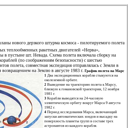
планы нового дерзкого штурма космоса - пилотируемого полета
ных теплообменных ракетных двигателей «Нерва»,
 в пустыне шт. Невада. Схема полета включала сборку на
кораблей (по соображениям безопасности) с шестью
нтов полета, совместная экспедиция отправлялась с Земли в
. и возвращением на Землю в августе 1983 г.
График полета на Марс
1
Два экспедиционных корабля стыкуются на
околоземной орбите.
2
Выведение на траекторию полета к Марсу,
близкую к гомановской траектории, 12 ноября
1981 г.
3
Корабли выводятся на 24-часовую
эллиптическую орбиту вокруг Марса 9 августа
1982 г.
4
Период исследования Марса, включающий
запуски автоматических зондов и высадку на
поверхность планеты групп в составе трех
астронавтов из каждого корабля.