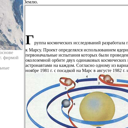
Землю.
Г
руппа космических исследований разработала 
к Марсу. Проект определялся использованием ядер
основе
первоначальные испытания которых были проведены
г. фирмой
околоземной орбите двух одинаковых космических 
астронавтами на каждом. Согласно одному из вариа
льные
ноябре 1981 г. с посадкой на Марс в августе 1982 г