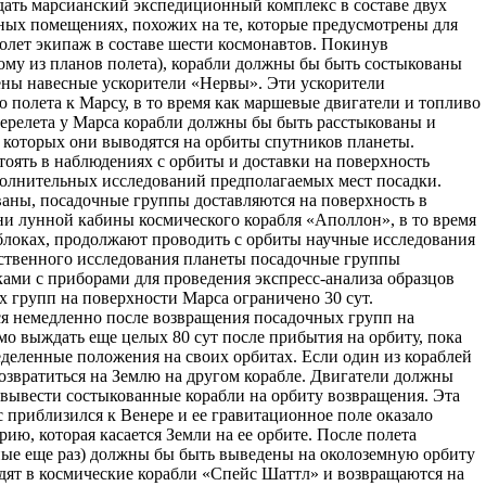
дать марсианский экспедиционный комплекс в составе двух
ных помещениях, похожих на те, которые предусмотрены для
олет экипаж в составе шести космонавтов. Покинув
ному из планов полета), корабли должны бы быть состыкованы
ены навесные ускорители «Нервы». Эти ускорители
 полета к Марсу, в то время как маршевые двигатели и топливо
перелета у Марса корабли должны бы быть расстыкованы и
е которых они выводятся на орбиты спутников планеты.
оять в наблюдениях с орбиты и доставки на поверхность
полнительных исследований предполагаемых мест посадки.
ваны, посадочные группы доставляются на поверхность в
и лунной кабины космического корабля «Аполлон», в то время
блоках, продолжают проводить с орбиты научные исследования
дственного исследования планеты посадочные группы
ами с приборами для проведения экспресс-анализа образцов
 групп на поверхности Марса ограничено 30 сут.
ся немедленно после возвращения посадочных групп на
мо выждать еще целых 80 сут после прибытия на орбиту, пока
ределенные положения на своих орбитах. Если один из кораблей
возвратиться на Землю на другом корабле. Двигатели должны
 вывести состыкованные корабли на орбиту возвращения. Эта
 приблизился к Венере и ее гравитационное поле оказало
ию, которая касается Земли на ее орбите. После полета
ные еще раз) должны бы быть выведены на околоземную орбиту
одят в космические корабли «Спейс Шаттл» и возвращаются на