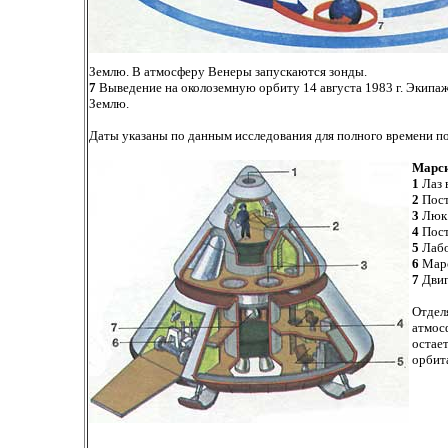
Землю. В атмосферу Венеры запускаются зонды.
7
Выведение на околоземную орбиту 14 августа 1983 г. Экипа
Землю.
Даты указаны по данным исследования для полного времени по
Марси
1
Лаз 
2
Пост
3
Люк 
4
Пост
5
Лабо
6
Марс
7
Двиг
Отдел
атмос
остает
орбит