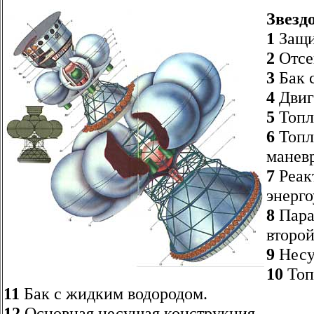
Звезд
1
Защи
2
Отсек
3
Бак 
4
Двиг
5
Топл
6
Топл
манев
7
Реак
энерго
8
Пара
второй
9
Несу
10
Топ
11
Бак с жидким водородом.
12
Основная несущая конструкция.