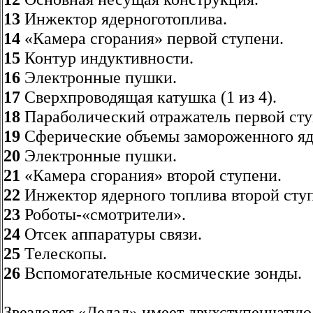
13
Инжектор ядерноготоплива.
14
«Камера сгорания» первой ступени.
15
Контур индуктивности.
16
Электронные пушки.
17
Сверхпроводящая катушка (1 из 4).
18
Параболический отражатель первой сту
19
Сферические объемы замороженного яд
20
Электронные пушки.
21
«Камера сгорания» второй ступени.
22
Инжектор ядерного топлива второй сту
23
Роботы-«смотрители».
24
Отсек аппаратуры связи.
25
Телескопы.
26
Вспомогательные космические зонды.
Звездолет «Дедал» имеет двухступенчатую