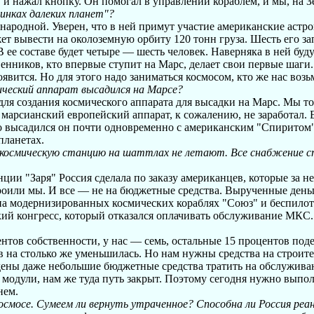
 и нажал кнопку. Он помогал в управлении кораблем, и мы, на Зе
инках далеких планет"?
ародной. Уверен, что в ней примут участие американские астро
 вывести на околоземную орбиту 120 тонн груза. Шесть его зап
ее составе будет четыре — шесть человек. Наверняка в ней буду
венников, кто впервые ступит на Марс, делает свои первые шаги.
явится. Но для этого надо заниматься космосом, кто же нас возь
мический аппарат высадился на Марсе?
 для создания космического аппарата для высадки на Марс. Мы т
марсианский европейский аппарат, к сожалению, не заработал. Е
о высадился он почти одновременно с американским "Спиритом".
планетах.
космическую станцию на шаттлах не летают. Все снабжение ст
и "Заря" Россия сделала по заказу американцев, которые за не
троили мы. И все — не на бюджетные средства. Вырученные день
 модернизированных космических кораблях "Союз" и беспилотн
ский конгресс, который отказался оплачивать обслуживание МКС.
тов собственности, у нас — семь, остальные 15 процентов поде
в на столько же уменьшилась. Но нам нужны средства на строит
дены даже небольшие бюджетные средства тратить на обслужив
 модули, нам же туда путь закрыт. Поэтому сегодня нужно вып
нем.
осмосе. Сумеем ли вернуть утраченное? Способна ли Россия ре