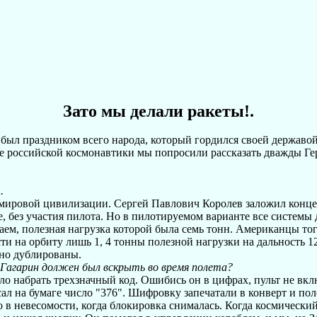
Зато мы делали ракеты!.
ыл праздником всего народа, который гордился своей державой,
российской космонавтики мы попросили рассказать дважды Геро
.
мировой цивилизации. Сергей Павлович Королев заложил конце
, без участия пилота. Но в пилотируемом варианте все систем
таем, полезная нагрузка которой была семь тонн. Американцы то
ти на орбиту лишь 1, 4 тонны полезной нагрузки на дальность
ьно дублированы.
 Гагарин должен был вскрыть во время полета?
о набрать трехзначный код. Ошибись он в цифрах, пульт не вк
ал на бумаге число "376". Шифровку запечатали в конверт и по
 невесомости, когда блокировка снималась. Когда космический 