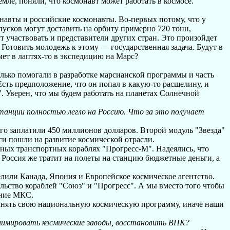
мле, поняли, что космонавт может работать в космосе.
навты и российские космонавты. Во-первых потому, что у
усков могут доставить на орбиту примерно 720 тонн,
т участвовать и представители других стран. Это произойдет
 Готовить молодежь к этому — государственная задача. Будут в
мет в лаптях-то в экспедицию на Марс?
олько помогали в разработке марсианской программы и часть
сть предположение, что он попал в какую-то расщелину, и
 Уверен, что мы будем работать на планетах Солнечной
анции полностью легло на Россию. Что за это получает
го заплатили 450 миллионов долларов. Второй модуль "Звезда"
ги пошли на развитие космической отрасли.
ых транспортных кораблях "Прогресс-М". Надеялись, что
 Россия же тратит на полеты на станцию бюджетные деньги, а
лили Канада, Япония и Европейское космическое агентство.
ельство кораблей "Союз" и "Прогресс". А мы вместо того чтобы
ание МКС.
олнять свою национальную космическую программу, иначе наши
анимировать космические заводы, восстановить ВПК?