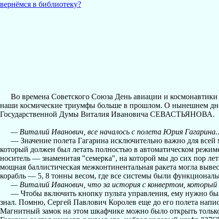
вернёмся в библиотеку?
Во времена Советского Союза День авиации и космонавтики б
наши космические триумфы больше в прошлом. О нынешнем дне 
Государственной Думы Виталия Ивановича СЕВАСТЬЯНОВА.
— Виталий Иванович, все началось с полета Юрия Гагарина..
— Значение полета Гагарина исключительно важно для всей 
который должен был летать полностью в автоматическом режиме
носитель — знаменитая "семерка", на которой мы до сих пор ле
мощная баллистическая межконтинентальная ракета могла вывес
корабль — 5, 8 тонны весом, где все системы были функционал
— Виталий Иванович, что за история с конвертом, который
— Чтобы включить кнопку пульта управления, ему нужно был
знал. Помню, Сергей Павлович Королев еще до его полета напис
Магнитный замок на этом шкафчике можно было открыть только в