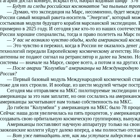
Гагарин достал конверт, вскрыл его, набрал кодовый шифр "376"
— Будут ли следы российских космонавтов "на пыльных троп
— Думаю, что экспедиция на Марс, несомненно, будет междун
России самый мощный ракета-носитель "Энергия", который может
состыковав модули будущего корабля марсианской экспедиции. В 
примерно в 2025 году. И сегодня уже кто-то из наших соотечест
России хорошие специалисты, тогда и право полететь на Марс по
— У вас не возникло чувство обиды, когда американский кос
— Это чувство я пережил, когда в России не оказалось денег
технологий передали Европейскому космическому агентству. Но 
антенны не подают сигнал на ретранслятор и далее на Землю. Н
системы — вначале на Марсе, скорее всего, а потом и на других 
— После аварии "Колумбии" американцы на Международную 
Россия?
— Первый базовый модуль Международной космической станци
тоже для них строили. И вообще, из шести модулей четыре пос
Сегодня мы отправляем на МКС пилотируемые экспедиции на
американцы за это нам заплатят, но они сослались на американ
американцы засчитывают нам только собственность на МКС.
До гибели "Колумбии" у американцев на МКС было 78 процен
Сейчас наша доля увеличилась на пять процентов, у американце
создавать свою орбитальную космическую группировку, вынуж
Американцы поставляют научную аппаратуру только на свои
заокеанские коллеги уйдут далеко вперед, а мы полностью отста
— Вот уже пятнадцать лет, как мы уступаем лидерство в к