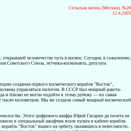
Сельская жизнь (Москва), №28
12.4.2005
 открывшей человечеству путь в космос. Сегодня, к сожалению,
я Советского Союза, летчика-космонавта, депутата
пцию создания первого космического корабля "Восток",
ы должны управляться пилотом. В СССР был мощный ракета-
гда и близко не могли подойти к этому рубежу — их самая
 12 тысяч километров. Мы же создали самый мощный космический
лючился бы. Этого цифрового шифра Юрий Гагарин до полета не
ложили в специальный шкафчик возле пульта в кабине корабля.
корабль "Восток" вышел на орбиту, оказавшись в невесомости,