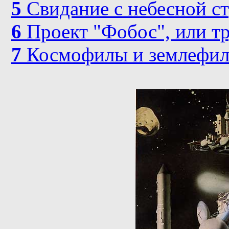
5
Свидание с небесной с
6
Проект "Фобос", или т
7
Космофилы и землефилы