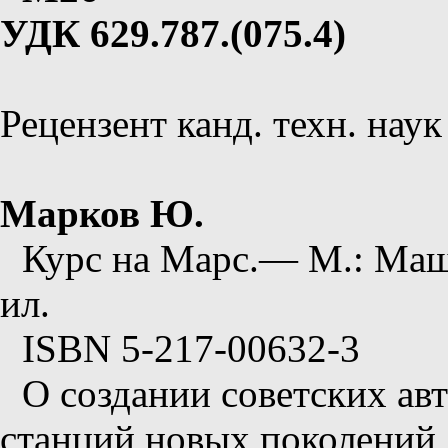
УДК 629.787.(075.4)
Рецензент канд. техн. нау
Марков Ю.
Курс на Марс.— М.: Маш
ил.
ISBN 5-217-00632-3
О создании советских а
станций новых поколений 