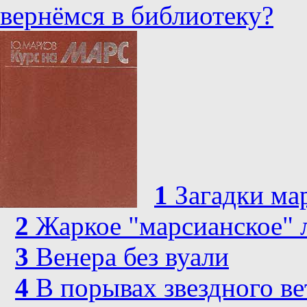
вернёмся в библиотеку?
1
Загадки ма
2
Жаркое "марсианское" 
3
Венера без вуали
4
В порывах звездного ве