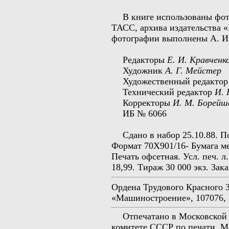
В книге использованы фо
ТАСС, архива издательства
фотографии выполнены А. И
Редакторы
Е. И. Кравченко
Художник
А. Г. Мейстер
Художественный редакто
Технический редактор
И. 
Корректоры
И. М. Борейша
ИБ № 6066
Сдано в набор 25.10.88. П
Формат 70X90
1/16
- Бумага м
Печать офсетная. Усл. печ. л. 
18,99. Тираж 30 000 экз. Зака
Ордена Трудового Красного 
«Машиностроение», 107076, 
Отпечатано в Московской
комитете СССР по печати, Мо