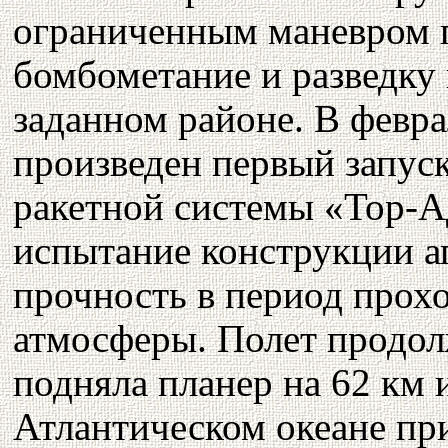
ограниченным маневром п
бомбометание и разведку 
заданном районе. В февра
произведен первый запус
ракетной системы «Тор-А
испытание конструкции а
прочность в период прох
атмосферы. Полет продол
подняла планер на 62 км 
Атлантическом океане пр