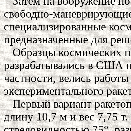
Затем на вооружение п
свободно-маневрирующие 
специализированные косм
предназначенные для реше
Образцы космических п
разрабатывались в США п
частности, велись работы
экспериментального раке
Первый вариант ракето
длину 10,7 м и вес 7,75 т
стреловидностью 75°, раз