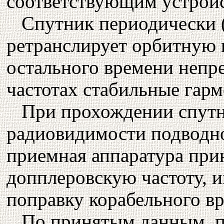
соответствующим устрой
Спутник периодически (
ретранслирует орбитную 
остального времени непр
частотах стабильные гарм
При прохождении спутн
радиовидимости подводно
приемная аппаратура при
допплеровскую частоту, 
поправку корабельного в
По принятым данным, п