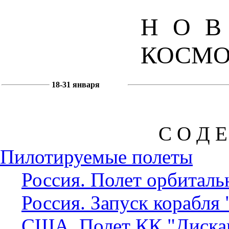
НО
КОСМО
18-31 января
С О Д Е
Пилотируемые полеты
Россия. Полет орбиталь
Россия. Запуск корабля
США. Полет КК "Диска