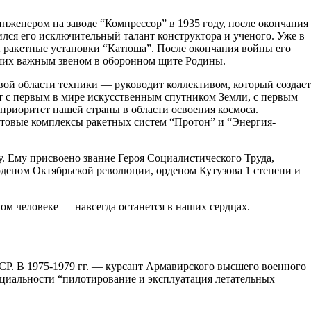
инженером на заводе “Компрессор” в 1935 году, после окончания
лся его исключительный талант конструктора и ученого. Уже в
ы ракетные установки “Катюша”. После окончания войны его
авших важным звеном в оборонном щите Родины.
вой области техники — руководит коллективом, который создает
т с первым в мире искусственным спутником Земли, с первым
приоритет нашей страны в области освоения космоса.
товые комплексы ракетных систем “Протон” и “Энергия-
. Ему присвоено звание Героя Социалистического Труда,
деном Октябрьской революции, орденом Кутузова 1 степени и
м человеке — навсегда останется в наших сердцах.
Р. В 1975-1979 гг. — курсант Армавирского высшего военного
циальности “пилотирование и эксплуатация летательных