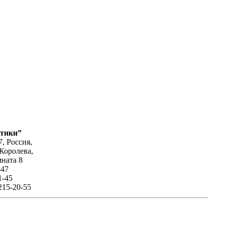
втики”
, Россия,
Королева,
мната 8
-47
1-45
-215-20-55