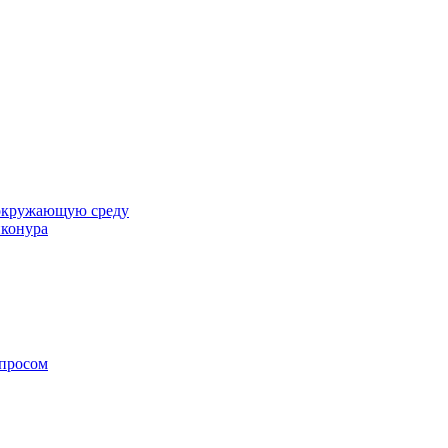
 окружающую среду
йконура
опросом