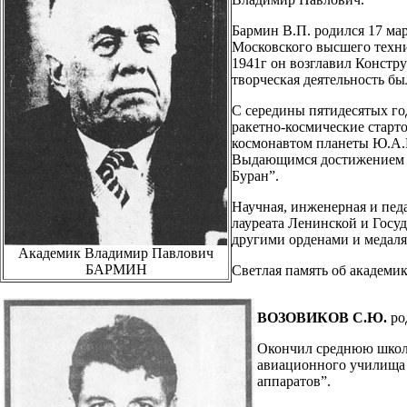
Бармин В.П. родился 17 мар
Московского высшего техни
1941г он возглавил Констр
творческая деятельность б
С середины пятидесятых го
ракетно-космические старт
космонавтом планеты Ю.А.Г
Выдающимся достижением т
Буран”.
Научная, инженерная и пед
лауреата Ленинской и Госу
другими орденами и медаля
Академик Владимир Павлович
БАРМИН
Светлая память об академи
ВОЗОВИКОВ С.Ю.
род
Окончил среднюю школу
авиационного училища 
аппаратов”.