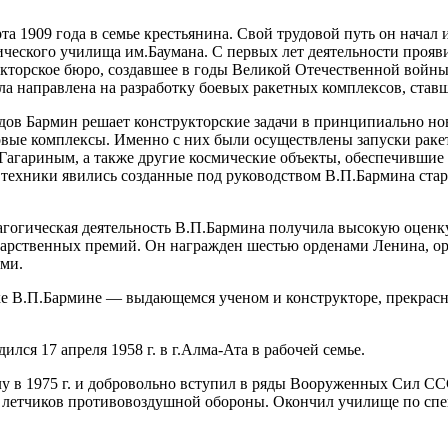
та 1909 года в семье крестьянина. Свой трудовой путь он начал 
ческого училища им.Баумана. С первых лет деятельности прояви
укторское бюро, создавшее в годы Великой Отечественной войн
ыла направлена на разработку боевых ракетных комплексов, ст
дов Бармин решает конструкторские задачи в принципиально но
овые комплексы. Именно с них были осуществлены запуски раке
агариным, а также другие космические объекты, обеспечившие 
ехники явились созданные под руководством В.П.Бармина стар
агогическая деятельность В.П.Бармина получила высокую оценку
дарственных премий. Он награжден шестью орденами Ленина, ор
ми.
ке В.П.Бармине — выдающемся ученом и конструкторе, прекрасно
ился 17 апреля 1958 г. в г.Алма-Ата в рабочей семье.
 в 1975 г. и добровольно вступил в ряды Вооруженных Сил ССС
летчиков противовоздушной обороны. Окончил училище по спе