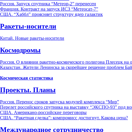
Россия. Запуск спутника “Метеор-2” перенесен
Франция. Контракт на запуск ИСЗ “Метеосат-7”
США. “Хаббл” проясняет структуру ядер галактик
Ракеты-носители
Китай. Новые ракеты-носители
Космодромы
Россия. О влиянии ракетно-космического полигона Плесецк на
Казахстан. Жители Ленинска за скорейшее решение проблем Ба
Космическая статистика
Проекты. Планы
Россия. Перенос сроков запуска модулей комплекса “Мир”
Перелет российского спутника на выставку “ЭКСПО-93” под в
США. Американо-российские переговоры
США. “Ракетная сделка”: компромисс достигнут. Какова цена?
Международное сотрудничество