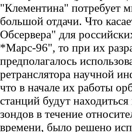
"Клементина" по­требует м
боль­шой отдачи. Что каса
Обсервера" для российски
*Марс-96", то при их разр
предполагалось ис­пользов
ре­транслятора научной и
что в начале их работы ор
станций будут на­ходиться
зондов в течение относит
времени, было решено испо