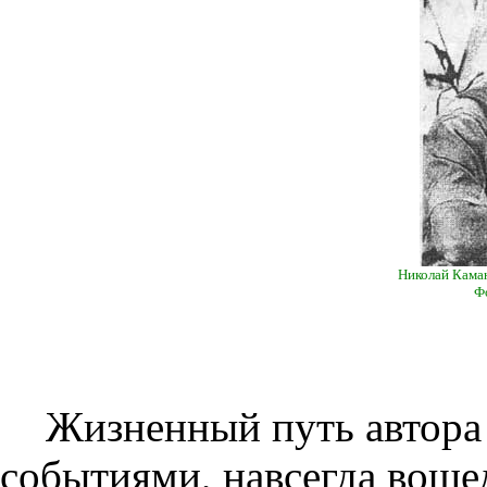
Николай Каман
Ф
Жизненный путь автора 
событиями, навсегда воше