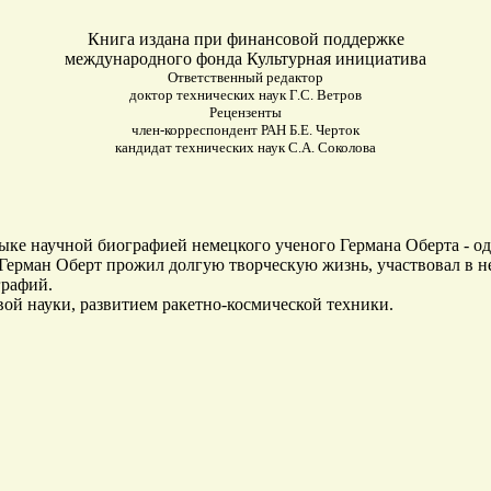
Книга издана при финансовой поддержке
международного фонда Культурная инициатива
Ответственный редактор
доктор технических наук Г.С. Ветров
Рецензенты
член-корреспондент РАН Б.Е. Черток
кандидат технических наук С.А. Соколова
зыке научной биографией немецкого ученого Германа Оберта - о
 Герман Оберт прожил долгую творческую жизнь, участвовал в 
графий.
ой науки, развитием ракетно-космической техники.