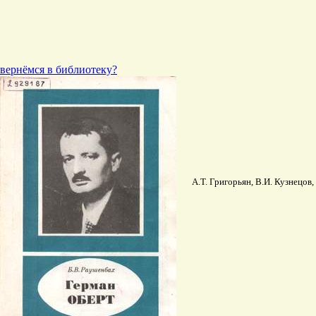
вернёмся в библиотеку?
А.Т. Григорьян, В.И. Кузнецов,