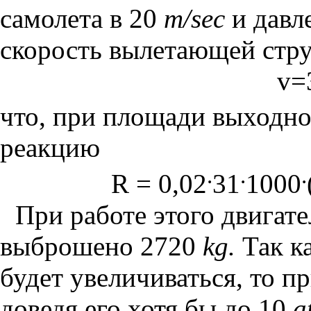
самолета в 20
m/sec
и давл
скорость вылетающей стру
v=
что, при площади выходно
реакцию
.
.
.
R = 0,02
31
1000
При работе этого двигате
выброшено 2720
kg.
Так ка
будет увеличиваться, то п
доведя его хотя бы до 10
a