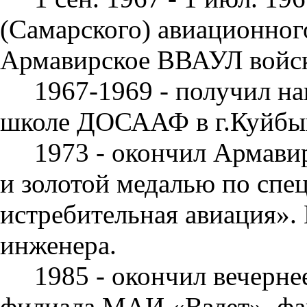
(Самарско­го) авиационног
Армавирское ВВАУЛ войс
1967-1969 - получил н
школе ДОСААФ в г.Куйбыш
1973 - окончил Армав
и золотой медалью по спе
истребительная авиация».
инженера.
1985 - окончил вечерне
филиала МАИ «Взлет», фа