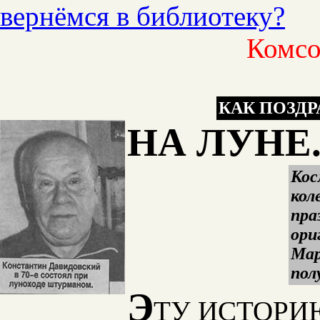
вернёмся в библиотеку?
Комсо
КАК ПОЗД
НА ЛУНЕ
Кос
кол
пра
ори
Мар
пол
Э
ТУ ИСТОРИЮ 