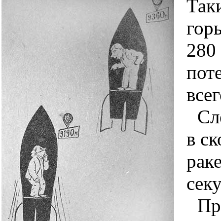
Так
гор
280 
пот
всег
Сл
в с
раке
секу
Пр