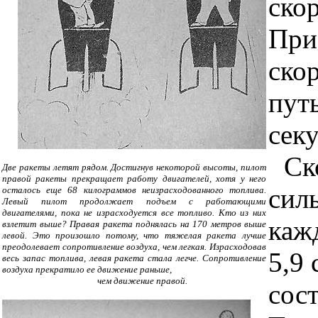
ско
При
ско
пут
секу
Ск
Две ракеты летят рядом. Достигнув некоторой высоты, пилот
правой ракеты прекращает работу двигателей, хотя у него
сил
осталось еще 68 килограммов неизрасходованного топлива.
Левый пилот продолжает подъем с работающими
двигателями, пока не израсходуется все топливо. Кто из них
кажд
взлетит выше? Правая ракета поднялась на 170 метров выше
левой. Это произошло потому, что тяжелая ракета лучше
преодолевает сопротивление воздуха, чем легкая. Израсходовав
5,9
весь запас топлива, левая ракета стала легче. Сопротивление
воздуха прекратило ее движение раньше,
чем движение правой.
сост