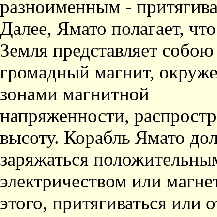
разноимен­ным - притягив
Да­лее, Ямато полагает, что
Земля представляет собою
громадный магнит, окру­ж
зонами магнитной
напряженности, распрост
высоту. Корабль Ямато дол
заряжаться положительны
электричеством или ма­гне
этого, притягиваться или 