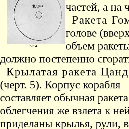
частей, а на 
Ракета Го
голове (ввер
объем ракеты
Рис.4
должно постепенно сгорат
Крылатая ракета Цанд
(черт. 5). Корпус корабля
составляет обычная ракета
облегчения же взлета к не
приделаны крылья, рули, 