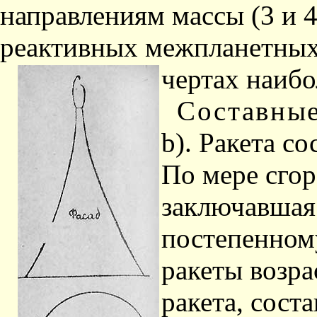
направле­ниям массы (3 и 
реактивных межпланетных
чертах наибо
Составные
b). Ракета с
По мере сгор
заключавшая 
постепенном
ра­кеты возра
ракета, сост