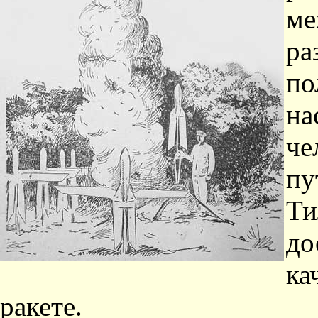
ме
ра
по
на
че
пу
Ти
до
ка
ракете.