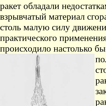
ракет обладали недостатка
взрывчатый материал сгора
столь малую силу движения
практического применения;
происходило настолько быс
по
ст
ра
за
ра