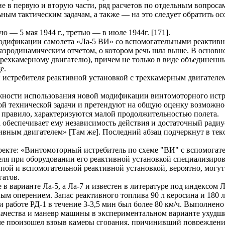
е в первую и вторую части, ряд расчетов по отдельным вопросам
ным тактическим задачам, а также — на это следует обратить 
ю — 5 мая 1944 г., третью — в июле 1944г. [171].
модификации самолета «Ла-5 ВИ» со вспомогательными реактивн
 аэродинамическим отчетом, о котором речь шла выше. В основ
ехкамерному двигателю), причем не только в виде объединенных 
е.
и истребителя реактивной установкой с трехкамерным двигателе
жности использования новой модификации винтомоторного истр
ной технической задачи и претендуют на общую оценку возможно
 правило, характеризуются малой продолжительностью полета.
 обеспечивает ему независимость действия и достаточный радиус
вным двигателем» [Там же]. Последний абзац подчеркнут в текс
роекте: «Винтомоторный истребитель по схеме "ВИ" с вспомог
я при оборудовании его реактивной установкой специализирован
пой и вспомогательной реактивной установкой, вероятно, могут
гатов.
е в варианте Ла-5, а Ла-7 и известен в литературе под индексом
 оперением. Запас реактивного топлива 90 л керосина и 180 л 
ри работе РД-1 в течение 3-3,5 мин был более 80 км/ч. Выполнен
е качества и маневр машины в экспериментальном варианте ухуд
земле произошел взрыв камеры сгорания, причинивший поврежден