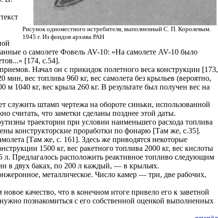
текст
Рисунок одноместного истребителя, выполненный С. П. Королевым.
1945 г. Из фондов архива РАН
ной
данные о самолете Фовель AV-10: «На самолете AV-10 было
...» [174, с.54].
 приемов. Начал он с прикидок полетного веса конструкции [173,
20 мин, вес топлива 960 кг, вес самолета без крыльев (вероятно,
 м 1040 кг, вес крыла 260 кг. В результате был получен вес на
жет служить штамп чертежа на обороте синьки, использованной
жно считать, что заметки сделаны позднее этой даты.
рутизны траектории при условии наименьшего расхода топлива
нены конструкторские проработки по фонарю [Там же, с.35].
олета [Там же, с. 161]. Здесь же приводятся некоторые
нструкции 1500 кг, вес ракетного топлива 2000 кг, вес кислоты
 395 л. Предлагалось расположить реактивное топливо следующим
ин в двух баках, по 200 л каждый, — в крыльях.
жеронное, металлическое. Число камер — три, две рабочих,
овое качество, что в конечном итоге привело его к заветной
 нужно познакомиться с его собственной оценкой выполненных