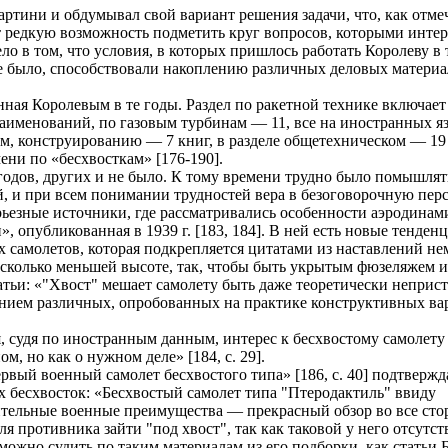
х Бартини и обдумывал свой вариант решения задачи, что, как от
т редкую возможность подметить круг вопросов, которыми инте
ло в том, что условия, в которых пришлось работать Королеву в 
не было, способствовали накоплению различных деловых матери
нная Королевым в те годы. Раздел по ракетной технике включает
аименований, по газовым турбинам — 11, все на иностранных яз
м, конструированию — 7 книг, в разделе общетехническом — 19 
ени по «бесхвосткам» [176-190].
годов, других и не было. К тому времени трудно было помышлять
 и при всем понимании трудностей вера в безоговорочную пер
ьезные источники, где рассматривались особенности аэродинамик
и», опубликованная в 1939 г. [183, 184]. В ней есть новые тенд
х самолетов, которая подкрепляется цитатами из наставлений н
есколько меньшей высоте, так, чтобы быть укрытым фюзеляжем и 
атьи: «"Хвост" мешает самолету быть даже теоретически неприс
нием различных, опробованных на практике конструктивных вар
я, судя по иностранным данным, интерес к бесхвостому самолету
м, но как о нужном деле» [184, с. 29].
рвый военный самолет бесхвостого типа» [186, с. 40] подтвержд
х бесхвосток: «Бесхвостый самолет типа "Птеродактиль" ввиду
чительные военные преимущества — прекрасный обзор во все ст
 противника зайти "под хвост", так как таковой у него отсутст
жно судить по таким материалам из его подборки, как статьи Б