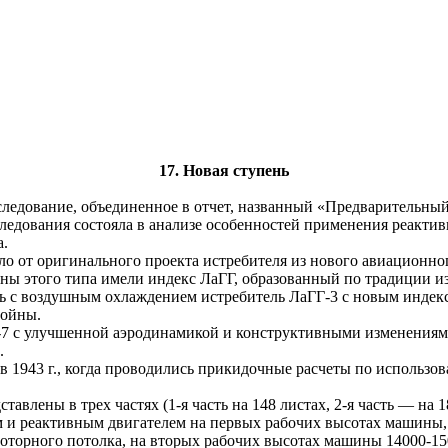
17. Новая ступень
следование, объединенное в отчет, названный «Предварительный
сследования состояла в анализе особенностей применения реак
а.
ло от оригинального проекта истребителя из нового авиационно
ины этого типа имели индекс ЛаГГ, образованный по традиции и
ь с воздушным охлаждением истребитель ЛаГГ-3 с новым индекс
войны.
Ла-7 с улучшенной аэродинамикой и конструктивными изменения
.
 1943 г., когда проводились прикидочные расчеты по использова
влены в трех частях (1-я часть на 148 листах, 2-я часть — на 18
ом и реактивным двигателем на первых рабочих высотах машины,
оторного потолка, на вторых рабочих высотах машины 14000-150