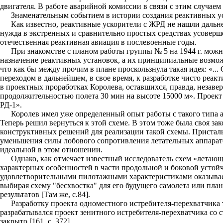
двигателя. В работе аварийной комиссии в связи с этим случае
Знаменательным событием в истории создания реактивных ус
Как известно, реактивные ускорители с ЖРД не нашли дальн
нужда в экстренных и сравнительно простых средствах усоверш
отечественная реактивная авиация в послевоенные годы.
При знакомстве с планом работы группы № 5 на 1944 г. можн
назначение реактивных установок, а их принципиальные возмож
что как бы между прочим в плане проскользнула такая идея: «..
переходом в дальнейшем, в свое время, к разработке чисто реа
в проектных проработках Королева, оставшихся, правда, незаве
продолжительностью полета 30 мин на высоте 15000 м». Проект 
РД-1».
Королев имел уже определенный опыт работы с такого типа а
Теперь решил вернуться к этой схеме. В этом тоже была своя за
конструктивных решений для реализации такой схемы. Пристал
уменьшения силы лобового сопротивления летательных аппаратов
идеальной в этом отношении.
Однако, как отмечает известный исследователь схем «летающ
характерных особенностей в части продольной и боковой устойч
удовлетворительными пилотажными характеристиками оказывает
выбирая схему "бесхвостка" для его будущего самолета или план
результатов [Там же, с.84].
Разработку проекта одноместного истребителя-перехватчика
разрабатывался проект зенитного истребителя-перехватчика со
закрыто [161, с. 372].