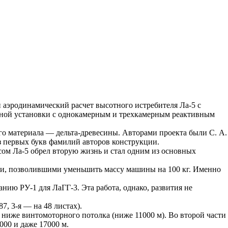
 аэродинамический расчет высотного истребителя Ла-5 с
тивной установки с однокамерным и трехкамерным реактивным
го материала — дельта-древесины. Авторами проекта были С. А.
з первых букв фамилий авторов конструкции.
ом Ла-5 обрел вторую жизнь и стал одним из основных
ми, позволившими уменьшить массу машины на 100 кг. Именно
нию РУ-1 для ЛаГГ-3. Эта работа, однако, развития не
7, 3-я — на 48 листах).
 ниже винтомоторного потолка (ниже 11000 м). Во второй части
00 и даже 17000 м.