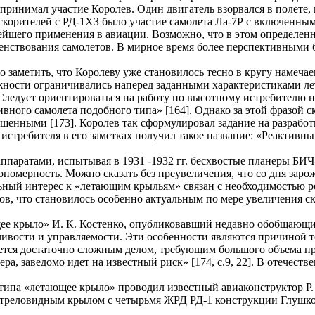
м принимал участие Королев. Один двигатель взорвался в полете
корителей с РД-1ХЗ было участие самолета Ла-7Р с включенным
ейшего применения в авиации. Возможно, что в этом определен
енствования самолетов. В мирное время более перспективными б
о заметить, что Королеву уже становилось тесно в кругу намеч
ности ограничивались наперед заданными характеристиками лет
. Следует ориентироваться на работу по высотному истребителю 
ктивного самолета подобного типа» [164]. Однако за этой фразо
ршенными [173]. Королев так сформулировал задание на разрабо
истребителя в его заметках получил такое название: «Реактивн
ппаратами, испытывая в 1931 -1932 гг. бесхвостые планеры БИЧ
кономерность. Можно сказать без преувеличения, что со дня зар
ьный интерес к «летающим крыльям» связан с необходимостью р
, что становилось особенно актуальным по мере увеличения скор
ее крыло» И. К. Костенко, опубликовавший недавно обобщающие р
ивости и управляемости. Эти особенности являются причиной то
ся достаточно сложным делом, требующим большого объема пре
ера, заведомо идет на известный риск» [174, с.9, 22]. В отечес
 типа «летающее крыло» проводил известный авиаконструктор Р.
 стреловидным крылом с четырьмя ЖРД РД-1 конструкции Глушко