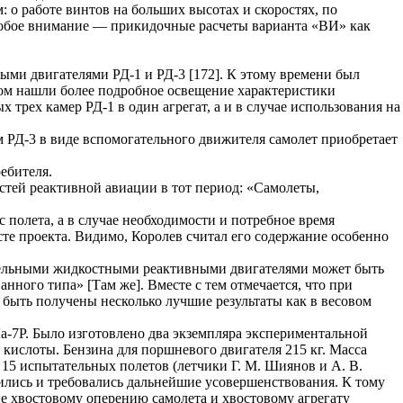
: о работе винтов на больших высотах и скоростях, по
особое внимание — прикидочные расчеты варианта «ВИ» как
ыми двигателями РД-1 и РД-3 [172]. К этому времени был
ном нашли более подробное освещение характеристики
трех камер РД-1 в один агрегат, а и в случае использования на
м РД-3 в виде вспомогательного движителя самолет приобретает
ебителя.
стей реактивной авиации в тот период: «Самолеты,
 полета, а в случае необходимости и потребное время
те проекта. Видимо, Королев считал его содержание особенно
ательными жидкостными реактивными двигателями может быть
ного типа» [Там же]. Вместе с тем отмечается, что при
 быть получены несколько лучшие результаты как в весовом
 Ла-7Р. Было изготовлено два экземпляра экспериментальной
кислоты. Бензина для поршневого двигателя 215 кг. Масса
о 15 испытательных полетов (летчики Г. М. Шиянов и А. В.
шились и требовались дальнейшие усовершенствования. К тому
ие хвостовому оперению самолета и хвостовому агрегату