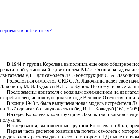
вернёмся в библиотеку?
В 1944 г. группа Королева выполнила еще одно обширное ис
реактивной установкой с двигателем РД-1». Основная задача и
двигателем РД-1 для самолета Ла-5 конструкции С. А. Лавочкин
Родословная самолетов ОКБ С. А. Лавочкина ведет свое нача
Лавочкин, М. И. Гудков и В. П. Горбунов. Поэтому первые маш
После замены двигателя с водяным охлаждением на двигател
истребителей, использующихся в ходе Великой Отечественной 
В конце 1943 г. была выпущена новая модель истребителя 
на Ла-7 одержал большую часть побед И. Н. Кожедуб [161, с.205]
Интерес Королева к конструкциям Лавочкина проявился еще в
получила.
Исследования, выполненные группой Королева по Ла-5, предста
Первая часть расчетов охватывала полеты самолета с мотор
представлены расчеты для полетов с мотором и РД выше винтом