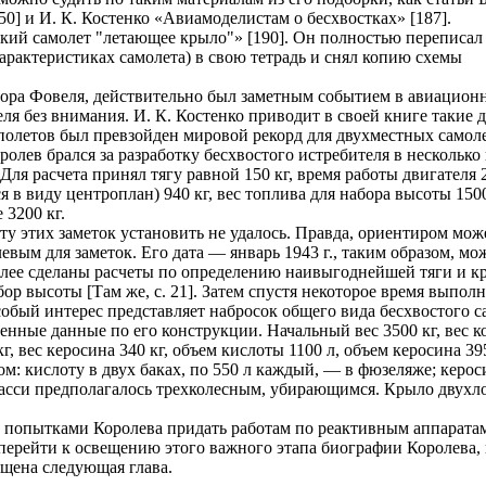
0] и И. К. Костенко «Авиамоделистам о бесхвостках» [187].
ий самолет "летающее крыло"» [190]. Он полностью переписал 
арактеристиках самолета) в свою тетрадь и снял копию схемы
ктора Фовеля, действительно был заметным событием в авиацион
ля без внимания. И. К. Костенко приводит в своей книге такие 
летов был превзойден мировой рекорд для двухместных самолетов
ролев брался за разработку бесхвостого истребителя в несколько
. Для расчета принял тягу равной 150 кг, время работы двигателя 
я в виду центроплан) 940 кг, вес топлива для набора высоты 15000
 3200 кг.
ту этих заметок установить не удалось. Правда, ориентиром мо
евым для заметок. Его дата — январь 1943 г., таким образом, мо
лее сделаны расчеты по определению наивыгоднейшей тяги и к
бор высоты [Там же, с. 21]. Затем спустя некоторое время выпол
обый интерес представляет набросок общего вида бесхвостого сам
енные данные по его конструкции. Начальный вес 3500 кг, вес ко
кг, вес керосина 340 кг, объем кислоты 1100 л, объем керосина
ом: кислоту в двух баках, по 550 л каждый, — в фюзеляже; керос
сси предполагалось трехколесным, убирающимся. Крыло двухлон
попытками Королева придать работам по реактивным аппаратам н
перейти к освещению этого важного этапа биографии Королева,
ящена следующая глава.