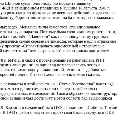
, но Шиянов сумел благополучно посадить машину.
 ЖРД в авиационном празднике в Тушине 18 августа 1946 г.
ную роль сыграло прекращение военных действий, когда отпала
ыли турбореактивные двигатели, на базе которых создавалась
аемых задач. Менялись типы самолетов, функциональное
ательных аппаратов. Поэтому была своя закономерность в том,
на базе самолёта "Лавочкин" как на основную тему группы с
й скрывались самые серьезные замыслы, которые нашли отражение
тку проекта: «Спроектировать одноместный истребитель с
ый самолет типа "летающее крыло" с реактивным двигателем
-8 и БИЧ-11 в связи с проектированием ракетоплана РП-1.
ождения авиации ни на один год не прерывались поиски
ешать главную задачу авиационной техники — добиваться
остей полета. И такая схема является, можно сказать,
езультаты в этой области: «... Схема "бесхвостка" имеет ряд
го, что создание самолета или планера такой схемы с
дварительных исследований. Таким образом, авиаконструктор,
твенной авиации был достигнут в этой области ряд выдающихся
 Л. Бартини в начале войны в ОКБ, созданном в Сибири. Там же
. В 1943 г. работы над этими проектами были свернуты и ОКБ