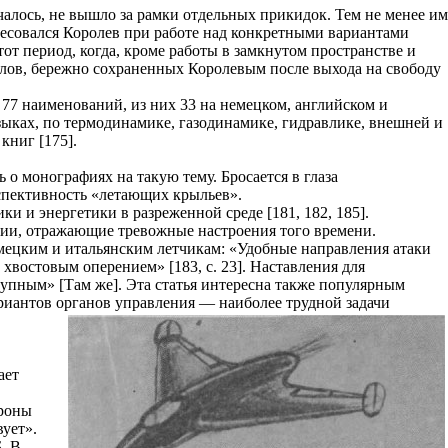
мечалось, не вышло за рамки отдельных прикидок. Тем не менее им
ресовался Королев при работе над конкретными вариантами
тот период, когда, кроме работы в замкнутом пространстве и
алов, бережно сохраненных Королевым после выхода на свободу
 77 наименований, из них 33 на немецком, английском и
ыках, по термодинамике, газодинамике, гидравлике, внешней и
книг [175].
 о монографиях на такую тему. Бросается в глаза
спективность «летающих крыльев».
и и энергетики в разреженной среде [181, 182, 185].
енции, отражающие тревожные настроения того времени.
емецким и итальянским летчикам: «Удобные направления атаки
хвостовым оперением» [183, с. 23]. Наставления для
тупным» [Там же]. Эта статья интересна также популярным
иантов органов управления — наиболее трудной задачи
ает
ороны
вует».
. В.