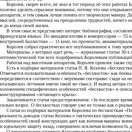
Королев, скорее всего, не знал в тот период об этих работа
полезно уделить серьезное внимание, потому что они открываю
аппаратов, и тем самым лучше понять его творческую манеру. Де
мыслей, сосредоточенных на преодолении трудностей, ничего 
и до конца своей жизни.
В этом смысле представляет интерес библиография, составле
французском языках. По авиадвигателям и компрессорам — 55 н
внутренней баллистике — 11 книг, по прочности, авиаматериала
Королев собрал практически все опубликованное к тому врем
Материалы, о которых идет речь, — журнальные статьи 30-х 
оптимистический тон всех подобранных Королевым публикаций,
Работая над высотным аппаратом, Королев привлек также сер
Есть в подборке материалов статья П. Я. Козлова «Бесхвостк
Отмечается положительная особенность «бесхвосток» как боевы
определяются в соответствии с мертвыми секторами: сзади на н
итальянских летчиков имели такой же смысл. И вывод автора ст
изложением специфических особенностей «бесхвосток» и описа
конструирования «летающего крыла».
Заканчивается статья предостережением: «За последнее врем
сильно возрос. О бесхвостках говорят уже не только как о реально
Статья из подборки материалов Королева по бесхвосткам «Пе
реальность доводов статьи Козлова о тактических преимущества
особенностей своей конструкции дает как военная машина зна
и идеальную защиту назад, совершенно исключая возможность для
О внимательном изучении Королевым проблемы бесхвостки мо