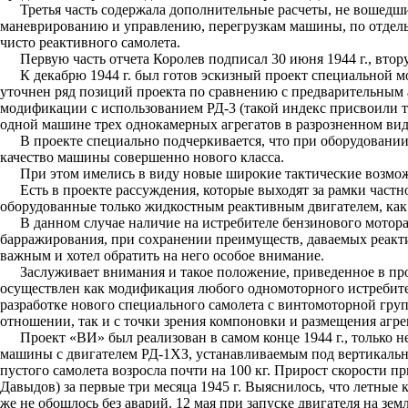
Третья часть содержала дополнительные расчеты, не вошедши
маневрированию и управлению, перегрузкам машины, по отдель
чисто реактивного самолета.
Первую часть отчета Королев подписал 30 июня 1944 г., втору
К декабрю 1944 г. был готов эскизный проект специальной 
уточнен ряд позиций проекта по сравнению с предварительным
модификации с использованием РД-3 (такой индекс присвоили тр
одной машине трех однокамерных агрегатов в разрозненном вид
В проекте специально подчеркивается, что при оборудовани
качество машины совершенно нового класса.
При этом имелись в виду новые широкие тактические возмо
Есть в проекте рассуждения, которые выходят за рамки част
оборудованные только жидкостным реактивным двигателем, как
В данном случае наличие на истребителе бензинового мотора
барражирования, при сохранении преимуществ, даваемых реакти
важным и хотел обратить на него особое внимание.
Заслуживает внимания и такое положение, приведенное в п
осуществлен как модификация любого одномоторного истребител
разработке нового специального самолета с винтомоторной груп
отношении, так и с точки зрения компоновки и размещения агре
Проект «ВИ» был реализован в самом конце 1944 г., только н
машины с двигателем РД-1ХЗ, устанавливаемым под вертикальным
пустого самолета возросла почти на 100 кг. Прирост скорости п
Давыдов) за первые три месяца 1945 г. Выяснилось, что летны
же не обошлось без аварий. 12 мая при запуске двигателя на 