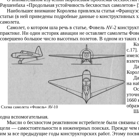
Раушенбаха «Продольная устойчивость бесхвостых самолетов» [5
Наибольшее внимание Королева привлекла статья «Французск
статьи (в ней приведены подробные данные о конструктивных х
самолета.
Самолет, о котором шла речь в статье, Фовель AV-2 констру
практике. Ни один историк авиации не оставляет самолеты Фове
совершено большое число высотных полетов. В одном из таких по
Ко
с.17]
имелс
взлете
Да
Корол
Да
на на
Ос
уточн
1660 
образ
Схема самолета «Фовель» AV-10
Ша
одна вспомогательная.
Мысли о бесхвостом реактивном истребителе были связаны с 
цели — самостоятельности в инженерных поисках. Прежде чем 
им за все предыдущие годы конструкторских работ. Этому посв