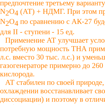
предпочтение третьему вариант
N
О
(АТ) + НДМГ. При этом при
2
4
N
О
по сравнению с АК-27 будет
2
4
для II - ступени - 15 ед.
Применение АТ улучшает услов
потребную мощность ТНА примерн
л.с. вместо 30 тыс. л.с.) и умен
газогенераторе примерно до 260
кислорода.
АТ стабилен по своей природе, 
охлаждении восстанавливает св
диссоциации) и поэтому в отлич