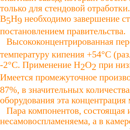
только для стендовой отработк
В
Н
необходимо завершение ст
5
9
постановлением правительства.
Высококонцентрированная пер
температуру кипения +54°С (разл
-2°С. Применение Н
О
при низ
2
2
Имеется промежуточное произв
87%, в значительных количеств
оборудования эта концентрация 
Пара компонентов, состоящая и
несамовоспламеняема, а в камер