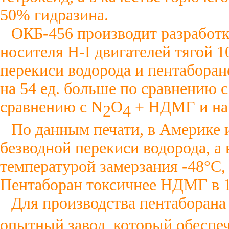
50% гидразина.
ОКБ-456 производит разработк
носителя Н-I двигателей тягой 
перекиси водорода и пентаборан
на 54 ед. больше по сравнению с
сравнению с N
О
+ НДМГ и на 
2
4
По данным печати, в Америке 
безводной перекиси водорода, а 
температурой замерзания -48°С,
Пентаборан токсичнее НДМГ в 1
Для производства пентаборана
опытный завод, который обеспеч