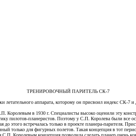
ТРЕНИРОВОЧНЫЙ ПАРИТЕЛЬ СК-7
тки летательного аппарата, которому он присвоил индекс СК-7 и
.П. Королевым в 1930 г. Специалисты высоко оценили эту конс
ику пилотов-планеристов. Поэтому у С.П. Королева были все о
 до этого встречалась только в проекте планера-парителя. Прис
нный только для фигурных полетов. Такая концепция в тот пери
 С.П. Королевым концепция позволила сделать планер очень ко