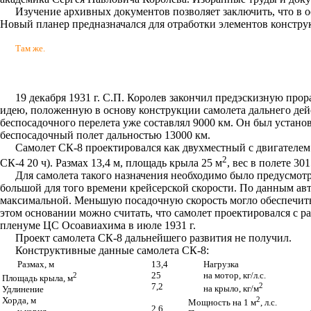
Изучение архивных документов позволяет заключить, что в 
Новый планер предназначался для отработки элементов конструк
Там же.
19 декабря 1931 г. С.П. Королев закончил предэскизную про
идею, положенную в основу конструкции самолета дальнего дейс
беспосадочного перелета уже составлял 9000 км. Он был устан
беспосадочный полет дальностью 13000 км.
Самолет СК-8 проектировался как двухместный с двигателем м
2
СК-4 20 ч). Размах 13,4 м, площадь крыла 25 м
, вес в полете 30
Для самолета такого назначения необходимо было предусмотр
большой для того времени крейсерской скорости. По данным ав
максимальной. Меньшую посадочную скорость могло обеспечить 
этом основании можно считать, что самолет проектировался с р
пленуме ЦС Осоавиахима в июле 1931 г.
Проект самолета СК-8 дальнейшего развития не получил.
Конструктивные данные самолета СК-8:
Размах, м
13,4
Нагрузка
2
25
на мотор, кг/л.с.
Площадь крыла, м
7,2
2
Удлинение
на крыло, кг/м
Хорда, м
2
Мощность на 1 м
, л.с.
2,6