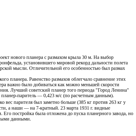
оект нового планера с размахом крыла 30 м. На выбор
ронфельда, установившего мировой рекорд дальности полета
орской мысли. Отличительной его особенностью был размах
ого планера. Равенство размахов облегчало сравнение этих
нера важно было добиваться как можно меньшей скорости
ения. Лучший советский планер того периода "Город Ленина"
а планер-паритель — 0,423 м/с (по расчетным данным).
 вес парителя был заметно больше (385 кг против 263 кг у
ти, а наши — на 7-кратный. 23 марта 1931 г. видные
 Его постройка была отложена до пуска планерного завода, но
нными данными.