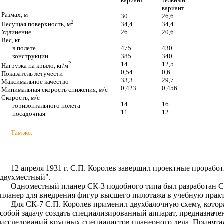
вариант
тельный
вариант
Размах, м
30
26,6
2
34,4
34,4
Несущая поверхность, м
26
20,6
Удлинение
Вес, кг
475
430
в полете
385
340
конструкции
14
12,5
2
Нагрузка на крыло, кг/м
0,54
0,6
Показатель летучести
33,3
29,7
Максимальное качество
0,423
0,456
Минимальная скорость снижения, м/с
Скорость, м/с
14
16
горизонтального полета
11
12
посадочная
Там же.
12 апреля 1931 г. С.П. Королев завершил проектные прорабо
двухместный".
Одноместный планер СК-3 подобного типа был разработан С
планер для внедрения фигур высшего пилотажа в учебную практ
Для СК-7 С.П. Королев применил двухбалочную схему, которая
собой задачу создать специализированный аппарат, предназначе
исследований крупных специалистов планерного дела. Принятая