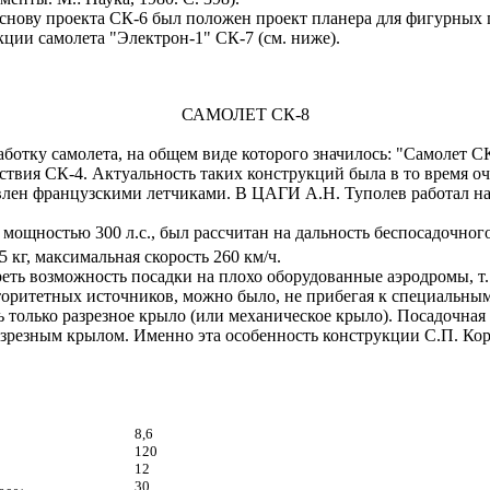
основу проекта СК-6 был положен проект планера для фигурных 
ции самолета "Электрон-1" СК-7 (см. ниже).
САМОЛЕТ СК-8
работку самолета, на общем виде которого значилось: "Самолет 
твия СК-4. Актуальность таких конструкций была в то время оче
овлен французскими летчиками. В ЦАГИ А.Н. Туполев работал на
ощностью 300 л.с., был рассчитан на дальность беспосадочного п
15 кг, максимальная скорость 260 км/ч.
еть возможность посадки на плохо оборудованные аэродромы, т.
торитетных источников, можно было, не прибегая к специальным
только разрезное крыло (или механическое крыло). Посадочная
азрезным крылом. Именно эта особенность конструкции С.П. Кор
8,6
120
12
30