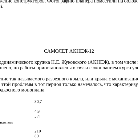
жение конструкторов. Фотографию планера поместили на обложке
й.
САМОЛЕТ АКНЕЖ-12
инамического кружка Н.Е. Жуковского (АКНЕЖ), в том числе и С
ершено, но работы приостановлены в связи с окончанием курса 
 так называемого разрезного крыла, или крыла с механизацией
этой проблемы в тот период только намечалось, что характеризу
дкосного моноплана.
36,7
4,9
5,4
пилотом
210
80