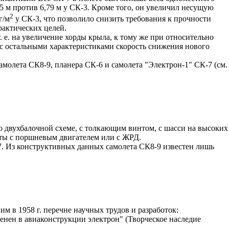
45 м против 6,79 м у СК-3. Кроме того, он увеличил несущую
2
г/м
у СК-3, что позволило снизить требования к прочности
рактических целей.
 е. на увеличение хорды крыла, к тому же при относительно
 с остальными характеристиками скорость снижения нового
амолета СК8-9, планера СК-6 и самолета "Электрон-1" СК-7 (см.
о двухбалочной схеме, с толкающим винтом, с шасси на высоких
еты с поршневым двигателем или с ЖРД.
7. Из конструктивных данных самолета СК8-9 известен лишь
м в 1958 г. перечне научных трудов и разработок:
енен в авиаконструкции электрон" (Творческое наследие