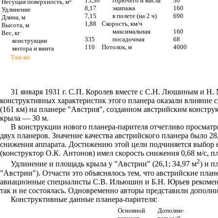
15,36
горючего и масла
30
Несущая поверхность, м
8,17
экипажа
160
Удлинение
7,15
в полете (на 2 ч)
690
Длина, м
1,88
Скорость, км/ч
Высота, м
максимальная
160
Вес, кг
335
посадочная
68
конструкции
110
Потолок, м
4000
мотора и винта
Там же.
31 января 1931 г. С.П. Королев вместе с С.Н. Люшиным и Н.
конструктивных характеристик этого планера оказали влияние 
(161 км) на планере "Австрия", созданном австрийским констр
крыла — 30 м.
В конструкции нового планера-парителя отчетливо просматри
двух планеров. Значение качества австрийского планера было 2
снижения аппарата. Достижению этой цели подчиняется выбор е
(конструктор О.К. Антонов) имел скорость снижения 0,68 м/с, п
2
Удлинение и площадь крыла у "Австрии" (26,1; 34,97 м
) и п
"Австрии"). Отчасти это объяснялось тем, что австрийские план
авиационные специалисты С.В. Ильюшин и Б.Н. Юрьев рекомендо
так и не состоялась. Одновременно авторы представили дополн
Конструктивные данные планера-парителя:
Основной
Дополни-