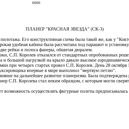
6000
ПЛАНЕР "КРАСНАЯ ЗВЕЗДА" (СК-3)
пилотажа. Его конструктивная схема была такой же, как у "Кок
рокая удобная кабина была рассчитана под парашют и установк
две рейки и полоса фанеры, обшитая дюралем.
сроки, С.П. Королев отказался от стандартных опробованных ре
а и большой нагрузкой на крыло давало высокое аэродинамическ
 при четырех стартах провел С.П. Королев. День 28 октября 19
 буксировщика впервые в мире выполнил "мертвую петлю".
яние на дальнейшее развитие планеризма. Была подтверждена р
нер С.П. Королева стал неким образцом, с которым могли сверять
 лет возможность осуществлять фигурные полеты предписывалась