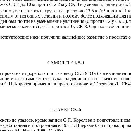
змах СК-7 до 10 м против 12,2 м у СК-3 и уменьшил длину до 5,
2
венно уменьшилась нагрузка на крыло -до 13,5 кг/м
против 21 к
исимым от погодных условий и поэтому более подходящим для п
ен был пойти на уменьшение удлинения (6 против 12 у СК-3), т.
ического качества до 15 против 20 у СК-3. Однако в сочетании
нструкторские идеи получили дальнейшее развитие в проектах с
САМОЛЕТ СК8-9
ил проектные проработки по самолету СК8-9. Он был выполнен п
йной индекс самолета указывал на двойное его назначение: пол
еи С.П. Королев применил в проекте самолета "Электрон-1" СК-
ПЛАНЕР СК-6
ать не удалось, кроме записи С.П. Королева в подготовленном и
зработанная и построенная в 1931 г. Впервые был широко прим
нты. М.: Наука, 1980. С. 398).