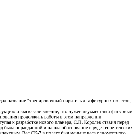
 дал название "тренировочный паритель для фигурных полетов,
трукцию и высказали мнение, что нужен двухместный фигурный
снования продолжить работы в этом направлении.
тупая к разработке нового планера, С.П. Королев ставил перед
од была оправданной и нашла обоснование в ряде теоретических
мпактным. Вес СК-7 в полете был меньше веса одноместного