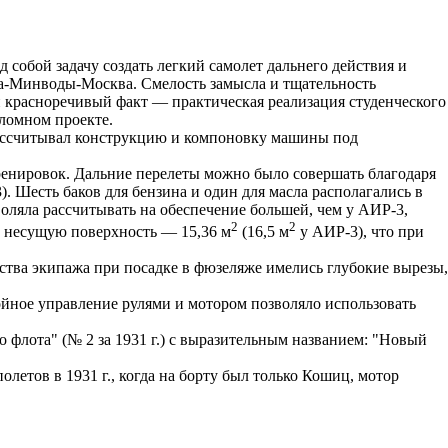
собой задачу создать легкий самолет дальнего действия и
ва-Минводы-Москва. Смелость замысла и тщательность
 красноречивый факт — практическая реализация студенческого
ломном проекте.
о рассчитывал конструкцию и компоновку машины под
 тренировок. Дальние перелеты можно было совершать благодаря
. Шесть баков для бензина и один для масла располагались в
оляла рассчитывать на обеспечение большей, чем у АИР-3,
2
2
ю несущую поверхность — 15,36 м
(16,5 м
у АИР-3), что при
тва экипажа при посадке в фюзеляже имелись глубокие вырезы,
войное управление рулями и мотором позволяло использовать
 флота" (№ 2 за 1931 г.) с выразительным названием: "Новый
летов в 1931 г., когда на борту был только Кошиц, мотор