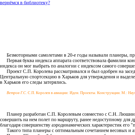
вернёмся в библиотеку?
Безмоторными самолетами в 20-е годы называли планеры, п
Первая буква индекса аппарата соответствовала фамилии кон
индекса он мог выбрать по аналогии с индексом самого соверше
Проект С.П. Королева рассматривался и был одобрен на засе
Центральную спортсекцию в Харьков для утверждения и выделен
в Харьков его следы затерялись.
Ветров Г.С.
С.П. Королев в авиации: Идеи. Проекты. Конструкции. М.: Наук
Планер разработан С.П. Королевым совместно с С.Н. Люшины
совершить на нем полет по маршруту, ранее недоступному для др
благодаря совершенству аэродинамических характеристик его "
Такого типа планеры с оптимальным сочетанием весовых и 