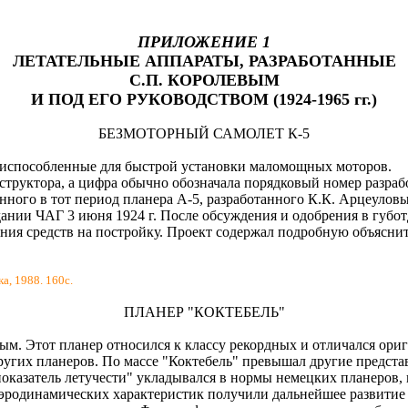
ПРИЛОЖЕНИЕ 1
ЛЕТАТЕЛЬНЫЕ АППАРАТЫ, РАЗРАБОТАННЫЕ
С.П. КОРОЛЕВЫМ
И ПОД ЕГО РУКОВОДСТВОМ (1924-1965 гг.)
БЕЗМОТОРНЫЙ САМОЛЕТ К-5
риспособленные для быстрой установки маломощных моторов.
структора, а цифра обычно обозначала порядковый номер разрабо
нного в тот период планера А-5, разработанного К.К. Арцеулов
дании ЧАГ 3 июня 1924 г. После обсуждения и одобрения в губот
ия средств на постройку. Проект содержал подробную объяснит
а, 1988. 160с.
ПЛАНЕР "КОКТЕБЕЛЬ"
м. Этот планер относился к классу рекордных и отличался ори
угих планеров. По массе "Коктебель" превышал другие представл
показатель летучести" укладывался в нормы немецких планеров
аэродинамических характеристик получили дальнейшее развитие