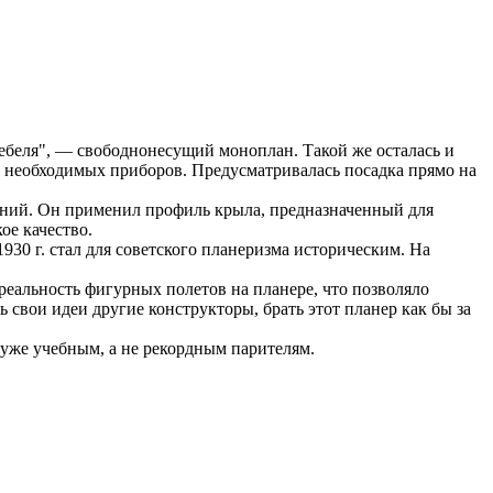
тебеля", — свободнонесущий моноплан. Такой же осталась и
у необходимых приборов. Предусматривалась посадка прямо на
шений. Он применил профиль крыла, предназначенный для
ое качество.
30 г. стал для советского планеризма историческим. На
еальность фигурных полетов на планере, что позволяло
 свои идеи другие конструкторы, брать этот планер как бы за
 уже учебным, а не рекордным парителям.