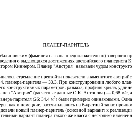
ПЛАНЕР-ПАРИТЕЛЬ
 Малиновским (фамилия названа предположительно) завершил пр
сведения о выдающихся достижениях австрийского планериста К
уктором Киннером. Планер "Австрия" называли чудом конструкт
валось стремление превзойти показатели знаменитого австрийск
8,4, планера-парителя — 33,3. При конструировании любого пла
го конструктивных параметров: размаха, профиля крыла, удлин
ланер "Австрия" (расчетные данные О.К. Антонова) — 0,68 м/с, 
2
ланера-парителя (26; 34,4 м
) были примерно одинаковыми. Однако
еры, как и немецкие, рассчитывались на 6-кратный запас прочнос
вали новый планер-паритель (основной вариант) к реализации.
ительный вариант планера такого же класса с несколько измене