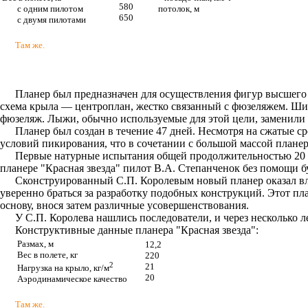
580
с одним пилотом
потолок, м
650
с двумя пилотами
Там же.
Планер был предназначен для осуществления фигур высшего 
схема крыла — центроплан, жестко связанный с фюзеляжем. Ши
фюзеляж. Лыжи, обычно используемые для этой цели, заменили 
Планер был создан в течение 47 дней. Несмотря на сжатые 
условий пикирования, что в сочетании с большой массой планер
Первые натурные испытания общей продолжительностью 20 мин
планере "Красная звезда" пилот В.А. Степанченок без помощи
Сконструированный С.П. Королевым новый планер оказал вли
уверенно браться за разработку подобных конструкций. Этот пла
основу, внося затем различные усовершенствования.
У С.П. Королева нашлись последователи, и через несколько
Конструктивные данные планера "Красная звезда":
Размах, м
12,2
Вес в полете, кг
220
2
21
Нагрузка на крыло, кг/м
20
Аэродинамическое качество
Там же.