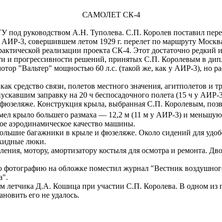
САМОЛЕТ СК-4
 под руководством А.Н. Туполева. С.П. Королев поставил перед 
е АИР-3, совершившем летом 1929 г. перелет по маршруту Моск
ктической реализации проекта СК-4. Этот достаточно редкий и
и и прогрессивности решений, принятых С.П. Королевым в дип
мотор "Вальтер" мощностью 60 л.с. (такой же, как у АИР-3), н
 как средство связи, полетов местного значения, агитполетов и
скавшим заправку на 20 ч беспосадочного полета (15 ч у АИР-3)
 фюзеляже. Конструкция крыла, выбранная С.П. Королевым, позв
имел крыло большего размаха — 12,2 м (11 м у АИР-3) и меньшу
ое аэродинамическое качество машины.
льшие багажники в крыле и фюзеляже. Около сидений для удобс
кидные люки.
ления, мотору, амортизатору костыля для осмотра и ремонта. Д
го фотографию на обложке поместил журнал "Вестник воздушного
а".
м летчика Д.А. Кошица при участии С.П. Королева. В одном из по
новить его не удалось.