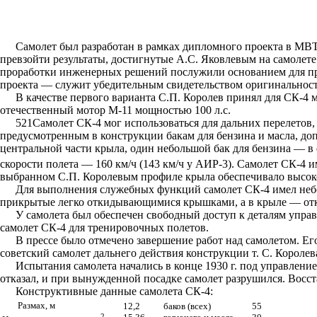
Самолет был разработан в рамках дипломного проекта в МВТУ
превзойти результаты, достигнутые А.С. Яковлевым на самолет
проработки инженерных решений послужили основанием для пра
проекта — служит убедительным свидетельством оригинальност
В качестве первого варианта С.П. Королев принял для СК-4 
отечественный мотор М-11 мощностью 100 л.с.
521Самолет СК-4 мог использоваться для дальних перелетов,
предусмотренным в конструкции бакам для бензина и масла, допу
центральной части крыла, один небольшой бак для бензина — в
скорости полета — 160 км/ч (143 км/ч у АИР-3). Самолет СК-4 
выбранном С.П. Королевым профиле крыла обеспечивало высок
Для выполнения служебных функций самолет СК-4 имел небо
прикрытые легко откидывающимися крышками, а в крыле — от
У самолета был обеспечен свободный доступ к деталям управ
самолет СК-4 для тренировочных полетов.
В прессе было отмечено завершение работ над самолетом. Е
советский самолет дальнего действия конструкции т. С. Королев
Испытания самолета начались в конце 1930 г. под управление
отказал, и при вынужденной посадке самолет разрушился. Восста
Конструктивные данные самолета СК-4:
Размах, м
12,2
баков (всех)
55
2