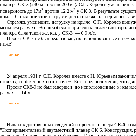
планера СК-3 (230 кг против 260 кг). С.П. Королев уменьшил ра
2
2
поверхность до 17м
против 12,2 м
у СК-3. В результате сущест
крыла. Снижение этой нагрузки делало также планер менее зав
Стремясь уменьшить нагрузку на крыло, С.П. Королев вынужд
меньшем размахе. Это неизбежно привело к снижению аэродинам
планера была такой же, как у СК-3, — 0,9 м/с.
Проект СК-7 не был реализован, но использованные в нем ко
ниже).
Там же.
24 апреля 1931 г. С.П. Королев вместе с Н. Юрьевым законч
стойках, снабженных обтекателем. Есть предположение, что дво
Проект СК8-9 не был завершен, но использованные в нем ид
размах — 14 м.
Там же.
Никаких достоверных сведений о проекте планера СК-6 разыск
"Экспериментальный двухместный планер СК-6. Конструкция, ра
академика Сергея Павловича Королева. Избранные труды и докуме