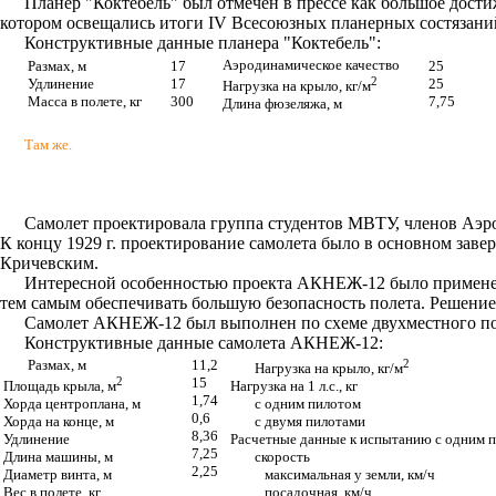
Планер "Коктебель" был отмечен в прессе как большое дости
котором освещались итоги IV Всесоюзных планерных состязани
Конструктивные данные планера "Коктебель":
Аэродинамическое качество
Размах, м
17
25
2
Удлинение
17
25
Нагрузка на крыло, кг/м
Масса в полете, кг
300
7,75
Длина фюзеляжа, м
Там же.
Самолет проектировала группа студентов МВТУ, членов Аэрод
К концу 1929 г. проектирование самолета было в основном зав
Кричевским.
Интересной особенностью проекта АКНЕЖ-12 было применение
тем самым обеспечивать большую безопасность полета. Решение 
Самолет АКНЕЖ-12 был выполнен по схеме двухместного по
Конструктивные данные самолета АКНЕЖ-12:
Размах, м
11,2
2
Нагрузка на крыло, кг/м
2
15
Площадь крыла, м
Нагрузка на 1 л.с., кг
1,74
Хорда центроплана, м
с одним пилотом
0,6
Хорда на конце, м
с двумя пилотами
8,36
Удлинение
Расчетные данные к испытанию с одним 
7,25
Длина машины, м
скорость
2,25
Диаметр винта, м
максимальная у земли, км/ч
Вес в полете, кг
посадочная, км/ч