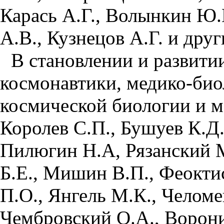
Карась А.Г., Волынкин Ю.
А.В., Кузнецов А.Г. и друг
В становлении и развити
космонавтики, медико-био
космической биологии и м
Королев С.П., Бушуев К.Д.
Пилюгин Н.А, Рязанский М
Б.Е., Мишин В.П., Феоктис
П.О., Янгель М.К., Челоме
Чембровский О.А., Ворони