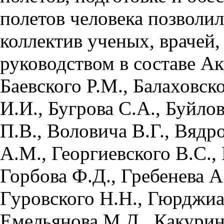
полетов человека позволи
коллектив ученых, врачей
руководством в составе Ак
Баевского P.M., Балаховско
И.И., Бугрова С.А., Буйлов
П.В., Воловича В.Г., Вядро
А.М., Георгиевского B.C., 
Горбова Ф.Д., Гребенева А
Гуровского Н.Н., Гюрджиан
Емельянова М.Д., Какурин