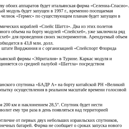
ву обоих аппаратов будет итальянская фирма «Селениа-Спасио».
 модуль будет запущен в 1997 г., временно посещаемая
й челнок «Гермес» по существующим планам будет запущен в
смических кораблей «Спейс Шаттл». Два из этих полетов
ного объема на борту модулей «Спейсхеб», уже заключила ряд
йсхеб» для проведения своих экспериментов. Арендуемый объем
бходится в 43,8 млн. долл.
в штате Вирджиния и с организацией «Спейспорт Флорида
альянской фирмы «Эйриталия» в Турине. Каркас модуля и
диняется со средней палубой «Шаттла» посредством
танского спутника «БАДР А» на борту китайской РН «Великий
 попытку осуществления в реальном масштабе времени голосовой
 200 км и наклонением 28,5°. Спутник будет нести
олит ему три раза в день появляться над территорией
тличие от первых двух небольших израильских спутников,
нечных батарей. Фирма не сообщает о сроках запуска нового