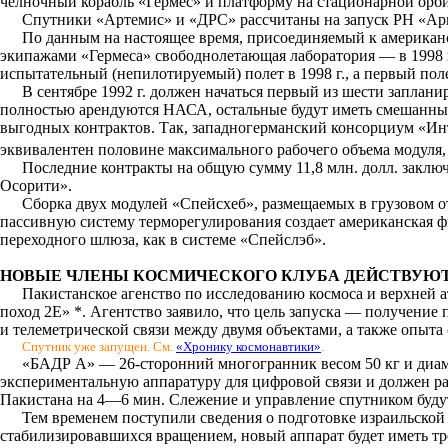
челночный корабль «Гермес» и платформу на стационарной орби
Спутники «Артемис» и «ДРС» рассчитаны на запуск РН «Ариан
По данным на настоящее время, присоединяемый к американс
экипажами «Гермеса» свободнолетающая лаборатория — в 1998 г
испытательный (непилотируемый) полет в 1998 г., а первый пол
В сентябре 1992 г. должен начаться первый из шести заплан
полностью арендуются НАСА, остальные будут иметь смешанные
выгодных контрактов. Так, западногерманский консорциум «Ин
эквивалентен половине максимального рабочего объема модуля,
Последние контракты на общую сумму 11,8 млн. долл. закл
Осорити».
Сборка двух модулей «Спейсхеб», размещаемых в грузовом от
пассивную систему терморегулирования создает американская ф
переходного шлюза, как в системе «Спейслэб».
НОВЫЕ ЧЛЕНЫ КОСМИЧЕСКОГО КЛУБА ДЕЙСТВУЮ
Пакистанское агенство по исследованию космоса и верхней 
поход 2Е» *. Агентство заявило, что цель запуска — получение
и телеметрической связи между двумя объектами, а также опыта
Спутник уже запущен. См.
«Хронику космонавтики»
.
«БАДР А» — 26-сторонний многогранник весом 50 кг и диамет
экспериментальную аппаратуру для цифровой связи и должен раб
Пакистана на 4—6 мин. Слежение и управление спутником будут
Тем временем поступили сведения о подготовке израильской
стабилизировавшихся вращением, новый аппарат будет иметь тр