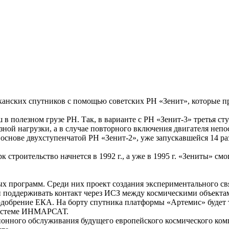
анских спутников с помощью советских РН «Зенит», которые п
 в полезном грузе РН. Так, в варианте с РН «Зенит-3» третья с
ной нагрузки, а в случае повторного включения двигателя непос
а основе двухступенчатой РН «Зенит-2», уже запускавшейся 14 р
 строительство начнется в 1992 г., а уже в 1995 г. «Зениты» см
ых программ. Среди них проект создания экспериментального с
и поддерживать контакт через ИСЗ между космическими объекта
одобрение ЕКА. На борту спутника платформы «Артемис» будет т
 системе ИНМАРСАТ.
онного обслуживания будущего европейского космического ком