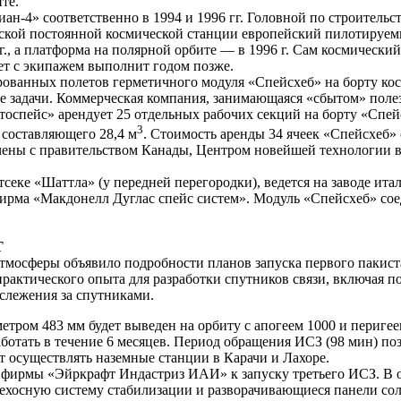
те.
-4» соответственно в 1994 и 1996 гг. Головной по строительст
кой постоянной космической станции европейский пилотируемый
., а платформа на полярной орбите — в 1996 г. Сам космически
ет с экипажем выполнит годом позже.
ированных полетов герметичного модуля «Спейсхеб» на борту ко
 задачи. Коммерческая компания, занимающаяся «сбытом» полез
тоспейс» арендует 25 отдельных рабочих секций на борту «Спе
3
 составляющего 28,4 м
. Стоимость аренды 34 ячеек «Спейсхеб» о
ючены с правительством Канады, Центром новейшей технологии 
секе «Шаттла» (у передней перегородки), ведется на заводе ит
ирма «Макдонелл Дуглас спейс систем». Модуль «Спейсхеб» сое
Т
атмосферы объявило подробности планов запуска первого пакис
 практического опыта для разработки спутников связи, включая
 слежения за спутниками.
ром 483 мм будет выведен на орбиту с апогеем 1000 и перигеем
отать в течение 6 месяцев. Период обращения ИСЗ (98 мин) позв
 осуществлять наземные станции в Карачи и Лахоре.
 фирмы «Эйркрафт Индастриз ИАИ» к запуску третьего ИСЗ. В о
ехосную систему стабилизации и разворачивающиеся панели сол