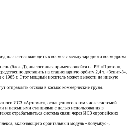
редполагается выводить в космос с международного космодрома
тупень (блок Д), аналогичная применяющейся на РН «Протон»,
редственно доставить на стационарную орбиту 2,4 т. «Зенит-3»,
аз с 1985 г. Этот мощный носитель может вывести на низкую
огут отправлять отсюда в космос коммерческие грузы.
вязного ИСЗ «Артемис», оснащенного в том числе системой
ми и наземными станциями с целью использования в
акже отрабатываться система связи через ИСЗ европейских
плекса, включающего орбитальный модуль «Колумбус»,