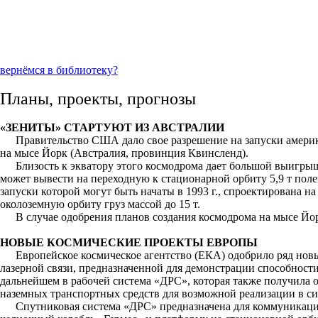
вернёмся в библиотеку?
Планы, проекты, прогнозы
«ЗЕНИТЫ» СТАРТУЮТ ИЗ АВСТРАЛИИ
Правительство США дало свое разрешение на запуски америк
на мысе Йорк (Австралия, провинция Квинсленд).
Близость к экватору этого космодрома дает большой выигрыш
может вывести на переходную к стационарной орбиту 5,9 т полез
запуски которой могут быть начаты в 1993 г., спроектирована н
околоземную орбиту груз массой до 15 т.
В случае одобрения планов создания космодрома на мысе Йорк
НОВЫЕ КОСМИЧЕСКИЕ ПРОЕКТЫ ЕВРОПЫ
Европейское космическое агентство (ЕКА) одобрило ряд нов
лазерной связи, предназначенной для демонстрации способност
дальнейшем в рабочей система «ДРС», которая также получила 
наземных транспортных средств для возможной реализации в
Спутниковая система «ДРС» предназначена для коммуникаци