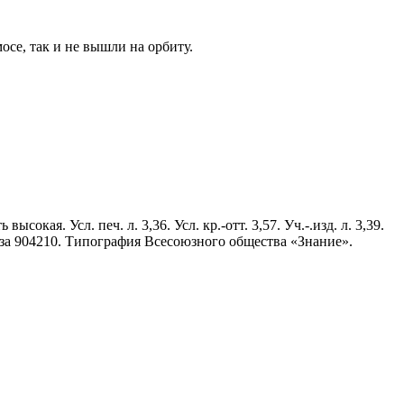
осе, так и не вышли на орбиту.
сокая. Усл. печ. л. 3,36. Усл. кр.-отт. 3,57. Уч.-.изд. л. 3,39.
каза 904210. Типография Всесоюзного общества «Знание».