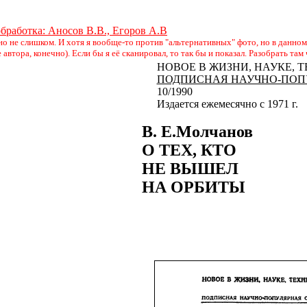
бработка: Аносов В.В., Егоров А.В
 но не слишком. И хотя я вообще-то против "альтернативных" фото, но в данно
е автора, конечно). Если бы я её сканировал, то так бы и показал. Разобрать там
НОВОЕ В ЖИЗНИ, НАУКЕ, 
ПОДПИСНАЯ НАУЧНО-ПОП
10/1990
Издается ежемесячно с 1971 г.
В. Е.Молчанов
О ТЕХ, КТО
НЕ ВЫШЕЛ
НА ОРБИТЫ