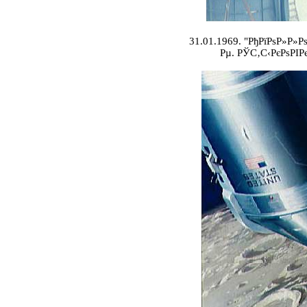
31.01.1969. "РђРїРѕР»Р»Р
Рµ. РЎС‚С‹РєРѕРІРє