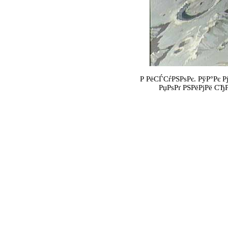
Р РёСЃСѓРЅРѕРє. РўР°Рє
РџРѕРґ РЅРёРјРё СЂ