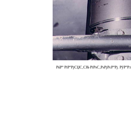
РќР° РїР°РјСЏС‚СЊ РїРѕС‚РѕРјРєР°Рј. РўР°