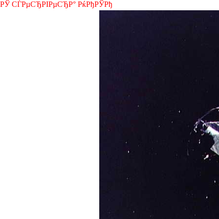
РЎ СЃРµСЂРІРµСЂР° РќРђРЎРђ