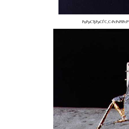
РџРµСЂРµСЃС‚С‹РєРѕРІРєР°