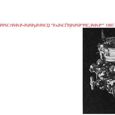
Р­РЅС†РёРєР»РѕРїРµРґРёСЏ "РљРѕСЃРјРѕРЅР°РІС‚РёРєР°" 1985 