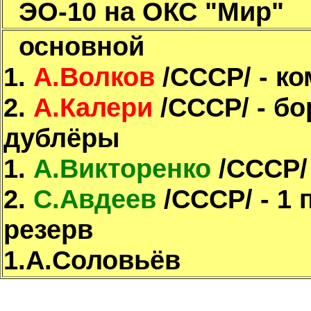
ЭО-10 на ОКС "Мир"
основной
1.
А.Волков
/СССР/ - ко
2.
А.Калери
/СССР/ - бо
дублёры
1.
А.Викторенко
/СССР/ 
2.
С.Авдеев
/СССР/ - 1 
резерв
1.А.Соловьёв