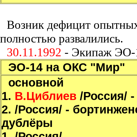
Возник дефицит опытных
полностью развалились.
30.11.1992
- Экипаж ЭО-1
ЭО-14 на ОКС "Мир"
основной
1.
В.Циблиев
/Россия/ -
2.
/Россия/ - бортинжен
дублёры
1.
/Россия/