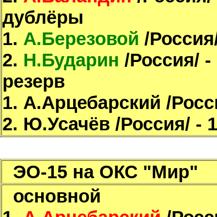
дублёры
1.
А.Березовой
/Россия/
2.
Н.Бударин
/Россия/ -
резерв
1. А.Арцебарский /Росс
2. Ю.Усачёв /Россия/ - 
ЭО-15 на ОКС "Мир"
основной