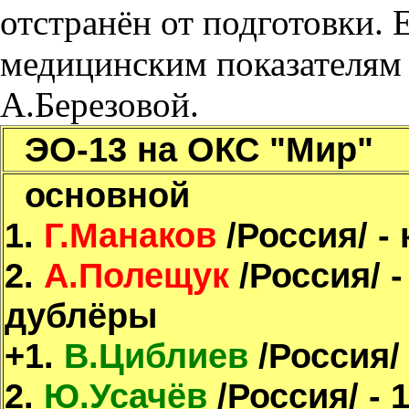
отстранён от подготовки. 
медицинским показателям 
А.Березовой.
ЭО-13 на ОКС "Мир"
основной
1.
Г.Манаков
/Россия/ -
2.
А.Полещук
/Россия/ -
дублёры
+1.
В.Циблиев
/Россия/ 
2.
Ю.Усачёв
/Россия/ - 