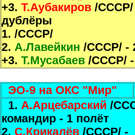
+3.
Т.Аубакиров
/СССР/ 
дублёры
1.
/СССР/
2.
А.Лавейкин
/СССР/ - 
+3.
Т.Мусабаев
/СССР/ -
ЭО-9 на ОКС "Мир"
1.
А.Арцебарский
/ССС
командир - 1 полёт
2.
С.Крикалёв
/СССР/ -