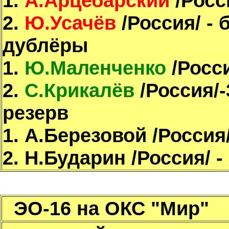
1.
А.Арцебарский
/Росси
2.
Ю.Усачёв
/Россия/ - 
дублёры
1.
Ю.Маленченко
/Росси
2.
С.Крикалёв
/Россия/-
резерв
1. А.Березовой /Россия
2. Н.Бударин /Россия/ -
ЭО-16 на ОКС "Мир"