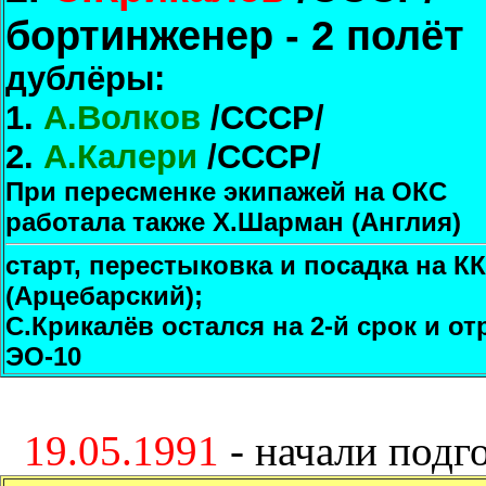
бортинженер - 2 полёт
дублёры:
1.
А.Волков
/СССР/
2.
А.Калери
/СССР/
При пересменке экипажей на ОКС
работала также Х.Шарман (Англия)
старт, перестыковка и посадка на К
(Арцебарский);
С.Крикалёв остался на 2-й срок и о
ЭО-10
19.05.1991
- начали подг