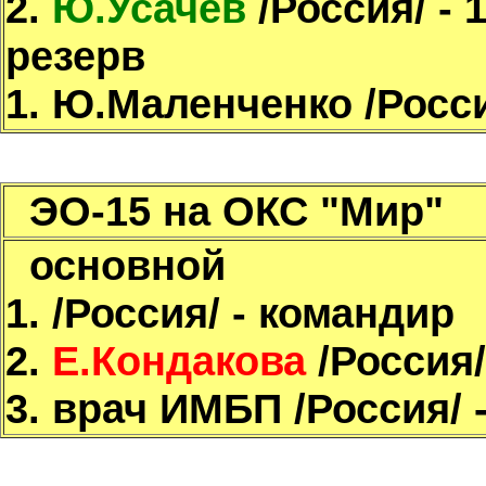
2.
Ю.Усачёв
/Россия/ - 
резерв
1. Ю.Маленченко /Росси
ЭО-15 на ОКС "Мир"
основной
1.
/Россия/ - командир
2.
Е.Кондакова
/Россия/
3. врач ИМБП /Россия/ -