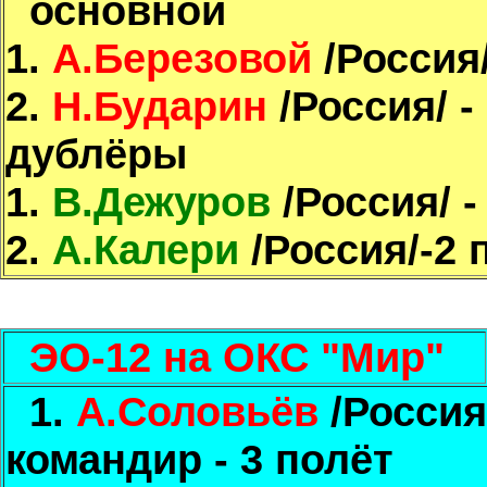
основной
1.
А.Березовой
/Россия/
2.
Н.Бударин
/Россия/ -
дублёры
1.
В.Дежуров
/Россия/ -
2.
А.Калери
/Россия/-2 
ЭО-12 на ОКС "Мир"
1.
А.Соловьёв
/Россия/
командир - 3 полёт