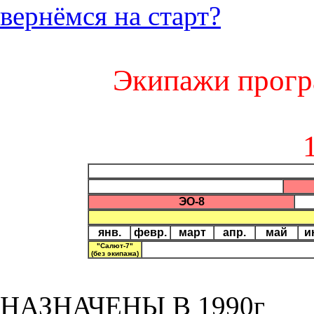
вернёмся на старт?
Экипажи прогр
ЭО-8
янв.
февр.
март
апр.
май
и
"Салют-7"
(без экипажа)
НАЗНАЧЕНЫ В 1990г