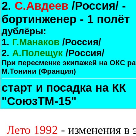
2.
С.Авдеев
/Россия/ -
бортинженер - 1 полёт
дублёры:
1.
Г.Манаков
/Россия/
2.
А.Полещук
/Россия/
При пересменке экипажей на ОКС ра
М.Тонини (Франция)
старт и посадка на КК
"СоюзТМ-15"
Лето 1992
- изменения в