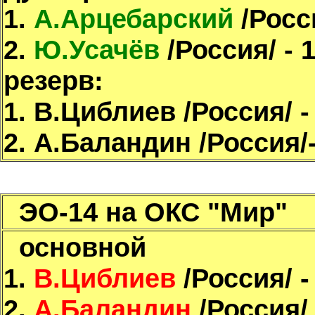
1.
А.Арцебарский
/Росс
2.
Ю.Усачёв
/Россия/ - 
резерв:
1. В.Циблиев /Россия/ -
2. А.Баландин /Россия/
ЭО-14 на ОКС "Мир"
основной
1.
В.Циблиев
/Россия/ -
2.
А.Баландин
/Россия/ 