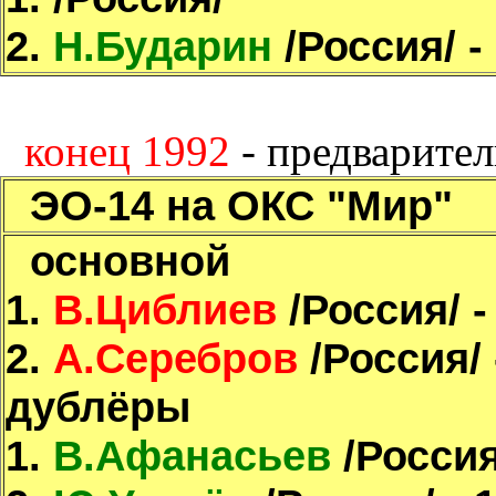
2.
Н.Бударин
/Россия/ -
конец 1992
- предварите
ЭО-14 на ОКС "Мир"
основной
1.
В.Циблиев
/Россия/ -
2.
А.Серебров
/Россия/ 
дублёры
1.
В.Афанасьев
/Россия