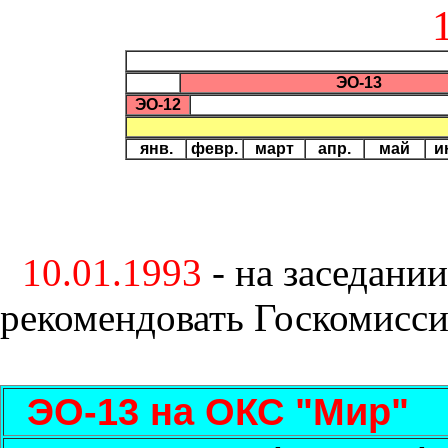
ЭО-13
ЭО-12
янв.
февр.
март
апр.
май
и
10.01.1993
- на заседани
рекомендовать Госкомисси
ЭО-13 на ОКС "Мир"