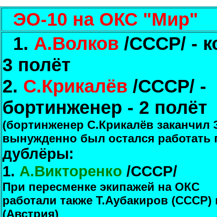
ЭО-10 на ОКС "Мир"
1.
А.Волков
/СССР/ - к
3 полёт
2.
С.Крикалёв
/СССР/ -
бортинженер - 2 полёт
(бортинженер С.Крикалёв заканчил 
вынужденно был остался работать 
дублёры:
1.
А.Викторенко
/СССР/
При пересменке экипажей на ОКС
работали также Т.Аубакиров (СССР)
(Австрия)