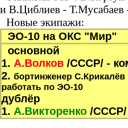
и В.Циблиев - Т.Мусабаев
Новые экипажи:
ЭО-10 на ОКС "Мир"
основной
1.
А.Волков
/СССР/ - ко
2.
бортинженер С.Крикалёв 
работать по ЭО-10
дублёр
1.
А.Викторенко
/СССР/ 