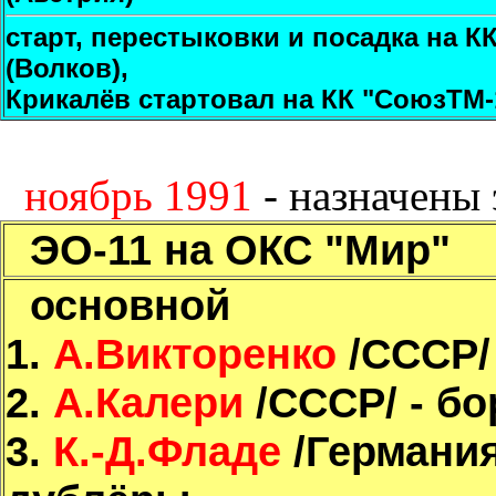
старт, перестыковки и посадка на К
(Волков),
Крикалёв стартовал на КК "СоюзТМ-
ноябрь 1991
- назначены
ЭО-11 на ОКС "Мир"
основной
1.
А.Викторенко
/СССР/ 
2.
А.Калери
/СССР/ - бо
3.
К.-Д.Фладе
/Германия/