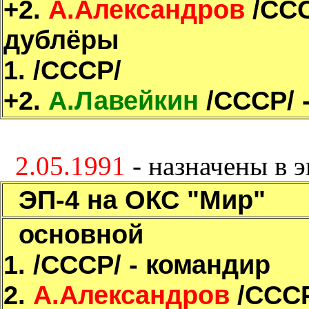
+2.
А.Александров
/ССС
дублёры
1.
/СССР/
+2.
А.Лавейкин
/СССР/ -
2.05.1991
- назначены в 
ЭП-4 на ОКС "Мир"
основной
1.
/СССР/ - командир
2.
А.Александров
/СССР