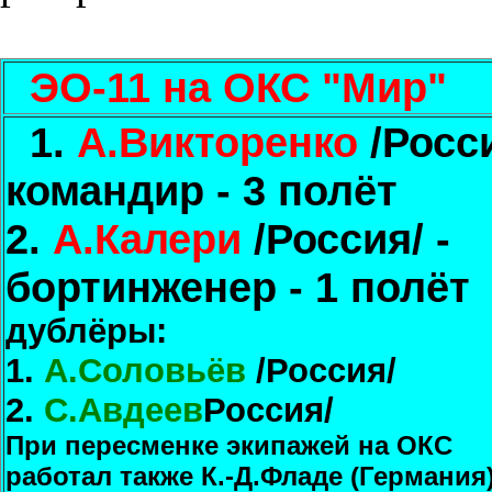
ЭО-11 на ОКС "Мир"
1.
А.Викторенко
/Росси
командир - 3 полёт
2.
А.Калери
/Россия/ -
бортинженер - 1 полёт
дублёры:
1.
А.Соловьёв
/Россия/
2.
С.Авдеев
Россия/
При пересменке экипажей на ОКС
работал также К.-Д.Фладе (Германия