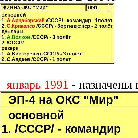
ЭО-9 на ОКС "Мир"
1991
основной
1.
А.Арцебарский
/СССР/ - командир - 1полёт
2.
С.Крикалёв
/СССР/ - бортинженер - 2 полёт
дублёры
1.
А.Волков
/СССР/ - 3 полёт
2.
/СССР/
резерв
1. А.Викторенко /СССР/ - 3 полёт
2. С.Авдеев /СССР/ - 1 полет
январь 1991
- назначены 
ЭП-4 на ОКС "Мир"
основной
1.
/СССР/ - командир