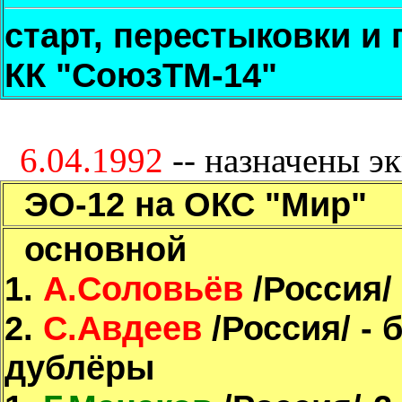
старт, перестыковки и 
КК "СоюзТМ-14"
6.04.1992
-- назначены э
ЭО-12 на ОКС "Мир"
основной
1.
А.Соловьёв
/Россия/ 
2.
С.Авдеев
/Россия/ - 
дублёры