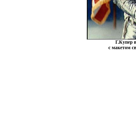
Г.Купер 
с макетом св